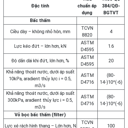
Đặc tính
chuẩn áp
384/QĐ-
dụng
BGTVT
Bấc thấm
TCVN
Ciều dày – không nhỏ hôn, mm
4
8820
ASTM
Lực kéo đứt – lớn hơn, kN
1.6
D4595
ASTM
Độ dãn dài khi đứt, lớn hơn, %
20
D4595
Khả năng thoát nước, dưới áp suất
ASTM
(80-
10kPa, aradient thủy lực i = 0.5,
D4716
14-)10^(-6)
m3/s
Khả năng thoát nước, dưới áp suất
ASTM
(80-
300kPa, aradient thủy lực i = 0.5,
D4716
14-)10^(-6)
m3/s
Vỏ bọc bấc thấm (filter)
TCVN
Lực xé rách hình thang – Lớn hơn, N
100