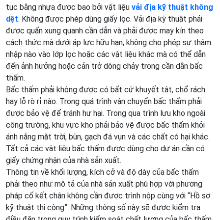
tục bằng nhựa được bao bởi vật liệu
vải địa kỹ thuật không
dệt
. Không được phép dùng giấy lọc. Vải địa kỹ thuật phải
được quấn xung quanh cần dẫn và phải được may kín theo
cách thức mà dưới áp lực hữu hạn, không cho phép sự thâm
nhập nào vào lớp lọc hoặc các vật liệu khác mà có thể dẫn
đến ảnh hưởng hoặc cản trở dòng chảy trong cần dẫn bấc
thấm.
Bấc thấm phải không được có bất cứ khuyết tật, chổ rách
hay lỗ rò rỉ nào. Trong quá trình vận chuyển bấc thấm phải
được bảo vệ để tránh hư hại. Trong qua trình lưu kho ngoài
công trường, khu vực kho phải bảo vệ được bấc thấm khỏi
ánh nắng mặt trời, bùn, gạch đá vụn và các chất có hại khác.
Tất cả các vật liệu bấc thấm được dùng cho dự án cần có
giấy chứng nhận của nhà sản xuất.
Thông tin về khối lượng, kích cở và độ dày của bấc thấm
phải theo như mô tả của nhà sản xuất phù hợp với phương
pháp cố kết chân không cần được trình nộp cùng với “Hồ sơ
kỹ thuật thi công”. Những thông số này sẽ được kiểm tra
điều đặn trong quy trình kiểm soát chất lượng của bấc thấm