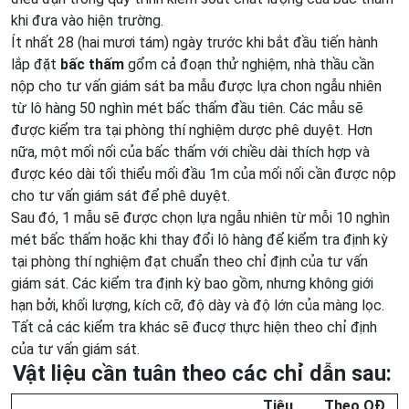
khi đưa vào hiện trường.
Ít nhất 28 (hai mươi tám) ngày trước khi bắt đầu tiến hành
lắp đặt
bấc thấm
gổm cả đoạn thử nghiệm, nhà thầu cần
nộp cho tư vấn giám sát ba mẫu được lựa chon ngẫu nhiên
từ lô hàng 50 nghìn mét bấc thấm đầu tiên. Các mẫu sẽ
được kiểm tra tại phòng thí nghiệm dược phê duyệt. Hơn
nữa, một mối nối của bấc thấm với chiều dài thích hợp và
được kéo dài tối thiểu mối đầu 1m của mối nối cần được nộp
cho tư vấn giám sát để phê duyệt.
Sau đó, 1 mẫu sẽ được chọn lựa ngẫu nhiên từ mỗi 10 nghìn
mét bấc thấm hoặc khi thay đổi lô hàng để kiểm tra định kỳ
tại phòng thí nghiệm đạt chuẩn theo chỉ định của tư vấn
giám sát. Các kiểm tra định kỳ bao gồm, nhưng không giới
hạn bởi, khối lượng, kích cỡ, độ dày và độ lớn của màng lọc.
Tất cả các kiểm tra khác sẽ đucợ thực hiện theo chỉ định
của tư vấn giám sát.
Vật liệu cần tuân theo các chỉ dẫn sau:
Tiêu
Theo QĐ