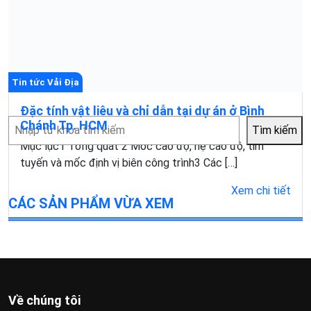
Tin tức Vải Địa
Đặc tính vật liêu và chỉ dẫn tại dự án ở Bình
Tìm
Chánh Tp. HCM
Tìm kiếm
kiếm
Mục lục1 Tổng quát 2 Móc cao độ, hệ cao độ, tim
tuyến và mốc định vị biên công trình3 Các […]
Xem chi tiết
CÁC SẢN PHẨM VỪA XEM
Về chúng tôi