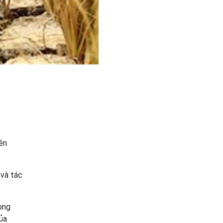
ên
 và tác
ọng
ủa