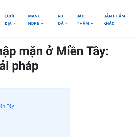
LƯỚI
MÀNG
RỌ
BẤC
SẢN PHẨM
ĐỊA
HDPE
ĐÁ
THẤM
KHÁC
hập mặn ở Miền Tây:
ải pháp
iền Tây