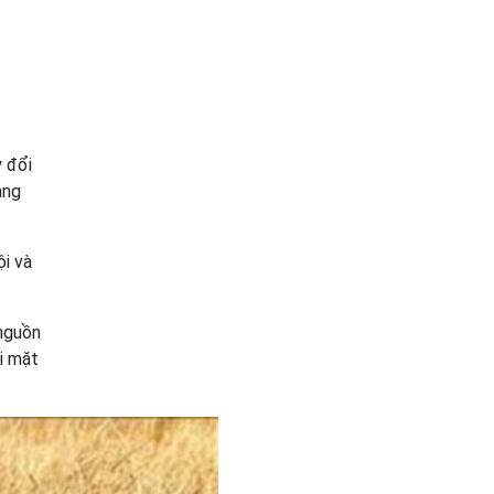
y đổi
ạng
i và
 nguồn
i mặt