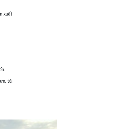
n xuất
ển.
ưa, tái