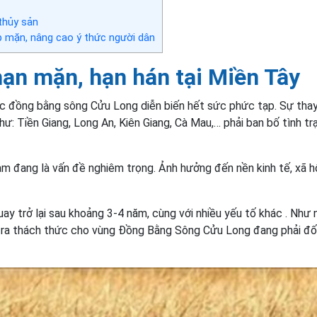
thủy sản
 mặn, nâng cao ý thức người dân
ạn mặn, hạn hán tại Miền Tây
vực đồng bằng sông Cửu Long diễn biến hết sức phức tạp. Sự tha
ư: Tiền Giang, Long An, Kiên Giang, Cà Mau,… phải ban bố tình tr
 đang là vấn đề nghiêm trọng. Ảnh hưởng đến nền kinh tế, xã hộ
uay trở lại sau khoảng 3-4 năm, cùng với nhiều yếu tố khác . Như
tạo ra thách thức cho vùng Đồng Bằng Sông Cửu Long đang phải đố