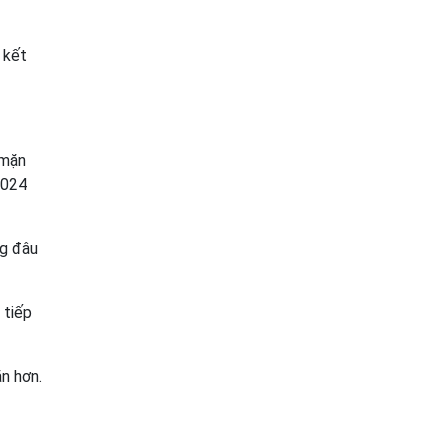
 kết
 mặn
2024
ng đâu
 tiếp
ăn hơn.