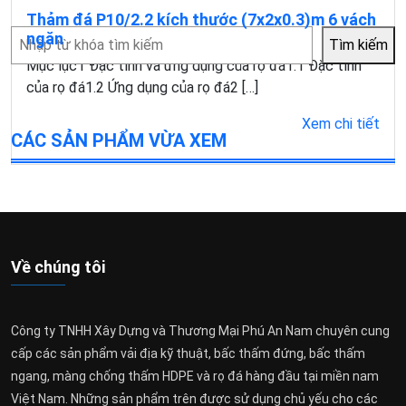
Thảm đá P10/2.2 kích thước (7x2x0.3)m 6 vách
Tìm
ngăn
Tìm kiếm
kiếm
Mục lục1 Đặc tính và ứng dụng của rọ đá1.1 Đặc tính
của rọ đá1.2 Ứng dụng của rọ đá2 […]
Xem chi tiết
CÁC SẢN PHẨM VỪA XEM
Về chúng tôi
Công ty TNHH Xây Dựng và Thương Mại Phú An Nam chuyên cung
cấp các sản phẩm vải địa kỹ thuật, bấc thấm đứng, bấc thấm
ngang, màng chống thấm HDPE và rọ đá hàng đầu tại miền nam
Việt Nam. Những sản phẩm trên được sử dụng chủ yếu cho các