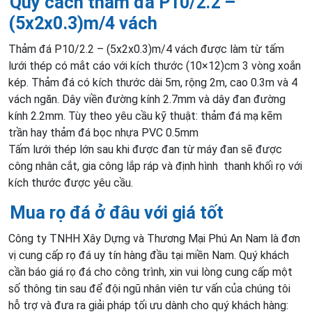
Quy cách thảm đá P10/2.2 –
(5x2x0.3)m/4 vách
Thảm đá P10/2.2 – (5x2x0.3)m/4 vách được làm từ tấm
lưới thép có mắt cáo với kích thước (10×12)cm 3 vòng xoắn
kép. Thảm đá có kích thước dài 5m, rộng 2m, cao 0.3m và 4
vách ngăn. Dây viền đường kính 2.7mm và dây đan đường
kính 2.2mm. Tùy theo yêu cầu kỹ thuật: thảm đá mạ kẽm
trần hay thảm đá bọc nhựa PVC 0.5mm
Tấm lưới thép lớn sau khi được đan từ máy đan sẽ được
công nhân cắt, gia công lắp ráp và định hình thanh khối rọ với
kích thước được yêu cầu.
Mua rọ đá ở đâu với giá tốt
Công ty TNHH Xây Dựng và Thương Mại Phú An Nam là đơn
vị cung cấp rọ đá uy tín hàng đầu tại miền Nam. Quý khách
cần báo giá rọ đá cho công trình, xin vui lòng cung cấp một
số thông tin sau để đội ngũ nhân viên tư vấn của chúng tôi
hỗ trợ và đưa ra giải pháp tối ưu dành cho quý khách hàng: