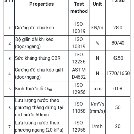
STT
TS 80
Properties
Test
Unit
method
ISO
Cường độ chịu kéo
kN/m
28.0
1
10319
Độ giãn dài khi kéo
ISO
%
80/40
2
(dọc/ngang)
10319
ISO
Sức kháng thủng CBR
N
4250
3
12236
Cường độ chịu kéo giật
ASTM
N
1770/1650
4
(dọc/ngang)
D4632
ISO
Kích thước lỗ O
mm
0.08
5
90
12956
Lưu lượng nước theo
ISO
l/m²/s
phương thẳng đứng tại
50
6
11058
(mm/s)
cột nước 50mm
Lưu lượng nước theo
ISO
l/m.h
20
7
phương ngang (20 kPa)
12958