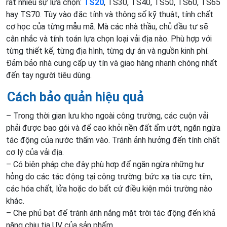
rất nhiều sự lựa chọn:
TS20
, TS30, TS40, TS50, TS60, TS65
hay TS70. Tùy vào đặc tính và thông số kỹ thuật, tính chất
cơ học của từng mẫu mã. Mà các nhà thầu, chủ đầu tư sẽ
cân nhắc và tính toán lựa chọn loại vải địa nào. Phù hợp với
từng thiết kế, từng địa hình, từng dự án và nguồn kinh phí.
Đảm bảo nhà cung cấp uy tín và giao hàng nhanh chóng nhất
đến tay người tiêu dùng.
Cách bảo quản hiệu quả
– Trong thời gian lưu kho ngoài công trường, các cuộn vải
phải được bao gói và để cao khỏi nền đất ẩm ướt, ngăn ngừa
tác động của nước thấm vào. Tránh ảnh hưởng đến tính chất
cơ lý của vải địa.
– Có biện pháp che đậy phù hợp để ngăn ngừa những hư
hỏng do các tác động tại công trường: bức xạ tia cực tím,
các hóa chất, lửa hoặc do bất cứ điều kiện môi trường nào
khác.
– Che phủ bạt để tránh ánh nắng mặt trời tác động đến khả
năng chịu tia UV của sản phẩm.