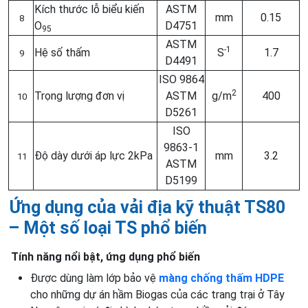
Kích thước lỗ biểu kiến
ASTM
mm
0.15
8
O
D4751
95
ASTM
-1
Hệ số thấm
S
1.7
9
D4491
ISO 9864
2
Trọng lượng đơn vị
ASTM
g/m
400
10
D5261
ISO
9863-1
Độ dày dưới áp lực 2kPa
mm
3.2
11
ASTM
D5199
Ứng dụng của vải địa kỹ thuật TS80
– Một số loại TS phổ biến
Tính năng nổi bật, ứng dụng phổ biến
Được dùng làm lớp bảo vệ
màng chống thấm HDPE
cho những dự án hầm Biogas của các trang trại ở Tây