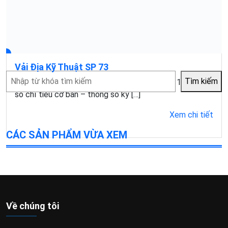
Vải Địa Kỹ Thuật SP 73
Tìm
Tìm kiếm
Mục lục1 Đặc điểm của vải địa kỹ thuật SP731.1 Một
kiếm
số chỉ tiêu cơ bản – thông số kỹ […]
Xem chi tiết
CÁC SẢN PHẨM VỪA XEM
Về chúng tôi