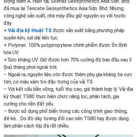
Đông Nam Á. Hiện tại, Solmax Geosynthetics Asia Sdn. Bhd.
đã mua lại Tencate Geosynthetics Asia Sdn. Bhd. Nhưng
công nghệ sản xuất, nhà máy đều giữ nguyên so với trước
đây​.
+
Vải địa kỹ thuật TS
được sản xuất bằng phương pháp
xuyên kim, sợi dài liên tục.
+ Polymer: 100% polypropylene chính phẩm được ổn định
hóa UV.
+ Sức kháng UV: Giữ được hơn 70% cường độ ban đầu sau 3
(ba) tháng phơi ngoài trời.
– Ngoài ra, nguyên liệu còn được thêm phụ gia kháng tia cực
tím, có màu xám tro đặc trưng của vải TS.
– Với kết cấu bền vững, tuổi thọ cao, giá thành hợp lý. Vải địa
kỹ thuật TS80 thực hiện chức năng lọc, phân tách, gia
cường cho nền đất yếu.
– Được sử dụng phổ biến trong các công trình giao thông,
đê kè… Do độ dày tương đối cao nên TS80 hay được dùng
làm phân cách lớp đá rất nhiều.