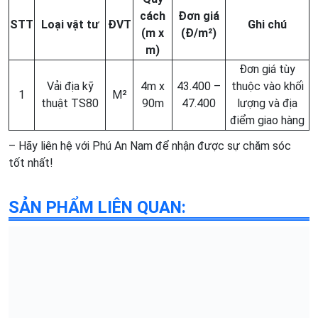
cách
Đơn giá
STT
Loại vật tư
ĐVT
Ghi chú
(m x
(Đ/m²)
m)
Đơn giá tùy
Vải địa kỹ
4m x
43.400 –
thuộc vào khối
1
M²
thuật TS80
90m
47.400
lượng và địa
điểm giao hàng
– Hãy liên hệ với Phú An Nam để nhận được sự chăm sóc
tốt nhất!
SẢN PHẨM LIÊN QUAN: