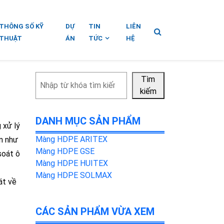
THÔNG SỐ KỸ
DỰ
TIN
LIÊN
THUẬT
ÁN
TỨC
HỆ
Tìm
Tìm
kiếm
kiếm
DANH MỤC SẢN PHẨM
 xử lý
Màng HDPE ARITEX
ần như
Màng HDPE GSE
soát ô
Màng HDPE HUITEX
Màng HDPE SOLMAX
át về
CÁC SẢN PHẨM VỪA XEM