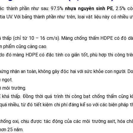
c thành phần như sau: 97.5%
nhựa nguyên sinh PE
, 2.5% còn
ia UV. Với bảng thành phần như trên, loại vật liệu này có nhiều 
á thấp (chỉ từ 10 – 16 cm/s). Màng chống thấm HDPE có độ d
sản phẩm cũng càng cao.
do đó màng HDPE có đặc tính co giãn tốt, phù hợp thi công trê
ng nhận an toàn, không gây độc hại với sức khỏe con người. D
 ngọt.
ệ môi trường.
khá thấp. Đồng thời quá trình thi công bạt chống thấm cũng 
uá nhiều, từ đó tiết kiệm chi phí đáng kể so với các biện pháp t
ống oxi, chịu được tác động của các môi trường axit, hóa ch
hơn 25 năm.