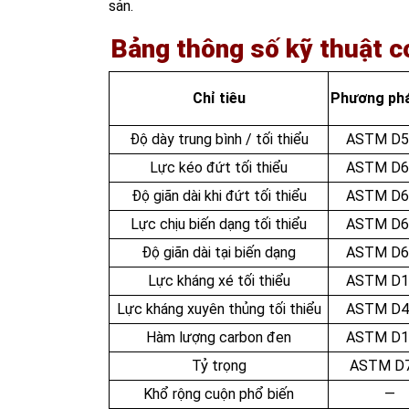
sản.
Bảng thông số kỹ thuật 
Chỉ tiêu
Phương phá
Độ dày trung bình / tối thiểu
ASTM D5
Lực kéo đứt tối thiểu
ASTM D6
Độ giãn dài khi đứt tối thiểu
ASTM D6
Lực chịu biến dạng tối thiểu
ASTM D6
Độ giãn dài tại biến dạng
ASTM D6
Lực kháng xé tối thiểu
ASTM D1
Lực kháng xuyên thủng tối thiểu
ASTM D4
Hàm lượng carbon đen
ASTM D1
Tỷ trọng
ASTM D
Khổ rộng cuộn phổ biến
—