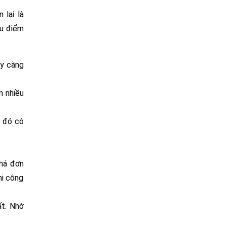
 lại là
ưu điểm
ày càng
n nhiều
o đó có
khá đơn
hi công
ất. Nhờ