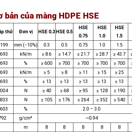
cơ bản của màng HDPE HSE
HSE
HSE
HSE
p thử
Đơn vị
HSE 0.3
HSE 0.5
0.75
1.0
1.5
199
mm (−10%)
0.3
0.5
0.75
1.0
1.5
693
kN/m
≥ 8.6
≥ 14.7
≥ 21.7
≥ 28.7
≥ 43.7
693
%
≥ 600
≥ 700
≥ 700
≥ 700
≥ 700
693
kN/m
≥ 5
≥ 8
≥ 11
≥ 15
≥ 25
693
%
≥ 13
≥ 13
≥ 13
≥ 13
≥ 13
004
N
≥ 40
≥ 68
≥ 95
≥ 128
≥ 190
833
N
≥ 105
≥ 176
≥ 264
≥ 352
≥ 540
603
%
2.0 – 3.0
792
g/cm³
~0.94
m
8
8
8
8
8