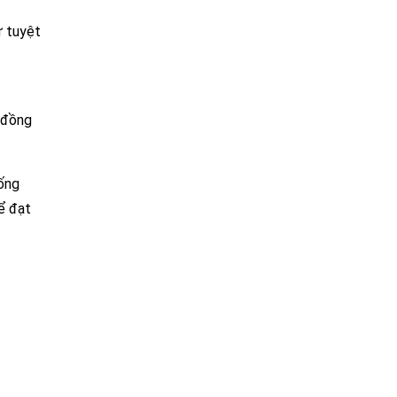
ư tuyệt
u đồng
ống
hể đạt