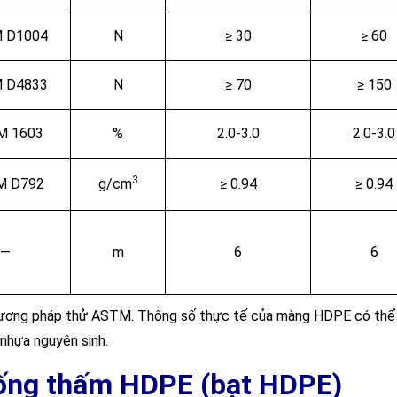
 D1004
N
≥ 30
≥ 60
 D4833
N
≥ 70
≥ 150
M 1603
%
2.0-3.0
2.0-3.0
3
M D792
g/cm
≥ 0.94
≥ 0.94
—
m
6
6
o phương pháp thử ASTM. Thông số thực tế của màng HDPE có thể
 nhựa nguyên sinh.
ống thấm HDPE (bạt HDPE)