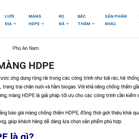
LƯỚI
MÀNG
RỌ
BẤC
SẢN PHẨM
ĐỊA
HDPE
ĐÁ
THẤM
KHÁC
Phú An Nam
MÀNG HDPE
được ứng dụng rộng rãi trong các công trình như bãi rác, hệ thống
c, trang trại chăn nuôi và hầm biogas. Với khả năng chống thấm g
ường, màng HDPE là giải pháp tối ưu cho các công trình cần kiểm 
ng báo giá màng chống thấm HDPE, đồng thời giới thiệu khái qu
công, giúp khách hàng dễ dàng lựa chọn sản phẩm phù hợp.
 là gì?