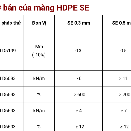
cơ bản của màng HDPE SE
 pháp thử
Đơn Vị
SE
0.3 mm
SE
0.
5
m
Mm
 D5199
0.3
0.5
(-10%)
 D6693
kN/m
≥ 6
≥ 11
 D6693
%
≥ 600
≥ 700
 D6693
kN/m
≥ 4
≥ 7
 D6693
%
≥ 12
≥ 12