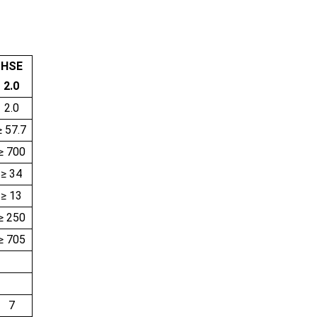
HSE
2.0
2.0
≥ 57.7
≥ 700
≥ 34
≥ 13
≥ 250
≥ 705
7