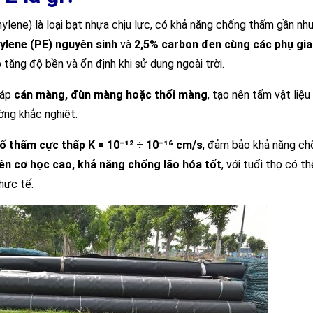
ene) là loại bạt nhựa chịu lực, có khả năng chống thấm gần nh
ylene (PE) nguyên sinh
và
2,5% carbon đen cùng các phụ gia
 tăng độ bền và ổn định khi sử dụng ngoài trời.
háp
cán màng, đùn màng hoặc thổi màng
, tạo nên tấm vật liệ
ờng khắc nghiệt.
ố thấm cực thấp K = 10⁻¹² ÷ 10⁻¹⁶ cm/s
, đảm bảo khả năng ch
ền cơ học cao, khả năng chống lão hóa tốt
, với tuổi thọ có t
hực tế.