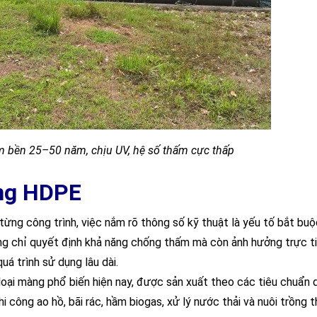
bền 25–50 năm, chịu UV, hệ số thấm cực thấp
àng HDPE
ừng công trình, việc nắm rõ thông số kỹ thuật là yếu tố bắt buộ
g chỉ quyết định khả năng chống thấm mà còn ảnh hưởng trực t
á trình sử dụng lâu dài.
 loại màng phổ biến hiện nay, được sản xuất theo các tiêu chuẩn
công ao hồ, bãi rác, hầm biogas, xử lý nước thải và nuôi trồng t