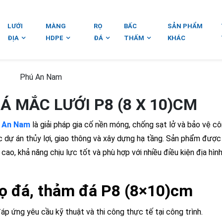
LƯỚI
MÀNG
RỌ
BẤC
SẢN PHẨM
ĐỊA
HDPE
ĐÁ
THẤM
KHÁC
Phú An Nam
Á MẮC LƯỚI P8 (8 X 10)CM
 An Nam
là giải pháp gia cố nền móng, chống sạt lở và bảo vệ c
ác dự án thủy lợi, giao thông và xây dựng hạ tầng. Sản phẩm được
ao, khả năng chịu lực tốt và phù hợp với nhiều điều kiện địa hìn
rọ đá, thảm đá P8 (8×10)cm
p ứng yêu cầu kỹ thuật và thi công thực tế tại công trình.