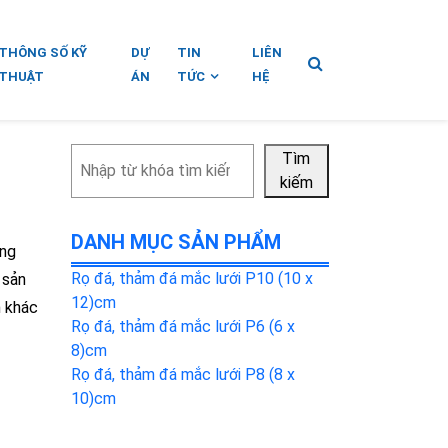
THÔNG SỐ KỸ
DỰ
TIN
LIÊN
THUẬT
ÁN
TỨC
HỆ
Tìm
Tìm
kiếm
kiếm
DANH MỤC SẢN PHẨM
ông
Rọ đá, thảm đá mắc lưới P10 (10 x
 sản
12)cm
h khác
Rọ đá, thảm đá mắc lưới P6 (6 x
8)cm
Rọ đá, thảm đá mắc lưới P8 (8 x
10)cm