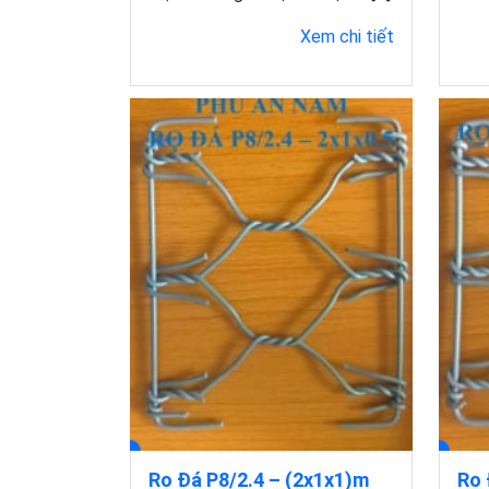
Xem chi tiết
Rọ Đá P8/2.4 – (2x1x1)m
Rọ 