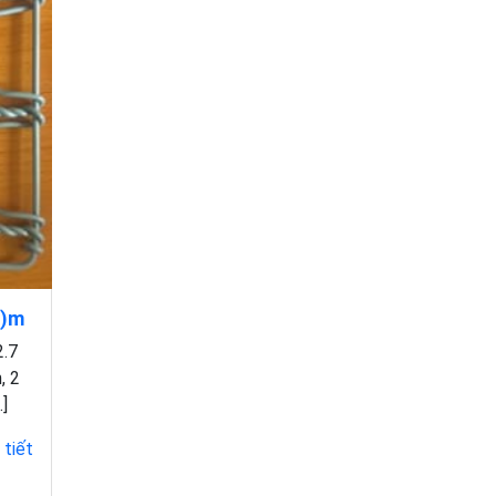
3)m
2.7
, 2
…]
 tiết