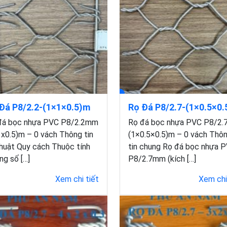
Đá P8/2.2-(1×1×0.5)m
Rọ Đá P8/2.7-(1×0.5×0
đá bọc nhựa PVC P8/2.2mm
Rọ đá bọc nhựa PVC P8/2
x0.5)m – 0 vách Thông tin
(1×0.5×0.5)m – 0 vách Thô
thuật Quy cách Thuộc tính
tin chung Rọ đá bọc nhựa 
g số […]
P8/2.7mm (kích […]
Xem chi tiết
Xem chi