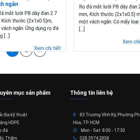
h ngăn
Rọ đá mắt lưới P8 dây đan 
á mắt lưới P8 dây đan 2.7
mm, Kích thước (2x1x0.5) m
 Kích thước (2x1x0.5)m,
một vách ngăn. Có mấy loại 
 vách ngăn. Ứng dụng rọ đá
[…]
g […]
Xem chi
Xem chi tiết
1
2
»
uyên mục sản phẩm
Thông tin liên hệ
i địa kỹ thuật
83 Trương Vĩnh Ký, Phường P
àng HDPE
Hòa, TP. HCM
ọ đá
Mon - Sat: 8:00 - 17:30
ấc Thấm
028.3974.2858