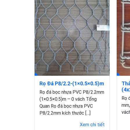
Rọ Đá P8/2.2-(1×0.5×0.5)m
Thả
(4x
Rọ đá bọc nhựa PVC P8/2.2mm
Rọ đ
(1×0.5×0.5)m – 0 vách Tổng
mm, 
Quan Rọ đá bọc nhựa PVC
vách
P8/2.2mm kích thước […]
Xem chi tiết