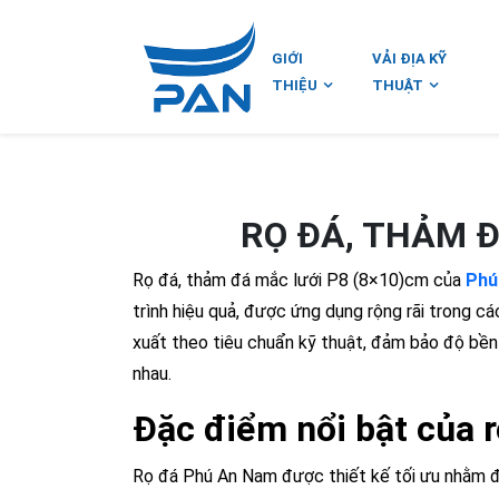
GIỚI
VẢI ĐỊA KỸ
THIỆU
THUẬT
RỌ ĐÁ, THẢM Đ
Rọ đá, thảm đá mắc lưới P8 (8×10)cm của
Phú
trình hiệu quả, được ứng dụng rộng rãi trong c
xuất theo tiêu chuẩn kỹ thuật, đảm bảo độ bền c
nhau.
Đặc điểm nổi bật của 
Rọ đá Phú An Nam được thiết kế tối ưu nhằm đá