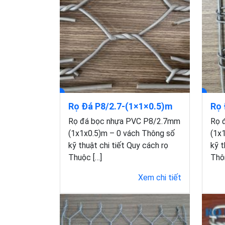
Rọ Đá P8/2.7-(1×1×0.5)m
Rọ 
Rọ đá bọc nhựa PVC P8/2.7mm
Rọ 
(1x1x0.5)m – 0 vách Thông số
(1x1
kỹ thuật chi tiết Quy cách rọ
kỹ 
Thuộc […]
Thôn
Xem chi tiết