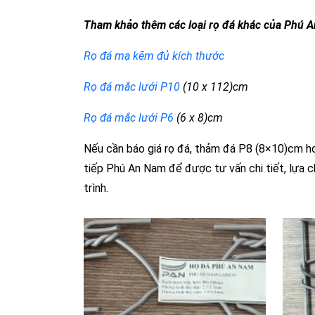
Tham khảo thêm các loại rọ đá khác của Phú 
Rọ đá mạ kẽm đủ kích thước
Rọ đá mắc lưới P10
(10 x 112)cm
Rọ đá mắc lưới P6
(6 x 8)cm
Nếu cần báo giá rọ đá, thảm đá P8 (8×10)cm ho
tiếp Phú An Nam để được tư vấn chi tiết, lựa ch
trình.