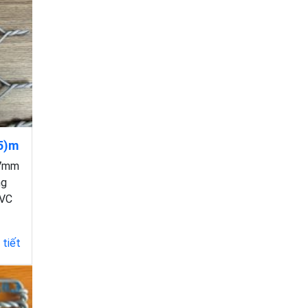
.5)m
.7mm
ng
PVC
 tiết