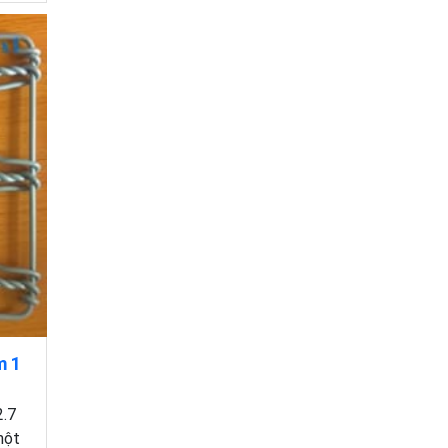
m 1
2.7
một