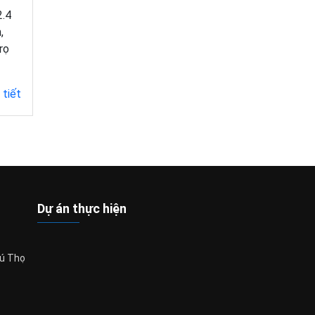
2.4
,
rọ
 tiết
Dự án thực hiện
hú Thọ