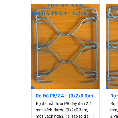
Rọ Đá P8/2.4 – (3x2x0.3)m
Rọ 
Rọ đá mắt lưới P8 dây đan 2.4
Rọ đ
mm, kích thước (3x2x0.3) m,
mm, 
một vách ngăn. Tại sao rọ đá […]
2 vá