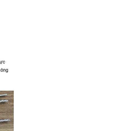
rực
công