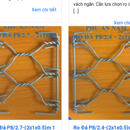
vách ngăn. Cần lựa chọn rọ 
Xem chi tiết
[…]
Xem chi
Đá P8/2.7-(2x1x0.5)m 1
Rọ Đá P8/2.4-(2x1x0.5