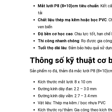
Mắt lưới P8 (8×10)cm tiêu chuẩn
: Kết c
tải
Chất liệu thép mạ kẽm hoặc bọc PVC
: 
ven biển
Độ bền cơ học cao
: Chịu lực tốt, hạn chế
Thi công nhanh chóng
: Rọ được gia công
Tuổi thọ dài lâu
: Đảm bảo hiệu quả sử dụn
Thông số kỹ thuật cơ 
Sản phẩm rọ đá, thảm đá mắc lưới P8 (8×10)cm
Kích thước mắt lưới: 8 x 10 cm
Đường kính dây đan: 2.2 – 3.0 mm
Đường kính dây viền: 2.7 – 3.4 mm
Vật liệu: Thép mạ kẽm / bọc nhựa PVC
Kích thước rọ/thảm: Gia công theo kích t