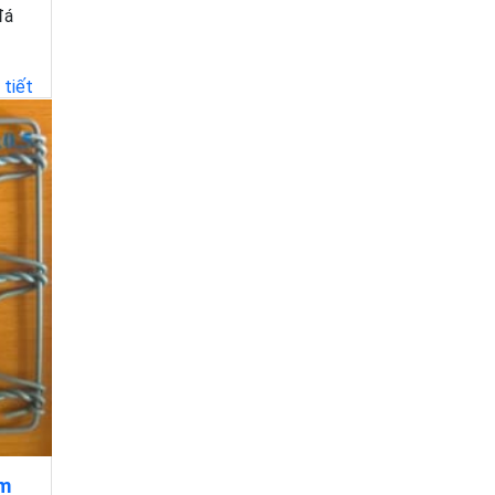
đá
 tiết
)m