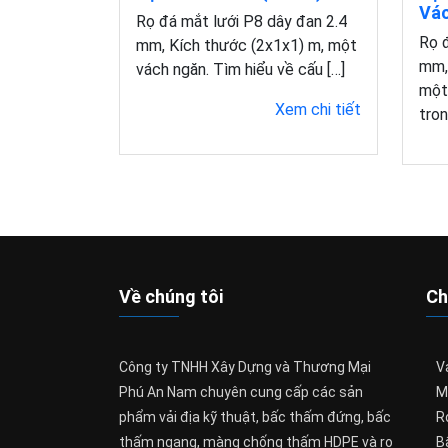
Vác
Rọ đá mắt lưới P8 dây đan 2.4
Rọ đ
mm, Kích thước (2x1x1) m, một
mm,
vách ngăn. Tìm hiểu về cấu […]
một
Xem chi tiết
tron
Về chúng tôi
Ch
Công ty TNHH Xây Dựng và Thương Mại
Vả
Phú An Nam chuyên cung cấp các sản
M
phẩm vải địa kỹ thuật, bấc thấm đứng, bấc
R
thấm ngang, màng chống thấm HDPE và rọ
B