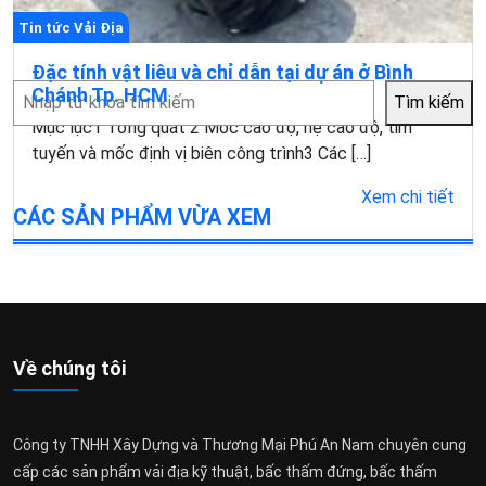
Tin tức Vải Địa
Đặc tính vật liêu và chỉ dẫn tại dự án ở Bình
Tìm
Chánh Tp. HCM
Tìm kiếm
kiếm
Mục lục1 Tổng quát 2 Móc cao độ, hệ cao độ, tim
tuyến và mốc định vị biên công trình3 Các […]
Xem chi tiết
CÁC SẢN PHẨM VỪA XEM
Về chúng tôi
Công ty TNHH Xây Dựng và Thương Mại Phú An Nam chuyên cung
cấp các sản phẩm vải địa kỹ thuật, bấc thấm đứng, bấc thấm