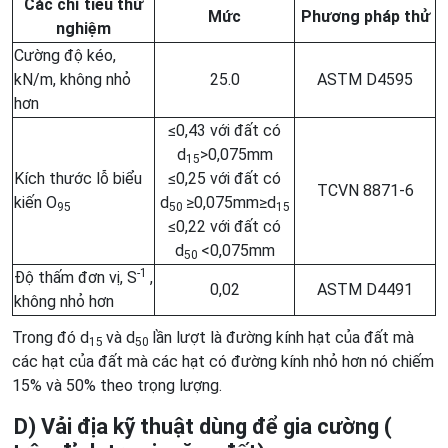
Các chỉ tiêu thử
Mức
Phương pháp thử
nghiệm
Cường độ kéo,
kN/m, không nhỏ
25.0
ASTM D4595
hơn
≤0,43 với đất có
d
>0,075mm
15
Kích thước lỗ biểu
≤0,25 với đất có
TCVN 8871-6
kiến O
d
≥0,075mm≥d
95
50
15
≤0,22 với đất có
d
<0,075mm
50
-1
Độ thấm đơn vị, S
,
0,02
ASTM D4491
không nhỏ hơn
Trong đó d
và d
lần lượt là đường kính hạt của đất mà
15
50
các hạt của đất mà các hạt có đường kính nhỏ hơn nó chiếm
15% và 50% theo trọng lượng.
D) Vải địa kỹ thuật dùng để gia cường (