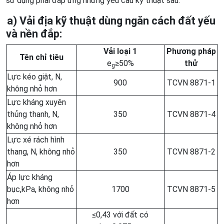
sử dụng phải đáp ứng những yêu cầu kỹ thuật sau:
a) Vải địa kỹ thuật dùng ngăn cách đất yếu
và nền đắp:
Vải loại 1
Phương pháp
Tên chỉ tiêu
e
≥50%
thử
g
Lực kéo giật, N,
900
TCVN 8871-1
không nhỏ hơn
Lực kháng xuyên
thủng thanh, N,
350
TCVN 8871-4
không nhỏ hơn
Lực xé rách hình
thang, N, không nhỏ
350
TCVN 8871-2
hơn
Áp lực kháng
bục,kPa, không nhỏ
1700
TCVN 8871-5
hơn
≤0,43 với đất có