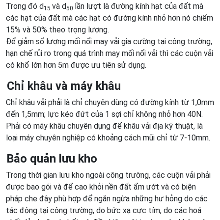
Trong đó d
và d
lần lượt là đường kính hạt của đất mà
15
50
các hạt của đất mà các hạt có đường kính nhỏ hơn nó chiếm
15% và 50% theo trọng lượng.
Để giảm số lượng mối nối may vải gia cường tại công trường,
hạn chế rủi ro trong quá trình may mối nối vải thì các cuộn vải
có khổ lớn hơn 5m được ưu tiên sử dụng.
Chỉ khâu và máy khâu
Chỉ khâu vải phải là chỉ chuyên dùng có đường kính từ 1,0mm
đến 1,5mm; lực kéo đứt của 1 sợi chỉ không nhỏ hơn 40N.
Phải có máy khâu chuyên dụng để khâu vải địa kỹ thuật, là
loại máy chuyên nghiệp có khoảng cách mũi chỉ từ 7-10mm.
Bảo quản lưu kho
Trong thời gian lưu kho ngoài công trường, các cuộn vải phải
được bao gói và để cao khỏi nền đất ẩm ướt và có biện
pháp che đậy phù hợp để ngăn ngừa những hư hỏng do các
tác động tại công trường, do bức xạ cực tím, do các hoá