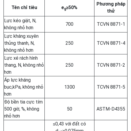
Phương pháp
Tên chỉ tiêu
e
≥50%
g
thử
Lực kéo giật, N,
700
TCVN 8871-1
không nhỏ hơn
Lực kháng xuyên
thủng thanh, N,
250
TCVN 8871-4
không nhỏ hơn
Lực xé rách hình
thang, N, không nhỏ
250
TCVN 8871-2
hơn
Áp lực kháng
bục,kPa, không nhỏ
1300
TCVN 8871-5
hơn
Độ bền tia cực tím
500 giờ, %, không
50
ASTM-D4355
nhỏ hơn
≤0,43 với đất có
d
>0,075mm