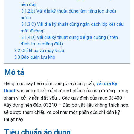
nền đắp:
3.1.2
b) Vải địa kỹ thuật dùng làm tầng lọc thoát
nước:
3.1.3
C) Vải địa kỹ thuật dùng ngăn cách lớp kết cấu
mặt đường:
3.1.4
D) Vải địa kỹ thuật dùng để gia cường ( trên
đỉnh trụ xi măng đất):
3.2
Chỉ khâu và máy khâu
3.3
Bảo quản lưu kho
Mô tả
Hạng mục này bao gồm công việc cung cấp,
vải địa kỹ
thuật
vào vị trí thiết kế như một phần của nền đường, trong
phạm vi xử lý nền đất yếu,… Các quy định của mục 03400 –
Xây dựng nền đắp, 03210 – Đào bỏ vật liệu không thích hợp,
sẽ được tham chiếu và coi như một phần của chỉ dẫn kỹ
thuật này.
Tiêu chuẩn áp dụng