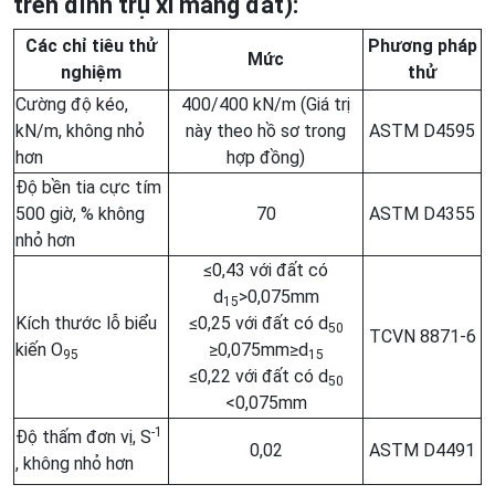
trên đỉnh trụ xi măng đất):
Các chỉ tiêu thử
Phương pháp
Mức
nghiệm
thử
Cường độ kéo,
400/400 kN/m (Giá trị
kN/m, không nhỏ
này theo hồ sơ trong
ASTM D4595
hơn
hợp đồng)
Độ bền tia cực tím
500 giờ, % không
70
ASTM D4355
nhỏ hơn
≤0,43 với đất có
d
>0,075mm
15
Kích thước lỗ biểu
≤0,25 với đất có d
50
TCVN 8871-6
kiến O
≥0,075mm≥d
95
15
≤0,22 với đất có d
50
<0,075mm
-1
Độ thấm đơn vị, S
0,02
ASTM D4491
, không nhỏ hơn