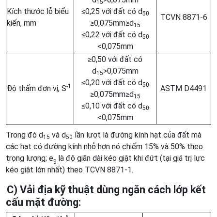
15
Kích thước lỗ biểu
≤0,25 với đất có d
50
TCVN 8871-6
kiến, mm
≥0,075mm≥d
15
≤0,22 với đất có d
50
<0,075mm
≥0,50 với đất có
d
>0,075mm
15
≤0,20 với đất có d
50
-1
Độ thấm đơn vị, S
ASTM D4491
≥0,075mm≥d
15
≤0,10 với đất có d
50
<0,075mm
Trong đó d
và d
lần lượt là đường kính hạt của đất mà
15
50
các hạt có đường kính nhỏ hơn nó chiếm 15% và 50% theo
trọng lượng; e
là độ giãn dài kéo giật khi đứt (tại giá trị lực
g
kéo giật lớn nhất) theo TCVN 8871-1.
C) Vải địa kỹ thuật dùng ngăn cách lớp kết
cấu mặt đường: