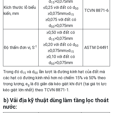
d
>0,075mm
15
Kích thước lỗ biểu
≤0,25 với đất có d
50
TCVN 8871-6
kiến, mm
≥0,075mm≥d
15
≥0,075 với đất có
d
>0,075mm
50
≥0,50 với đất có
d
>0,075mm
15
≥0,20 với đất có d
50
-1
Độ thấm đơn vị, S
ASTM D4491
≥0,075mm≥d
15
≥0,10 với đất có
d
>0,075mm
50
Trong đó d
và d
lần lượt là đường kính hạt của đất mà
15
50
các hạt có đường kính nhỏ hơn nó chiếm 15% và 50% theo
trọng lượng; e
là độ giãn dài kéo giật khi đứt (tại giá trị lực
g
kéo giật lớn nhất) theo TCVN 8871-1.
b) Vải địa kỹ thuật dùng làm tầng lọc thoát
nước: