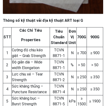
Thông số kỹ thuật vải địa kỹ thuật ART loại G
Các Chỉ Tiêu
Tiêu
Đơn
STT
Chuẩn
Vị
700G
900G
Properties
Standard
Unit
Cường độ chịu kéo
TCVN
1
N
≥ 700
≥ 900
giật – Grab Strength
8871-1
Độ giãn dài – Wide
TCVN
2
%
> 50
> 50
width Elongation
8871-1
Lực chịu xé – Tear
TCVN
3
N
≥ 250
≥ 350
Strength
8871-2
Sức kháng thủng –
TCVN
4
N
≥ 250
≥ 350
Puncture Resistance
8871-4
Sức kháng bục –
TCVN
≥
5
kPa
≥ 1900
Burst Strength
8871-5
1500