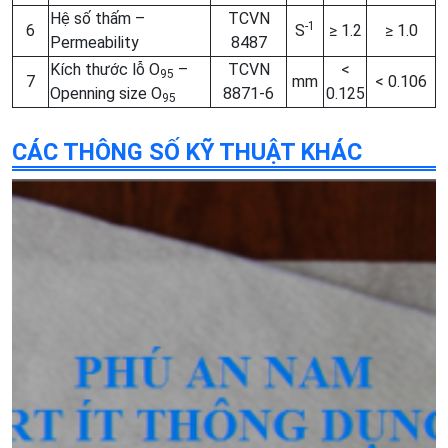
Hệ số thấm –
TCVN
-1
6
S
≥ 1.2
≥ 1.0
Permeability
8487
Kích thước lỗ O
–
TCVN
<
95
7
mm
< 0.106
Openning size O
8871-6
0.125
95
CÁC THÔNG SỐ KỸ THUẬT KHÁC