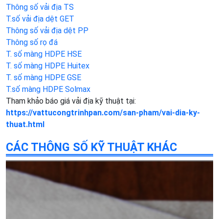
Thông số vải địa TS
T.số vải địa dệt GET
Thông số vải địa dệt PP
Thông số rọ đá
T. số màng HDPE HSE
T. số màng HDPE Huitex
T. số màng HDPE GSE
T.số màng HDPE Solmax
Tham khảo báo giá vải địa kỹ thuật tại:
https://vattucongtrinhpan.com/san-pham/vai-dia-ky-
thuat.html
CÁC THÔNG SỐ KỸ THUẬT KHÁC