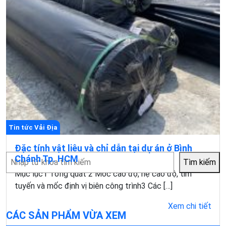
Tin tức Vải Địa
Đặc tính vật liêu và chỉ dẫn tại dự án ở Bình
Tìm
Chánh Tp. HCM
Tìm kiếm
kiếm
Mục lục1 Tổng quát 2 Móc cao độ, hệ cao độ, tim
tuyến và mốc định vị biên công trình3 Các […]
Xem chi tiết
CÁC SẢN PHẨM VỪA XEM