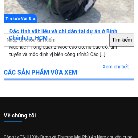
Tin tức Vải Địa
Đặc tính vật liêu và chỉ dẫn tại dự án ở Bình
Tìm
Chánh Tp. HCM
Tìm kiếm
kiếm
Mục lục1 Tổng quát 2 Móc cao độ, hệ cao độ, tim
tuyến và mốc định vị biên công trình3 Các […]
Xem chi tiết
CÁC SẢN PHẨM VỪA XEM
Về chúng tôi
Công ty TNHH Xây Dựng và Thương Mại Phú An Nam chuyên cung