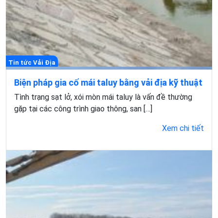
Tin tức Vải Địa
Biện pháp gia cố mái taluy bằng vải địa kỹ thuật
Tình trạng sạt lở, xói mòn mái taluy là vấn đề thường
gặp tại các công trình giao thông, san […]
Xem chi tiết