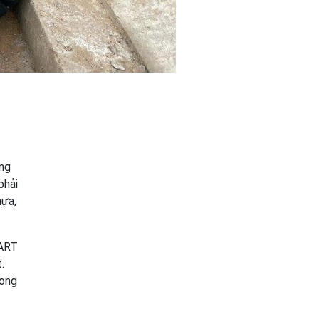
ờng
phải
hựa,
 ART
.
rong