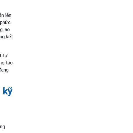
ẫn lên
g phức
g, ao
ờng kết
t tư
ng tác
 đang
 kỹ
ằng