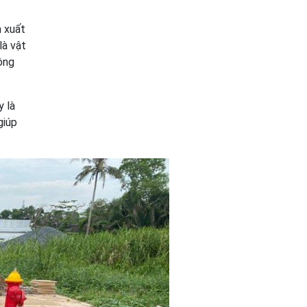
n xuất
là vật
ông
y là
giúp