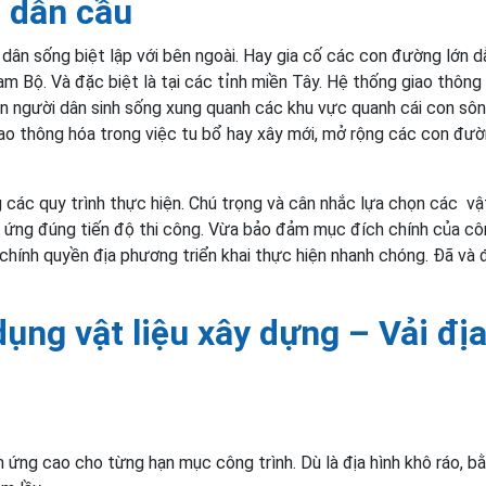
 dẫn cầu
dân sống biệt lập với bên ngoài. Hay gia cố các con đường lớn d
m Bộ. Và đặc biệt là tại các tỉnh miền Tây. Hệ thống giao thôn
n người dân sinh sống xung quanh các khu vực quanh cái con sôn
ao thông hóa trong việc tu bổ hay xây mới, mở rộng các con đư
 các quy trình thực hiện. Chú trọng và cân nhắc lựa chọn các vậ
 ứng đúng tiến độ thi công. Vừa bảo đảm mục đích chính của cô
chính quyền địa phương triển khai thực hiện nhanh chóng. Đã và
ụng vật liệu xây dựng – Vải địa
h ứng cao cho từng hạn mục công trình. Dù là địa hình khô ráo, b