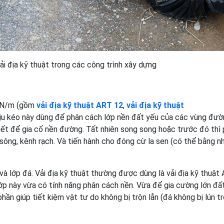
ải địa kỹ thuật trong các công trình xây dựng
2kN/m (gồm
vải địa kỹ thuật ART 12
,
vải địa kỹ thuật
hịu kéo này dùng để phân cách lớp nền đất yếu của các vùng đư
hiết để gia cố nền đường. Tất nhiên song song hoặc trước đó thì 
ông, kênh rạch. Và tiến hành cho đóng cừ la sen (có thể bằng n
t và lớp đá. Vải địa kỹ thuật thường được dùng là vải địa kỹ thuật
lớp này vừa có tính năng phân cách nền. Vừa để gia cường lớn đất
hần giúp tiết kiệm vật tư do không bị trộn lẫn (đá không bị lún t