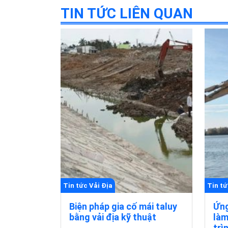
TIN TỨC LIÊN QUAN
Tin tức Vải Địa
Tin tứ
Biện pháp gia cố mái taluy
Ứng
bằng vải địa kỹ thuật
làm
trì