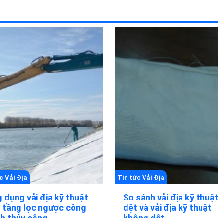
c Vải Địa
Tin tức Vải Địa
 dụng vải địa kỹ thuật
So sánh vải địa kỹ thuậ
 tầng lọc ngược công
dệt và vải địa kỹ thuật
nh thủy công
không dệt