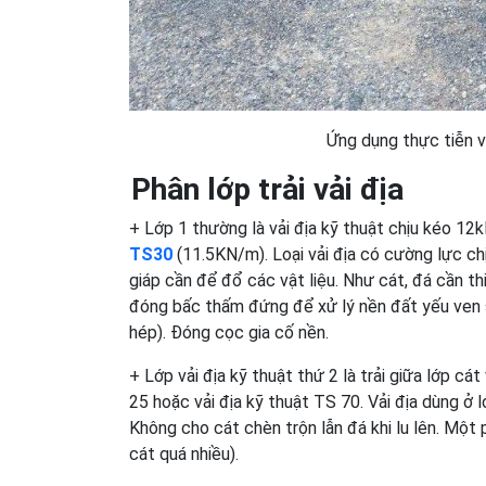
Ứng dụng thực tiễn v
Phân lớp trải vải địa
+ Lớp 1 thường là vải địa kỹ thuật chịu kéo 1
TS30
(11.5KN/m). Loại vải địa có cường lực c
giáp cần để đổ các vật liệu. Như cát, đá cần t
đóng bấc thấm đứng để xử lý nền đất yếu ven s
hép). Đóng cọc gia cố nền.
+ Lớp vải địa kỹ thuật thứ 2 là trải giữa lớp cá
25 hoặc vải địa kỹ thuật TS 70. Vải địa dùng ở 
Không cho cát chèn trộn lẫn đá khi lu lên. Một p
cát quá nhiều).