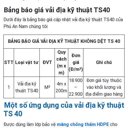
Bảng báo giá vải địa kỹ thuật TS40
Dưới đây là bảng báo giá cập nhật vải địa kỹ thuật TS40 của
Phú An Nam chúng tôi:
BẢNG BÁO GIÁ VẢI ĐỊA KỸ THUẬT KHÔNG DỆT TS 40
Quy
Đơn
cách
STT
Loại vật tư
ĐVT
giá
Ghi chú
(m x
(Đ/m²)
m)
18.900
Đơn giá tùy thuộc
Vải địa kỹ
4m x
1
M²
–
vào khối lượng và
thuật TS40
200m
22.900
địa điểm giao hàng
Một số ứng dụng của vải địa kỹ thuật
TS 40
Được dùng làm lớp bảo vệ
màng chống thấm HDPE
cho