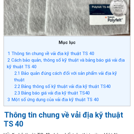
Mục lục
1
Thông tin chung về vải địa kỹ thuật TS 40
2
Cách bảo quản, thông số kỹ thuật và bảng báo giá vải địa
kỹ thuật TS 40
2.1
Bảo quản đúng cách đối với sản phẩm vải địa kỹ
thuật
2.2
Bảng thông số kỹ thuật vải địa kỹ thuật TS40
2.3
Bảng báo giá vải địa kỹ thuật TS40
3
Một số ứng dụng của vải địa kỹ thuật TS 40
Thông tin chung về vải địa kỹ thuật
TS 40