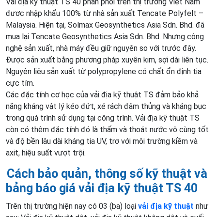
Vải địa kỹ thuật TS 40 phân phối trên thị trường Việt Nam
đươc nhập khẩu 100% từ nhà sản xuất Tencate Polyfelt –
Malaysia. Hiện tại, Solmax Geosynthetics Asia Sdn. Bhd. đã
mua lại Tencate Geosynthetics Asia Sdn. Bhd. Nhưng công
nghệ sản xuất, nhà máy đều giữ nguyên so với trước đây​.
Được sản xuất bằng phương pháp xuyên kim, sợi dài liên tục.
Nguyên liệu sản xuất từ ​​polypropylene có chất ổn định tia
cực tím.
Các đặc tính cơ học của vải địa kỹ thuật TS đảm bảo khả
năng kháng vật lý kéo đứt, xé rách đâm thủng và kháng bục
trong quá trình sử dụng tại công trình. Vải địa kỹ thuật TS
còn có thêm đặc tính đó là thấm và thoát nước vô cùng tốt
và độ bền lâu dài kháng tia UV, trơ với môi trường kiềm và
axit, hiệu suất vượt trội.
Cách bảo quản, thông số kỹ thuật và
bảng báo giá vải địa kỹ thuật TS 40
Trên thị trường hiện nay có 03 (ba) loại
vải địa kỹ thuật
như