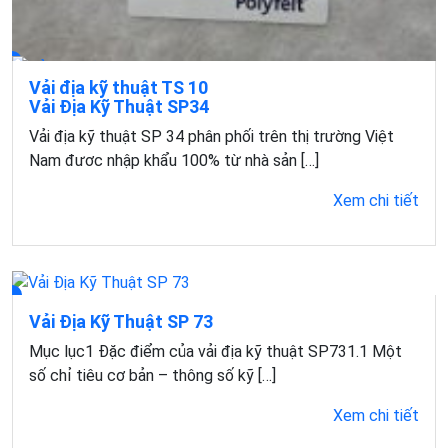
Vải địa kỹ thuật TS 10
Vải Địa Kỹ Thuật SP34
Mục lục1 Đặc điểm của vải địa kỹ thuật TS 101.1 Một
Vải địa kỹ thuật SP 34 phân phối trên thị trường Việt
số chỉ tiêu cơ bản của vải địa […]
Nam đươc nhập khẩu 100% từ nhà sản […]
Xem chi tiết
Xem chi tiết
Vải Địa Kỹ Thuật SP 73
Mục lục1 Đặc điểm của vải địa kỹ thuật SP731.1 Một
số chỉ tiêu cơ bản – thông số kỹ […]
Xem chi tiết