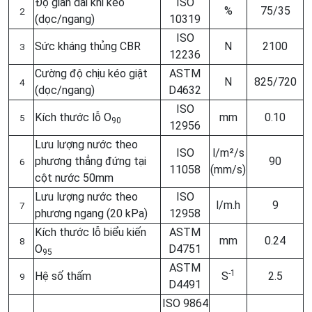
Độ giãn dài khi kéo
ISO
%
75/35
2
(dọc/ngang)
10319
ISO
Sức kháng thủng CBR
N
2100
3
12236
Cường độ chịu kéo giật
ASTM
N
825/720
4
(dọc/ngang)
D4632
ISO
Kích thước lỗ O
mm
0.10
5
90
12956
Lưu lượng nước theo
ISO
l/m²/s
phương thẳng đứng tại
90
6
11058
(mm/s)
cột nước 50mm
Lưu lượng nước theo
ISO
l/m.h
9
7
phương ngang (20 kPa)
12958
Kích thước lỗ biểu kiến
ASTM
mm
0.24
8
O
D4751
95
ASTM
-1
Hệ số thấm
S
2.5
9
D4491
ISO 9864