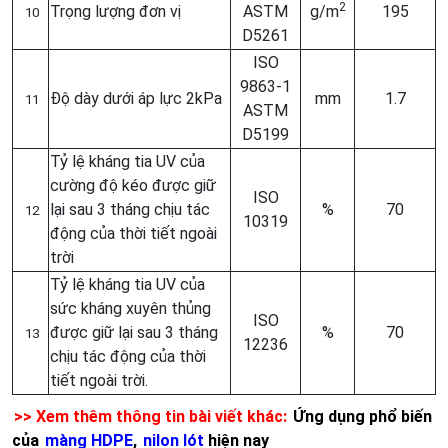
2
Trọng lượng đơn vị
ASTM
g/m
195
10
D5261
ISO
9863-1
Độ dày dưới áp lực 2kPa
mm
1.7
11
ASTM
D5199
Tỷ lệ kháng tia UV của
cường độ kéo được giữ
ISO
lại sau 3 tháng chịu tác
%
70
12
10319
động của thời tiết ngoài
trời
Tỷ lệ kháng tia UV của
sức kháng xuyên thủng
ISO
được giữ lại sau 3 tháng
%
70
13
12236
chịu tác động của thời
tiết ngoài trời.
>> Xem thêm thông tin bài viết khác:
Ứng dụng phổ biến
của
màng HDPE
,
nilon lót
hiện nay