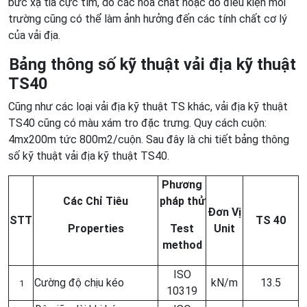
bức xạ tia cực tím, do các hóa chất hoặc do điều kiện môi
trường cũng có thể làm ảnh hưởng đến các tính chất cơ lý
của vải địa.
Bảng thông số kỹ thuật vải địa kỹ thuật
TS40
Cũng như các loại vải địa kỹ thuật TS khác, vải địa kỹ thuật
TS40 cũng có màu xám tro đặc trưng. Quy cách cuộn:
4mx200m tức 800m2/cuộn. Sau đây là chi tiết bảng thông
số kỹ thuật vải địa kỹ thuật TS40.
Phương
Các Chỉ Tiêu
pháp thử
Đơn Vị
STT
TS 40
Properties
Test
Unit
method
ISO
Cường độ chịu kéo
kN/m
13.5
1
10319