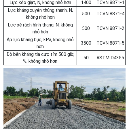
Lực kéo giật, N, không nhỏ hơn
1400
TCVN 8871-1
Lực kháng xuyên thủng thanh, N,
500
TCVN 8871-4
không nhỏ hơn
Lực xé rách hình thang, N, không
500
TCVN 8871-2
nhỏ hơn
Áp lực kháng bục, kPa, không nhỏ
3500
TCVN 8871-5
hơn
Độ bền kháng tia cực tím 500 giờ,
50
ASTM D4355
%, không nhỏ hơn