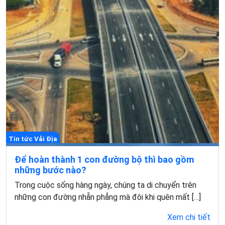
Tin tức Vải Địa
Để hoàn thành 1 con đường bộ thì bao gồm
những bước nào?
Trong cuộc sống hàng ngày, chúng ta di chuyển trên
những con đường nhẵn phẳng mà đôi khi quên mất […]
Xem chi tiết