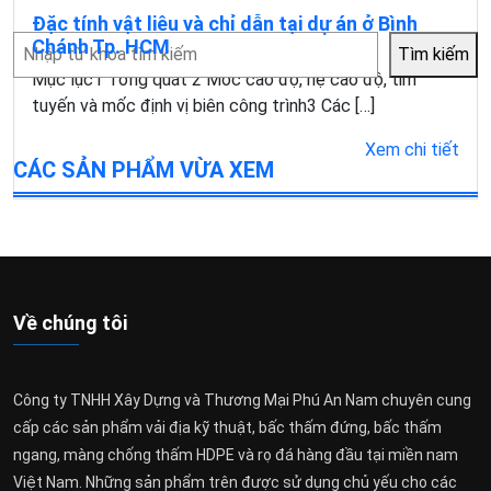
Đặc tính vật liêu và chỉ dẫn tại dự án ở Bình
Tìm
Chánh Tp. HCM
Tìm kiếm
kiếm
Mục lục1 Tổng quát 2 Móc cao độ, hệ cao độ, tim
tuyến và mốc định vị biên công trình3 Các […]
Xem chi tiết
CÁC SẢN PHẨM VỪA XEM
Về chúng tôi
Công ty TNHH Xây Dựng và Thương Mại Phú An Nam chuyên cung
cấp các sản phẩm vải địa kỹ thuật, bấc thấm đứng, bấc thấm
ngang, màng chống thấm HDPE và rọ đá hàng đầu tại miền nam
Việt Nam. Những sản phẩm trên được sử dụng chủ yếu cho các