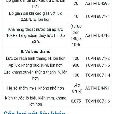
Độ giãn dài tại lực kéo đứt, %, lớn
20
ASTM D4595
hơn
Độ giãn dài khi kéo giật với lực
10
TCVN 8871-1
0,5kN, %, lớn hơn
(từ 80
Khả năng thoát nước tại áp lực
đến
10kPa tại gradien thủy lực I = 0,5
ASTM D4716
140) x
m3/s
10-6
II. Vỏ bấc thấm:
Lực xé rách hình thang, N, lớn hơn
100
TCVN 8871-2
Áp lực kháng bục, kPa, lớn hơn
900
TCVN 8871-5
Lực kháng xuyên thủng thanh, N, lớn
100
TCVN 8871-4
hơn
1,4 x
Hệ số thấm, m/s, không nhỏ hơn
ASTM D4491
10^(-4)
Kích thước lỗ biểu kiến, mm, không
0,075
TCVN 8871-6
lớn hơn