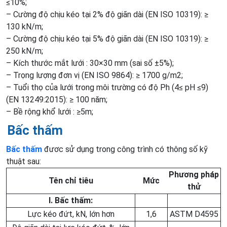
≤10%;
– Cường độ chịu kéo tại 2% độ giãn dài (EN ISO 10319): ≥
130 kN/m;
– Cường độ chịu kéo tại 5% độ giãn dài (EN ISO 10319): ≥
250 kN/m;
– Kích thước mắt lưới : 30×30 mm (sai số ±5%);
– Trọng lượng đơn vị (EN ISO 9864): ≥ 1700 g/m2;
– Tuổi thọ của lưới trong môi trường có độ Ph (4≤ pH ≤9)
(EN 13249:2015): ≥ 100 năm;
– Bề rộng khổ lưới : ≥5m;
Bấc thấm
Bấc thấm
đươc sử dụng trong công trình có thông số kỹ
thuật sau:
Phương pháp
Tên chỉ tiêu
Mức
thử
I. Bấc thấm:
Lực kéo đứt, kN, lớn hơn
1,6
ASTM D4595