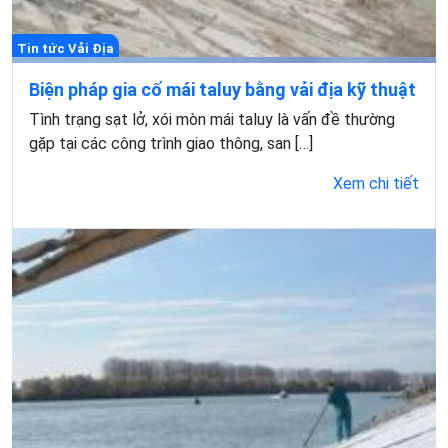
Tin tức Vải Địa
Biện pháp gia cố mái taluy bằng vải địa kỹ thuật
Tình trạng sạt lở, xói mòn mái taluy là vấn đề thường
gặp tại các công trình giao thông, san […]
Xem chi tiết