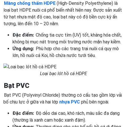
Màng chống thấm HDPE
(High-Density Polyethylene) là
loại bạt HDPE nuôi cá phổ biến nhất hiện nay. Được sản xuất
từ hạt nhựa mật độ cao, loại bạt này có độ bền cực kỳ ấn
tượng, lên đến 10 – 20 năm.
Đặc điểm:
Chống tia cực tím (UV) tốt, kháng hóa chất,
không bị mục nát trong môi trường nước mặn hay kiềm.
Ứng dụng:
Phù hợp cho các trang trại nuôi cá quy mô
lớn, hồ nuôi cá Koi, hồ chứa nước tưới tiêu.
Loại bạc lót hồ cá HDPE
Bạt PVC
Bạt PVC (Polyvinyl Chloride) thường có cấu tạo gồm lớp vải
bố chịu lực ở giữa và hai lớp
nhựa PVC
phủ bên ngoài.
Đặc điểm:
Độ dẻo dai cao, khó rách, màu sắc đa dạng
(thường là xanh cam hoặc xanh đậm).
Ứng dụng:
Thường dùng cho các bể nổi, hồ cá di động