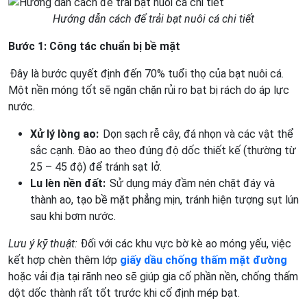
Hướng dẫn cách để trải bạt nuôi cá chi tiết
Bước 1: Công tác chuẩn bị bề mặt
Đây là bước quyết định đến 70% tuổi thọ của bạt nuôi cá.
Một nền móng tốt sẽ ngăn chặn rủi ro bạt bị rách do áp lực
nước.
Xử lý lòng ao:
Dọn sạch rễ cây, đá nhọn và các vật thể
sắc cạnh. Đào ao theo đúng độ dốc thiết kế (thường từ
25 – 45 độ) để tránh sạt lở.
Lu lèn nền đất:
Sử dụng máy đầm nén chặt đáy và
thành ao, tạo bề mặt phẳng mịn, tránh hiện tượng sụt lún
sau khi bơm nước.
Lưu ý kỹ thuật:
Đối với các khu vực bờ kè ao móng yếu, việc
kết hợp chèn thêm lớp
giấy dầu chống thấm mặt đường
hoặc vải địa tại rãnh neo sẽ giúp gia cố phần nền, chống thấm
dột dốc thành rất tốt trước khi cố định mép bạt.