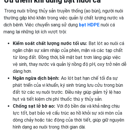
Ưu điểm khi dùng bạt nuôi cá
Trong nuôi trồng thủy sản truyền thống (ao bùn), người nuôi
thường gặp khó khăn trong việc quản lý chất lượng nước và
dịch bệnh. Việc chuyển sang sử dụng
bạt HDPE
nuôi cá
mang lại những lợi ích vượt trội:
Kiểm soát chất lượng nước tối ưu:
Bạt lót ao nuôi cá
ngăn chặn sự xâm nhập của phèn, mặn và các tạp chất
từ lòng đất. Đồng thời, bề mặt bạt trơn láng giúp việc
vệ sinh, thay nước và quản lý nồng độ pH, oxy trở nên dễ
dàng hơn.
Ngăn ngừa dịch bệnh:
Ao lót bạt hạn chế tối đa sự
phát triển của vi khuẩn, ký sinh trùng lưu cửu trong bùn
đất từ các vụ nuôi trước. Điều này giúp giảm tỷ lệ hao
hụt và tiết kiệm chi phí thuốc thú y thủy sản.
Chống sạt lở bờ ao:
Với độ bền dai và khả năng chịu
lực tốt, bạt bảo vệ cấu trúc ao hồ khỏi sự xói mòn của
dòng chảy hoặc tác động của thời tiết, giúp giữ nguyên
hình dạng ao nuôi trong thời gian dài.