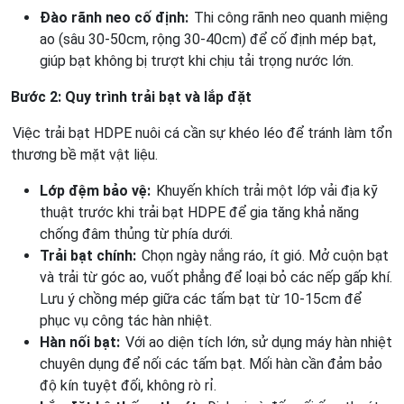
Đào rãnh neo cố định:
Thi công rãnh neo quanh miệng
ao (sâu 30-50cm, rộng 30-40cm) để cố định mép bạt,
giúp bạt không bị trượt khi chịu tải trọng nước lớn.
Bước 2: Quy trình trải bạt và lắp đặt
Việc trải bạt HDPE nuôi cá cần sự khéo léo để tránh làm tổn
thương bề mặt vật liệu.
Lớp đệm bảo vệ:
Khuyến khích trải một lớp vải địa kỹ
thuật trước khi trải bạt HDPE để gia tăng khả năng
chống đâm thủng từ phía dưới.
Trải bạt chính:
Chọn ngày nắng ráo, ít gió. Mở cuộn bạt
và trải từ góc ao, vuốt phẳng để loại bỏ các nếp gấp khí.
Lưu ý chồng mép giữa các tấm bạt từ 10-15cm để
phục vụ công tác hàn nhiệt.
Hàn nối bạt:
Với ao diện tích lớn, sử dụng máy hàn nhiệt
chuyên dụng để nối các tấm bạt. Mối hàn cần đảm bảo
độ kín tuyệt đối, không rò rỉ.