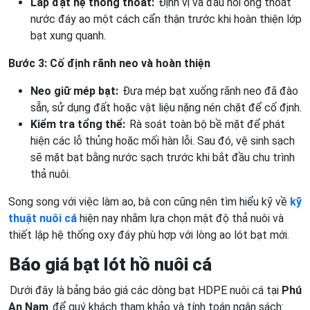
Lắp đặt hệ thống thoát:
Định vị và đấu nối ống thoát
nước đáy ao một cách cẩn thận trước khi hoàn thiện lớp
bạt xung quanh.
Bước 3: Cố định rãnh neo và hoàn thiện
Neo giữ mép bạt:
Đưa mép bạt xuống rãnh neo đã đào
sẵn, sử dụng đất hoặc vật liệu nặng nén chặt để cố định.
Kiểm tra tổng thể:
Rà soát toàn bộ bề mặt để phát
hiện các lỗ thủng hoặc mối hàn lỗi. Sau đó, vệ sinh sạch
sẽ mặt bạt bằng nước sạch trước khi bắt đầu chu trình
thả nuôi.
Song song với việc làm ao, bà con cũng nên tìm hiểu kỹ về
kỹ
thuật nuôi cá
hiện nay nhằm lựa chọn mật độ thả nuôi và
thiết lập hệ thống oxy đáy phù hợp với lòng ao lót bạt mới.
Báo giá bạt lót hồ nuôi cá
Dưới đây là bảng báo giá các dòng bạt HDPE nuôi cá tại
Phú
An Nam
để quý khách tham khảo và tính toán ngân sách: