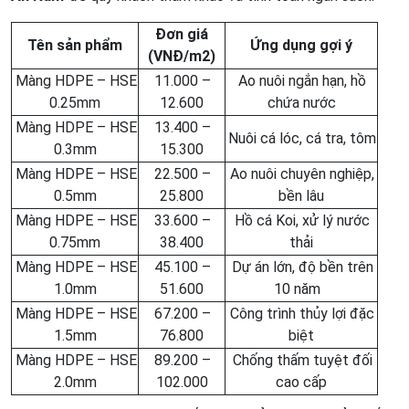
Đơn giá
Tên sản phẩm
Ứng dụng gợi ý
(VNĐ/m2)
Màng HDPE – HSE
11.000 –
Ao nuôi ngắn hạn, hồ
0.25mm
12.600
chứa nước
Màng HDPE – HSE
13.400 –
Nuôi cá lóc, cá tra, tôm
0.3mm
15.300
Màng HDPE – HSE
22.500 –
Ao nuôi chuyên nghiệp,
0.5mm
25.800
bền lâu
Màng HDPE – HSE
33.600 –
Hồ cá Koi, xử lý nước
0.75mm
38.400
thải
Màng HDPE – HSE
45.100 –
Dự án lớn, độ bền trên
1.0mm
51.600
10 năm
Màng HDPE – HSE
67.200 –
Công trình thủy lợi đặc
1.5mm
76.800
biệt
Màng HDPE – HSE
89.200 –
Chống thấm tuyệt đối
2.0mm
102.000
cao cấp