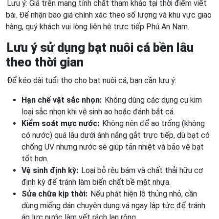
Lưu ý: Giá trên mang tính chất tham khảo tại thời điểm viết
bài. Để nhận báo giá chính xác theo số lượng và khu vực giao
hàng, quý khách vui lòng liên hệ trực tiếp Phú An Nam.
Lưu ý sử dụng bạt nuôi cá bền lâu
theo thời gian
Để kéo dài tuổi thọ cho bạt nuôi cá, bạn cần lưu ý:
Hạn chế vật sắc nhọn:
Không dùng các dụng cụ kim
loại sắc nhọn khi vệ sinh ao hoặc đánh bắt cá.
Kiểm soát mực nước:
Không nên để ao trống (không
có nước) quá lâu dưới ánh nắng gắt trực tiếp, dù bạt có
chống UV nhưng nước sẽ giúp tản nhiệt và bảo vệ bạt
tốt hơn.
Vệ sinh định kỳ:
Loại bỏ rêu bám và chất thải hữu cơ
định kỳ để tránh làm biến chất bề mặt nhựa.
Sửa chữa kịp thời:
Nếu phát hiện lỗ thủng nhỏ, cần
dùng miếng dán chuyên dụng vá ngay lập tức để tránh
áp lực nước làm vết rách lan rộng.