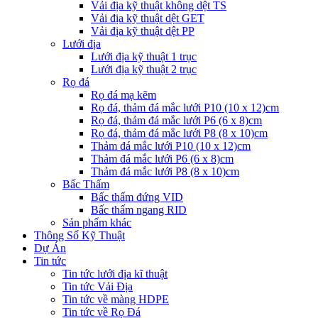
Vải địa kỹ thuật không dệt TS
Vải địa kỹ thuật dệt GET
Vải địa kỹ thuật dệt PP
Lưới địa
Lưới địa kỹ thuật 1 trục
Lưới địa kỹ thuật 2 trục
Rọ đá
Rọ đá mạ kẽm
Rọ đá, thảm đá mắc lưới P10 (10 x 12)cm
Rọ đá, thảm đá mắc lưới P6 (6 x 8)cm
Rọ đá, thảm đá mắc lưới P8 (8 x 10)cm
Thảm đá mắc lưới P10 (10 x 12)cm
Thảm đá mắc lưới P6 (6 x 8)cm
Thảm đá mắc lưới P8 (8 x 10)cm
Bấc Thấm
Bấc thấm đứng VID
Bấc thấm ngang RID
Sản phẩm khác
Thông Số Kỹ Thuật
Dự Án
Tin tức
Tin tức lưới địa kĩ thuật
Tin tức Vải Địa
Tin tức về màng HDPE
Tin tức về Rọ Đá