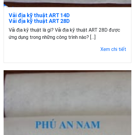
Vải địa kỹ thuật ART 14D
Vải địa kỹ thuật ART 28D
Vài điểm về vải địa kỹ thuật ART14D Vải địa kỹ thuật
Vải địa kỹ thuật là gì? Vải địa kỹ thuật ART 28D được
ART 14D được sản xuất như thế nào, […]
ứng dụng trong những công trình nào? […]
Xem chi tiết
Xem chi tiết