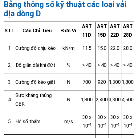
Bảng thông số kỹ thuật các loại vải
địa dòng D
ART
ART
ART
ART
STT
Các Chỉ Tiêu
Đơn Vị
11D
15D
22D
28D
1
Cường độ chịu kéo
kN/m
11.5
15.0
22.0
28.0
2
Độ giãn dài khi đứt
%
> 40
> 40
> 40
> 40
3
Cường độ kéo giật
N
700
920
1,300
1,800
Sức kháng thủng
4
N
1,800
2,400
3,300
4,500
CBR
30 x
30 x
30 x
30 x
5
Hệ số thấm
m/s
-4
-4
-4
-4
10
10
10
10