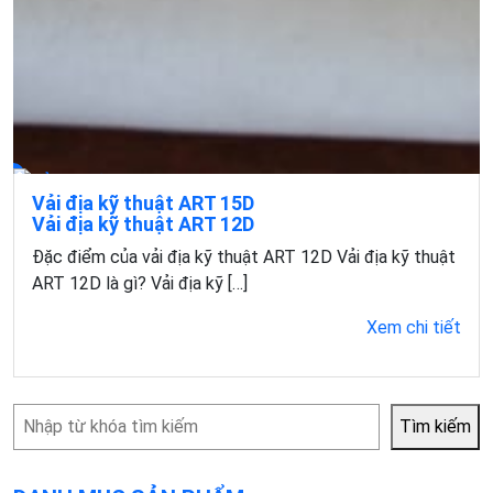
Vải địa kỹ thuật ART 15D
Vải địa kỹ thuật ART 12D
Giới thiệu chung về vải địa kỹ thuật ART 15D Vải địa kỹ
Đặc điểm của vải địa kỹ thuật ART 12D Vải địa kỹ thuật
thuật ART 15D là gì? Vải địa […]
ART 12D là gì? Vải địa kỹ […]
Xem chi tiết
Xem chi tiết
Tìm
Tìm kiếm
kiếm