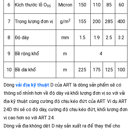
6
Kích thước lỗ O
Micron
150
110
85
60
95
2
7
Trọng lượng đơn vị
g/m
155
200
285
400
8
Độ dày
mm
1.5
1.9
2.5
3.2
9
Bề rộng khổ
m
4
10
Bề dài khổ
m
225
175
125
100
Dòng
vải địa kỹ thuật
D của ART là dòng sản phẩm sẽ có
thông số nhỉnh hơn về độ dày và khối lượng đơn vị so với vải
địa kỹ thuật cùng cường độ chịu kéo đứt của ART. Ví dụ ART
24D thì sẽ có độ dày, cường độ chịu kéo đứt, khối lượng đơn
vị cao hơn so với ART 24.
Dòng vải địa không dệt D này sản xuất ra để thay thế cho