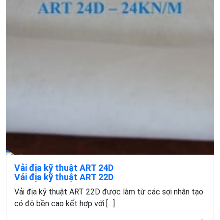
Vải địa kỹ thuật ART 24D
Vải địa kỹ thuật ART 22D
Đặc điểm của vải địa kỹ thuật ART 24D Vải địa kỹ thuật
Vải địa kỹ thuật ART 22D được làm từ các sợi nhân tạo
ART 24D được sản xuất tại Việt […]
có độ bền cao kết hợp với […]
Xem chi tiết