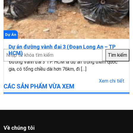
Dự Án
Dự án đường vành đai 3 (Đoạn Long An – TP
Tìm
HCM)
Tìm kiếm
kiếm
Đường Vành đai 3 TP. HCM là dự án trọng điểm quốc
gia, có tổng chiều dài hơn 76km, đi […]
Xem chi tiết
CÁC SẢN PHẨM VỪA XEM
Về chúng tôi