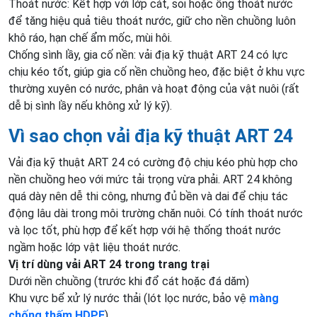
Thoát nước: Kết hợp với lớp cát, sỏi hoặc ống thoát nước
để tăng hiệu quả tiêu thoát nước, giữ cho nền chuồng luôn
khô ráo, hạn chế ẩm mốc, mùi hôi.
Chống sình lầy, gia cố nền: vải địa kỹ thuật ART 24 có lực
chịu kéo tốt, giúp gia cố nền chuồng heo, đặc biệt ở khu vực
thường xuyên có nước, phân và hoạt động của vật nuôi (rất
dễ bị sình lầy nếu không xử lý kỹ).
Vì sao chọn vải địa kỹ thuật ART 24
Vải địa kỹ thuật ART 24 có cường độ chịu kéo phù hợp cho
nền chuồng heo với mức tải trọng vừa phải. ART 24 không
quá dày nên dễ thi công, nhưng đủ bền và dai để chịu tác
động lâu dài trong môi trường chăn nuôi. Có tính thoát nước
và lọc tốt, phù hợp để kết hợp với hệ thống thoát nước
ngầm hoặc lớp vật liệu thoát nước.
Vị trí dùng vải ART 24 trong trang trại
Dưới nền chuồng (trước khi đổ cát hoặc đá dăm)
Khu vực bể xử lý nước thải (lót lọc nước, bảo vệ
màng
chống thấm HDPE
)