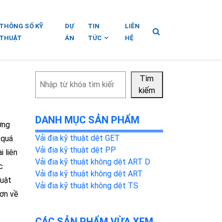
THÔNG SỐ KỸ
DỰ
TIN
LIÊN
THUẬT
ÁN
TỨC
HỆ
Tìm
Tìm
kiếm
kiếm
DANH MỤC SẢN PHẨM
ơng
Vải địa kỹ thuật dệt GET
 quá
Vải địa kỹ thuật dệt PP
 liên
Vải địa kỹ thuật không dệt ART D
c
Vải địa kỹ thuật không dệt ART
huật
Vải địa kỹ thuật không dệt TS
hơn về
CÁC SẢN PHẨM VỪA XEM