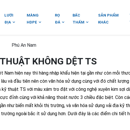
LƯỚI
MÀNG
RỌ
BẤC
SẢN PHẨM
ĐỊA
HDPE
ĐÁ
THẤM
KHÁC
Phú An Nam
Ỹ THUẬT KHÔNG DỆT TS
ệt Nam hiện nay thì hàng nhập khẩu hiện tại gần như còn mỗi thư
á lâu và đầu tiên nên còn văn hóa sử dụng cùng với đó chất lượng
 kỹ thuật TS với màu xám tro đặt với công nghệ xuyên kim sợi dài
 cực đỉnh cùng với khả năng thoát nước 3 chiều đặc biệt. Còn cá
ần như biến mất khỏi thị trường, và văn hóa sử dụng vải địa kỹ t
trường ngoài bắc ít sử dụng hơn. Dưới đây là các điểm chi tiết 