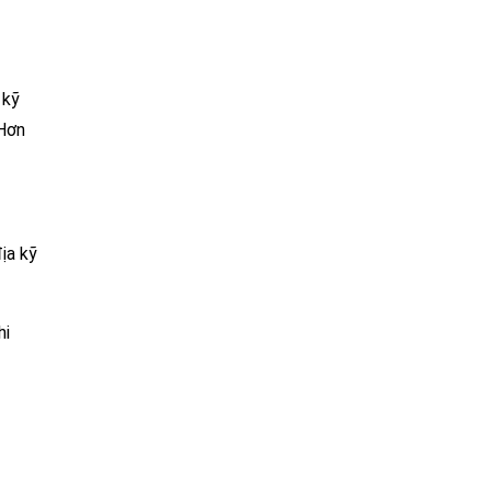
 kỹ
 Hơn
ịa kỹ
hi