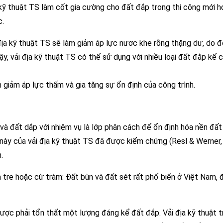
a kỹ thuật TS làm cốt gia cường cho đất đắp trong thi công mới 
c.
ịa kỹ thuật TS sẽ làm giảm áp lực nươc khe rỗng thặng dư, do đ
ậy, vải địa kỹ thuật TS có thể sử dụng với nhiều loại đất đắp kể 
 giảm áp lực thấm và gia tăng sự ổn định của công trình.
và đất dắp với nhiệm vụ là lớp phân cách để ổn định hóa nền đất
 này của vải địa kỹ thuật TS đã được kiểm chứng (Resl & Werner,
.
à tre hoặc cừ tràm: Đất bùn và đất sét rất phổ biến ở Việt Nam, 
 được phải tổn thất một lượng đáng kể đất đắp. Vải địa kỹ thuật t