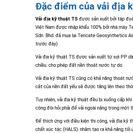
Đặc điểm của vải địa k
Vải địa kỹ thuật TS
được sản xuất bởi tập đoàn
Việt Nam được nhập khẩu 100% bởi nhà máy Tenc
Sdn. Bhd. đã mua lại Tencate Geosynthetics As
trước đây).
Vải địa kỹ thuật TS được sản xuất từ sợi PP d
chiều. cho phép đất nền thoát nước tự do.
Vải địa kỹ thuật TS cũng có khả năng thoát nướ
cắt của nền đất yếu sẽ được tăng lên theo thời
Tuy nhiên, vải địa kỹ thuật đều bị xuống cấp kh
công đòi hỏi phải để vải ngoài nắng trong một th
Để thích ứng với điều kiện thi công, vải địa k
chất xúc tác (HALS). nhằm tạo ra khả năng tối 