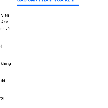
TS tại
 Asia
so với
 3
c kháng
thi
với