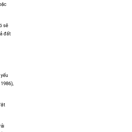
hoặc
ó sẽ
cả đất
 yếu
 1986),
đặt
rải