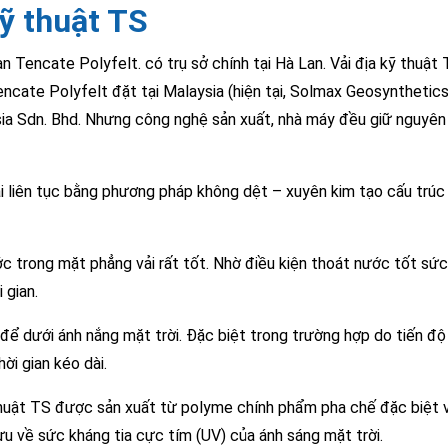
ỹ thuật TS
 Tencate Polyfelt. có trụ sở chính tại Hà Lan. Vải địa kỹ thuật 
ate Polyfelt đặt tại Malaysia (hiện tại, Solmax Geosynthetics
ia Sdn. Bhd. Nhưng công nghệ sản xuất, nhà máy đều giữ nguyên 
ài liên tục bằng phương pháp không dệt – xuyên kim tạo cấu trúc
c trong mặt phẳng vải rất tốt. Nhờ điều kiện thoát nước tốt sứ
 gian.
i để dưới ánh nắng mặt trời. Đặc biệt trong trường hợp do tiến độ 
ời gian kéo dài.
ỹ thuật TS được sản xuất từ polyme chính phẩm pha chế đặc biệt 
ưu về sức kháng tia cực tím (UV) của ánh sáng mặt trời.