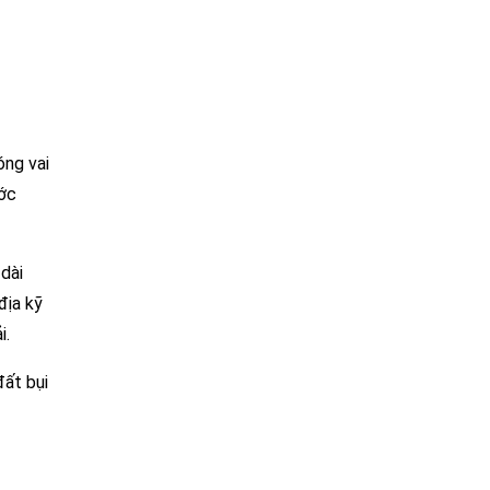
ng vai
ước
dài
địa kỹ
i.
đất bụi