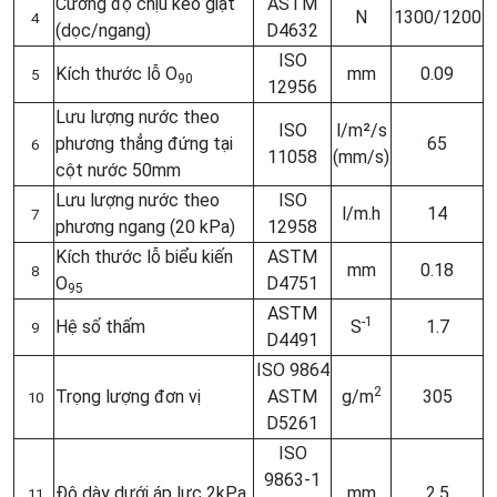
Cường độ chịu kéo giật
ASTM
N
1300/1200
4
(dọc/ngang)
D4632
ISO
Kích thước lỗ O
mm
0.09
5
90
12956
Lưu lượng nước theo
ISO
l/m²/s
phương thẳng đứng tại
65
6
11058
(mm/s)
cột nước 50mm
Lưu lượng nước theo
ISO
l/m.h
14
7
phương ngang (20 kPa)
12958
Kích thước lỗ biểu kiến
ASTM
mm
0.18
8
O
D4751
95
ASTM
-1
Hệ số thấm
S
1.7
9
D4491
ISO 9864
2
Trọng lượng đơn vị
ASTM
g/m
305
10
D5261
ISO
9863-1
Độ dày dưới áp lực 2kPa
mm
2.5
11