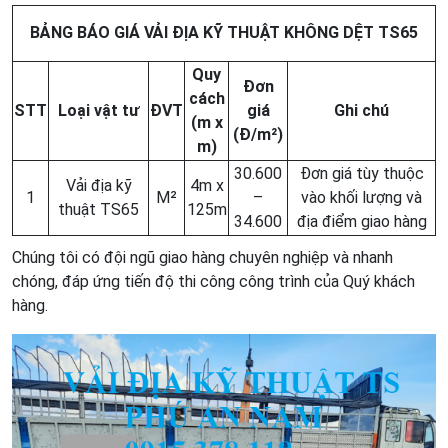
BẢNG BÁO GIÁ VẢI ĐỊA KỸ THUẬT KHÔNG DỆT TS65
Quy
Đơn
cách
STT
Loại vật tư
ĐVT
giá
Ghi chú
(m x
(Đ/m²)
m)
30.600
Đơn giá tùy thuộc
Vải địa kỹ
4m x
1
M²
–
vào khối lượng và
thuật TS65
125m
34.600
địa điểm giao hàng
Chúng tôi có đội ngũ giao hàng chuyên nghiệp và nhanh
chóng, đáp ứng tiến độ thi công công trình của Quý khách
hàng.