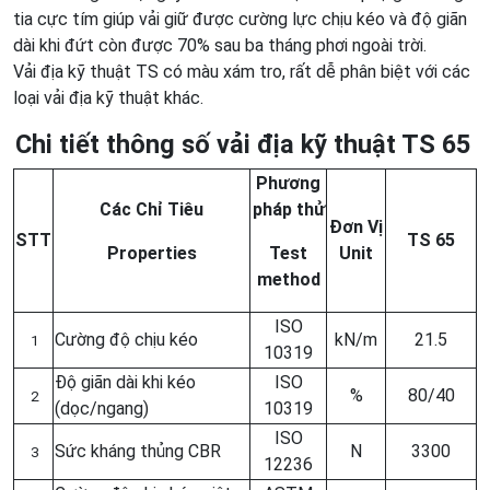
tia cực tím giúp vải giữ được cường lực chịu kéo và độ giãn
dài khi đứt còn được 70% sau ba tháng phơi ngoài trời.
Vải địa kỹ thuật TS có màu xám tro, rất dễ phân biệt với các
loại vải địa kỹ thuật khác.
Chi tiết thông số vải địa kỹ thuật TS 65
Phương
Các Chỉ Tiêu
pháp thử
Đơn Vị
STT
TS 65
Properties
Test
Unit
method
ISO
Cường độ chịu kéo
kN/m
21.5
1
10319
Độ giãn dài khi kéo
ISO
%
80/40
2
(dọc/ngang)
10319
ISO
Sức kháng thủng CBR
N
3300
3
12236