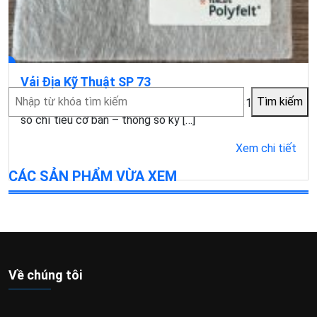
Vải Địa Kỹ Thuật SP 73
Tìm
Tìm kiếm
Mục lục1 Đặc điểm của vải địa kỹ thuật SP731.1 Một
kiếm
số chỉ tiêu cơ bản – thông số kỹ […]
Xem chi tiết
CÁC SẢN PHẨM VỪA XEM
Về chúng tôi