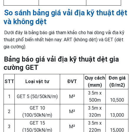
So sánh bảng giá vải địa kỹ thuật dệt
và không dệt
Dưới đây là bảng báo giá tham khảo cho hai dòng vải địa kỹ
thuật phổ biến nhất hiện nay: ART (không dệt) và GET (dệt
gia cường).
Bảng báo giá vải địa kỹ thuật dệt gia
cường GET
Quy cách
Đơn giá
STT
Loại vật tư
ĐVT
(mxm)
(Đ/m2)
3.5m x
1
GET 5 (50/50kN/m)
M²
500m
10,500
GET 10
3.5m x
2
M²
(100/50kN/m)
320m
13,000
GET 15
3.5m x
3
M²
(150/50kN/m)
220m
15,000