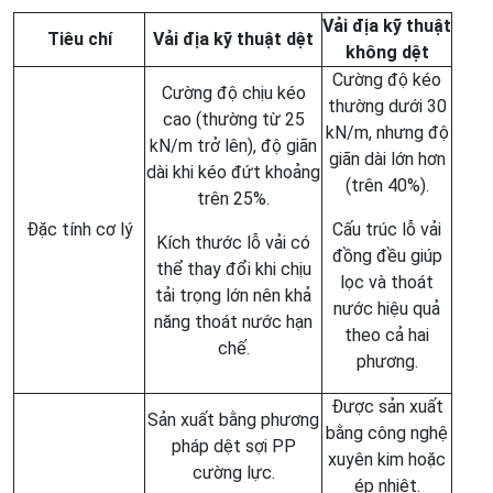
Vải địa kỹ thuật
Tiêu chí
Vải địa kỹ thuật dệt
không dệt
Cường độ kéo
Cường độ chịu kéo
thường dưới 30
cao (thường từ 25
kN/m, nhưng độ
kN/m trở lên), độ giãn
giãn dài lớn hơn
dài khi kéo đứt khoảng
(trên 40%).
trên 25%.
Đặc tính cơ lý
Cấu trúc lỗ vải
Kích thước lỗ vải có
đồng đều giúp
thể thay đổi khi chịu
lọc và thoát
tải trọng lớn nên khả
nước hiệu quả
năng thoát nước hạn
theo cả hai
chế.
phương.
Được sản xuất
Sản xuất bằng phương
bằng công nghệ
pháp dệt sợi PP
xuyên kim hoặc
cường lực.
ép nhiệt.