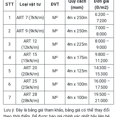
Quy cách
Đơn giá
STT
Loại vật tư
ĐVT
(mxm)
(Đ/m2)
6.200 –
1
ART 7 (7kN/m)
M²
4m x 250m
7.200
7.000 –
2
ART 9 (9kN/m)
M²
4m x 250m
8.000
ART 12
8.000 –
3
M²
4m x 225m
(12kN/m)
9.000
ART 15
9.800 –
4
M²
4m x 175m
(15kN/m)
11.200
ART 20
14.300 –
5
M²
4m x 125m
(20kN/m)
15.300
ART 25
16.000 –
6
M²
4m x 100m
(25kN/m)
17.500
ART 28
19.500 –
7
M²
4m x 100m
(28kN/m)
21.000
Lưu ý: Đây là bảng giá tham khảo, bảng giá có thể thay đổi
theo thời điểm. Để được báo giá chính xác nhất hãy liên hệ