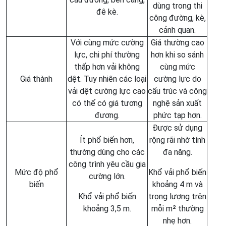
dùng trong thi
đê kè.
công đường, kè,
cảnh quan.
Với cùng mức cường
Giá thường cao
lực, chi phí thường
hơn khi so sánh
thấp hơn vải không
cùng mức
Giá thành
dệt. Tuy nhiên các loại
cường lực do
vải dệt cường lực cao
cấu trúc và công
có thể có giá tương
nghệ sản xuất
đương.
phức tạp hơn.
Được sử dụng
Ít phổ biến hơn,
rộng rãi nhờ tính
thường dùng cho các
đa năng.
công trình yêu cầu gia
Mức độ phổ
Khổ vải phổ biến
cường lớn.
biến
khoảng 4 m và
Khổ vải phổ biến
trọng lượng trên
khoảng 3,5 m.
mỗi m² thường
nhẹ hơn.