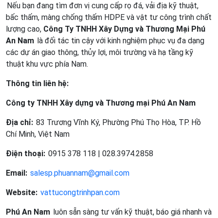
Nếu bạn đang tìm đơn vị cung cấp rọ đá, vải địa kỹ thuật,
bấc thấm, màng chống thấm HDPE và vật tư công trình chất
lượng cao,
Công Ty TNHH Xây Dựng và Thương Mại Phú
An Nam
là đối tác tin cậy với kinh nghiệm phục vụ đa dạng
các dự án giao thông, thủy lợi, môi trường và hạ tầng kỹ
thuật khu vực phía Nam.
Thông tin liên hệ:
Công ty TNHH Xây dựng và Thương mại Phú An Nam
Địa chỉ:
83 Trương Vĩnh Ký, Phường Phú Thọ Hòa, TP. Hồ
Chí Minh, Việt Nam
Điện thoại:
0915 378 118 | 028.3974.2858
Email:
salesp.phuannam@gmail.com
Website:
vattucongtrinhpan.com
Phú An Nam
luôn sẵn sàng tư vấn kỹ thuật, báo giá nhanh và