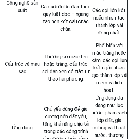
Công nghệ sản
Các sợi được đan theo
xuất
Các sợi liên kết
quy luật dọc – ngang
ngẫu nhiên tạo
tạo nên kết cấu chắc
thành lớp vải
chắn.
đồng nhất.
Phổ biến với
màu trắng hoặc
Thường có màu đen
xám, các sợi liên
Cấu trúc và màu
hoặc trắng, cấu trúc
kết ngẫu nhiên
sắc
sợi đan xen có trật tự
tạo thành lớp vải
theo hai phương.
mềm và linh
hoạt.
Ứng dụng đa
dạng như lọc
Chủ yếu dùng để gia
nước, phân cách
cường nền đất yếu,
lớp đất, gia
tăng khả năng chịu tải
Ứng dụng
cường và thoát
trong các công trình
nước, thường
cầu đường, bến cảng,