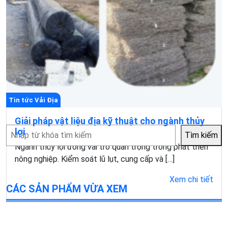
Tin tức Vải Địa
Giải pháp vật liệu địa kỹ thuật cho ngành thủy
Tìm
lợi
Tìm kiếm
kiếm
Ngành thủy lợi đóng vai trò quan trọng trong phát triển
nông nghiệp. Kiểm soát lũ lụt, cung cấp và […]
Xem chi tiết
CÁC SẢN PHẨM VỪA XEM