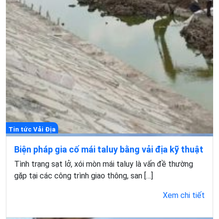
Tin tức Vải Địa
Biện pháp gia cố mái taluy bằng vải địa kỹ thuật
Tình trạng sạt lở, xói mòn mái taluy là vấn đề thường
gặp tại các công trình giao thông, san […]
Xem chi tiết