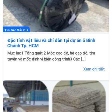
Tin tức Vải Địa
Đặc tính vật liêu và chỉ dẫn tại dự án ở Bình
Chánh Tp. HCM
Mục lục1 Tổng quát 2 Móc cao độ, hệ cao độ, tim
tuyến và mốc định vị biên công trình3 Các […]
Xem chi tiết