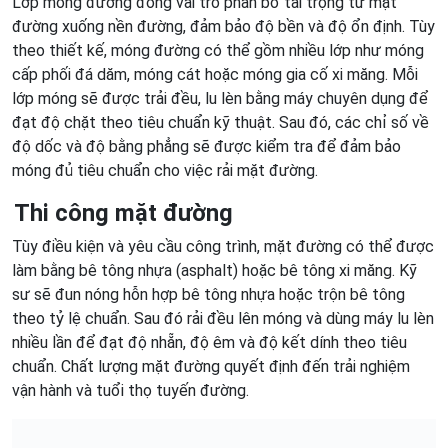
Lớp móng đường đóng vai trò phân bổ tải trọng từ mặt
đường xuống nền đường, đảm bảo độ bền và độ ổn định. Tùy
theo thiết kế, móng đường có thể gồm nhiều lớp như móng
cấp phối đá dăm, móng cát hoặc móng gia cố xi măng. Mỗi
lớp móng sẽ được trải đều, lu lèn bằng máy chuyên dụng để
đạt độ chặt theo tiêu chuẩn kỹ thuật. Sau đó, các chỉ số về
độ dốc và độ bằng phẳng sẽ được kiểm tra để đảm bảo
móng đủ tiêu chuẩn cho việc rải mặt đường.
Thi công mặt đường
Tùy điều kiện và yêu cầu công trình, mặt đường có thể được
làm bằng bê tông nhựa (asphalt) hoặc bê tông xi măng. Kỹ
sư sẽ đun nóng hỗn hợp bê tông nhựa hoặc trộn bê tông
theo tỷ lệ chuẩn. Sau đó rải đều lên móng và dùng máy lu lèn
nhiều lần để đạt độ nhẵn, độ êm và độ kết dính theo tiêu
chuẩn. Chất lượng mặt đường quyết định đến trải nghiệm
vận hành và tuổi thọ tuyến đường.