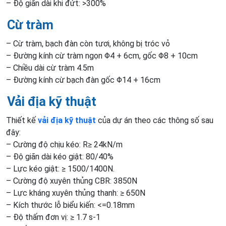
– Độ giãn dài khi đứt: >300%
Cừ tràm
– Cừ tràm, bạch đàn còn tươi, không bị tróc vỏ
– Đường kính cừ tràm ngọn Φ4 + 6cm, gốc Φ8 + 10cm
– Chiều dài cừ tràm 4.5m
– Đường kính cừ bạch đàn gốc Φ14 + 16cm
Vải địa kỹ thuật
Thiết kế
vải địa kỹ thuật
của dự án theo các thông số sau
đây:
– Cường độ chịu kéo: R≥ 24kN/m
– Độ giãn dài kéo giật: 80/40%
– Lực kéo giật: ≥ 1500/1400N.
– Cường độ xuyên thủng CBR: 3850N
– Lực kháng xuyên thủng thanh: ≥ 650N
– Kích thước lỗ biểu kiến: <=0.18mm
– Độ thấm đơn vị: ≥ 1.7 s-1