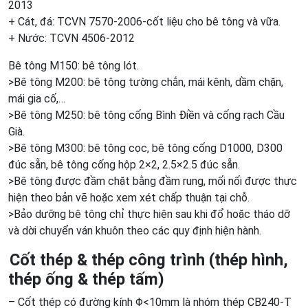
2013
+ Cát, đá: TCVN 7570-2006-cốt liệu cho bê tông và vữa.
+ Nước: TCVN 4506-2012
Bê tông M150: bê tông lót.
>Bê tông M200: bê tông tường chắn, mái kênh, dầm chặn,
mái gia cố,…
>Bê tông M250: bê tông cống Bình Điền và cống rạch Cầu
Già.
>Bê tông M300: bê tông cọc, bê tông cống D1000, D300
đúc sẵn, bê tông cống hộp 2×2, 2.5×2.5 đúc sẵn.
>Bê tông được đầm chặt bằng đầm rung, mối nối được thực
hiện theo bản vẽ hoặc xem xét chấp thuận tại chỗ.
>Bảo dưỡng bê tông chỉ thực hiện sau khi đổ hoặc tháo dỡ
và dời chuyển ván khuôn theo các quy định hiện hành.
Cốt thép & thép công trình (thép hình,
thép ống & thép tấm)
– Cốt thép có đường kính Φ<10mm là nhóm thép CB240-T