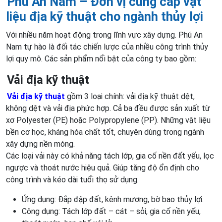
Phú An Nam – Đơn vị cung cấp vật
liệu địa kỹ thuật cho ngành thủy lợi
Với nhiều năm hoạt động trong lĩnh vực xây dựng. Phú An
Nam tự hào là đối tác chiến lược của nhiều công trình thủy
lợi quy mô. Các sản phẩm nổi bật của công ty bao gồm:
Vải địa kỹ thuật
Vải địa kỹ thuật
gồm 3 loại chính: vải địa kỹ thuật dệt,
không dệt và vải địa phức hợp. Cả ba đều được sản xuất từ
xơ Polyester (PE) hoặc Polypropylene (PP). Những vật liệu
bền cơ học, kháng hóa chất tốt, chuyên dùng trong ngành
xây dựng nền móng.
Các loại vải này có khả năng tách lớp, gia cố nền đất yếu, lọc
ngược và thoát nước hiệu quả. Giúp tăng độ ổn định cho
công trình và kéo dài tuổi thọ sử dụng.
Ứng dụng: Đắp đập đất, kênh mương, bờ bao thủy lợi.
Công dụng: Tách lớp đất – cát – sỏi, gia cố nền yếu,