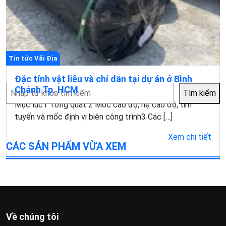
Tin tức Vải Địa
Đặc tính vật liêu và chỉ dẫn tại dự án ở Bình
Tìm
Chánh Tp. HCM
Tìm kiếm
kiếm
Mục lục1 Tổng quát 2 Móc cao độ, hệ cao độ, tim
tuyến và mốc định vị biên công trình3 Các […]
Xem chi tiết
CÁC SẢN PHẨM VỪA XEM
Về chúng tôi