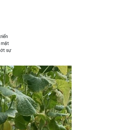
riển
n mặt
bớt sự