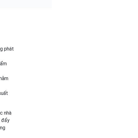
ng phát
ữ ẩm
Nhằm
suất
ác nhà
c đẩy
ông