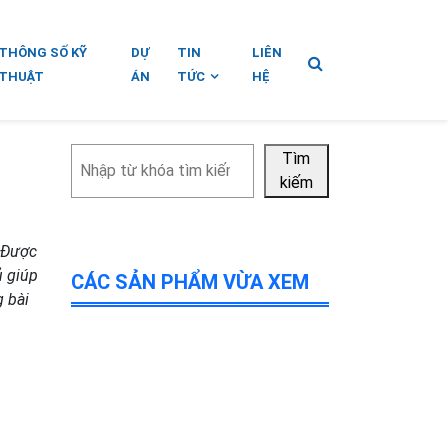
THÔNG SỐ KỸ
DỰ
TIN
LIÊN
THUẬT
ÁN
TỨC
HỆ
Tìm
Tìm
kiếm
kiếm
. Được
ủ giúp
CÁC SẢN PHẨM VỪA XEM
g bài