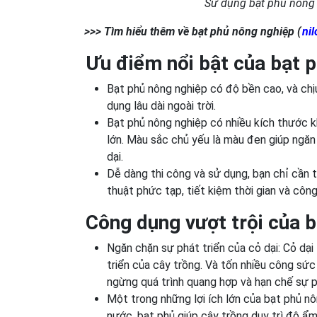
Sử dụng bạt phủ nông 
>>> Tìm hiểu thêm về
bạt phủ nông nghiệp (
nil
Ưu điểm nổi bật của bạt 
Bạt phủ nông nghiệp có độ bền cao, và chịu
dụng lâu dài ngoài trời.
Bạt phủ nông nghiệp có nhiều kích thước k
lớn. Màu sắc chủ yếu là màu đen giúp ngăn
dại.
Dễ dàng thi công và sử dụng, bạn chỉ cần t
thuật phức tạp, tiết kiệm thời gian và côn
Công dụng vượt trội của 
Ngăn chặn sự phát triển của cỏ dại: Cỏ dại
triển của cây trồng. Và tốn nhiều công sứ
ngừng quá trình quang hợp và hạn chế sự ph
Một trong những lợi ích lớn của bạt phủ n
nước, bạt phủ giúp cây trồng duy trì độ ẩm