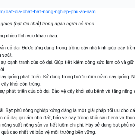
om/bat-dia-chat-bat-nong-nghiep-phu-an-nam
ghiệp (bạt địa chất) trong ngăn ngừa cỏ mọc
g nhiều lĩnh vực khác nhau:
cản cỏ dại. Được ứng dụng trong trồng cây nhà kính giúp cây trồ
 soát.
 sự cạnh tranh của cỏ dại. Giúp tiết kiệm công sức làm cỏ và gi
ời
o cây giống phát triển. Sử dụng trong bước ươm mầm cây giống. 
 cây khỏi côn trùng.
 sự phát triển của cỏ dại. Bảo vệ cây khỏi sâu bệnh và tăng năng 
ãi. Bạt phủ nông nghiệp xứng đáng là một giải pháp tối ưu cho c
n cỏ dại, giữ ẩm cho đất, bảo vệ cây trồng khỏi sâu bệnh và thú
g năng suất nông sản và tiết kiệm chi phí. Hãy sử dụng bạt phủ n
u quả cao nhất và bảo vệ môi trường bền vững.