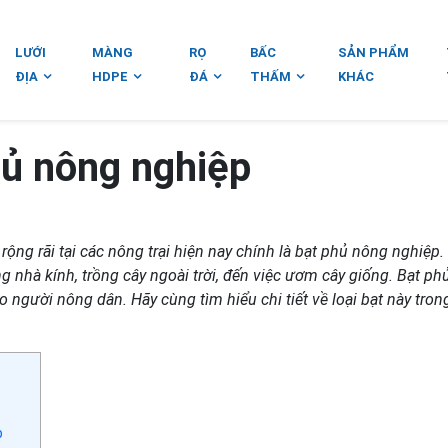
LƯỚI
MÀNG
RỌ
BẤC
SẢN PHẨM
ĐỊA
HDPE
ĐÁ
THẤM
KHÁC
hủ nông nghiệp
ng rãi tại các nông trại hiện nay chính là bạt phủ nông nghiệp
g nhà kính, trồng cây ngoài trời, đến việc ươm cây giống. Bạt ph
cho người nông dân. Hãy cùng tìm hiểu chi tiết về loại bạt này tron
p