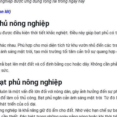
nghiệp được ứng dụng rộng rãi trong ngày nay
on lót
)
phủ nông nghiệp
 được điều kiện thời tiết khắc nghiệt. Điều này giúp bạt phủ có 
hác nhau. Phù hợp cho mọi diện tích từ khu vườn nhỏ đến các tra
 ánh sáng mặt trời, tạo môi trường tối tăm cản trở sự quang hợp
rải bạt lên mặt đất và cố định bằng cọc hoặc dây. Không cần phả
g sức.
bạt phủ nông nghiệp
 luôn là một vấn đề lớn đối với nông dân, gây ảnh hưởng đến sự p
c để làm cỏ thủ công. Bạt phủ ngăn cản ánh sáng mặt trời. Từ đó 
át triển của cỏ dại.
ông nghiệp là khả năng giữ độ ẩm cho đất. Nhờ việc hạn chế sự ba
 cần thiết. Đặc biệt trong những ngày nắng nóng hoặc khi thời ti