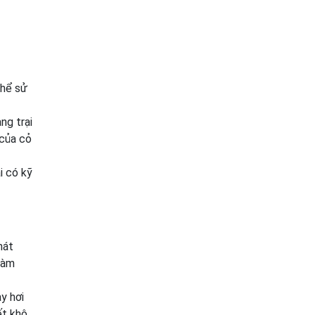
thể sử
ng trại
 của cỏ
i có kỹ
hát
làm
y hơi
ết khô