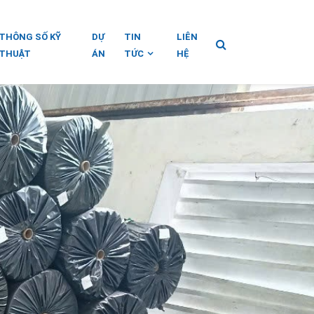
THÔNG SỐ KỸ
DỰ
TIN
LIÊN
THUẬT
ÁN
TỨC
HỆ
T PP 35
VẢI ĐỊA KỸ THUẬT DỆT PP 40
i địa kỹ thuật
Đặc tính kỹ thuật cơ bản của vải địa kỹ thuật
 chung Vải […]
dệt PP 40 (bạt địa chất) Đặc trưng chung […]