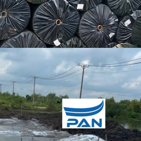
A KỸ THUẬT DỆT PP 60
VẢI ĐỊA KỸ THUẬT DỆT
i địa kỹ thuật dệt PP 60 (bạt địa
Đặc tính kỹ thuật cơ bản của vả
 địa kỹ thuật dệt PP 60 […]
Tính chất chung – Vải địa kỹ 