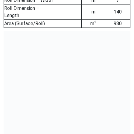
Roll Dimension – Width
m
7
Roll Dimension –
m
140
Length
2
Area (Surface/Roll)
m
980