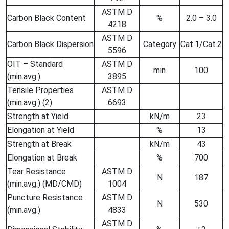
ASTM D
Carbon Black Content
%
2.0 – 3.0
4218
ASTM D
Carbon Black Dispersion
Category
Cat.1/Cat.2
5596
OIT – Standard
ASTM D
min
100
(min.avg.)
3895
Tensile Properties
ASTM D
(min.avg.) (2)
6693
Strength at Yield
kN/m
23
Elongation at Yield
%
13
Strength at Break
kN/m
43
Elongation at Break
%
700
Tear Resistance
ASTM D
N
187
(min.avg.) (MD/CMD)
1004
Puncture Resistance
ASTM D
N
530
(min.avg.)
4833
ASTM D