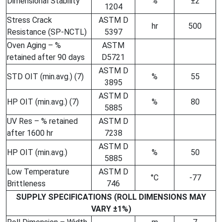
Dimensional Stability
%
±2
1204
Stress Crack
ASTM D
hr
500
Resistance (SP-NCTL)
5397
Oven Aging – %
ASTM
retained after 90 days
D5721
ASTM D
STD OIT (min.avg.) (7)
%
55
3895
ASTM D
HP OIT (min.avg.) (7)
%
80
5885
UV Res – % retained
ASTM D
after 1600 hr
7238
ASTM D
HP OIT (min.avg.)
%
50
5885
Low Temperature
ASTM D
°C
-77
Brittleness
746
SUPPLY SPECIFICATIONS (ROLL DIMENSIONS MAY
VARY ±1%)