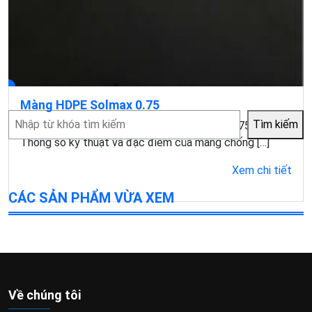
Màng HDPE Solmax 0.75
Tìm
Tìm kiếm
Mục lục1 Màng chống thấm HDPE Solmax 0.75 là gì?2
kiếm
Thông số kỹ thuật và đặc điểm của màng chống […]
Xem chi tiết
CÁC SẢN PHẨM VỪA XEM
Về chúng tôi