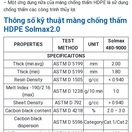
– Một ứng dụng nữa của màng chống thấm HDPE là sử dụng
chống thấm các công trình thủy lợi.
Thông số kỹ thuật màng chống thấm
HDPE Solmax2.0
TEST
Solmax
PROPERTIES
UNIT
METHOD
480-9000
SPECIFICAITONS
Thick (min.avg)
ASTM D 5199
mm
2.00
Thick (min)
ASTM D 5199
mm
1.80
Resin Density
ASTM D 1505
g/cc
< 0.940
Melt Index -190/2.16
ASTM D 1238
g/10 min
1.0
(max)
Sheet Density
ASTM D 792
g/cc
> 0.940
Cacbon black content
ASTM D 4218
%
2.0 – 3.0
Cacbon black
ASTM D 5596
Category
Cat.1/Cat.2
dispersion