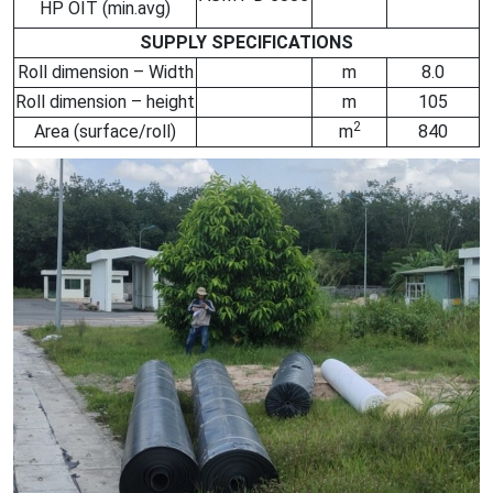
HP OIT (min.avg)
SUPPLY SPECIFICATIONS
Roll dimension – Width
m
8.0
Roll dimension – height
m
105
2
Area (surface/roll)
m
840