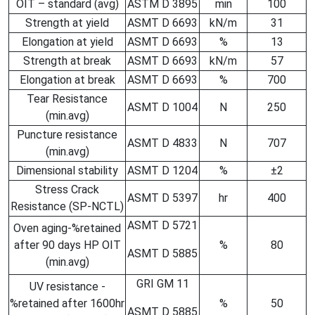
OIT – standard (avg)
ASTM D 3895
min
100
Strength at yield
ASMT D 6693
kN/m
31
Elongation at yield
ASMT D 6693
%
13
Strength at break
ASMT D 6693
kN/m
57
Elongation at break
ASMT D 6693
%
700
Tear Resistance
ASMT D 1004
N
250
(min.avg)
Puncture resistance
ASMT D 4833
N
707
(min.avg)
Dimensional stability
ASMT D 1204
%
±2
Stress Crack
ASMT D 5397
hr
400
Resistance (SP-NCTL)
ASMT D 5721
Oven aging-%retained
after 90 days HP OIT
%
80
ASMT D 5885
(min.avg)
GRI GM 11
UV resistance -
%retained after 1600hr
%
50
ASMT D 5885