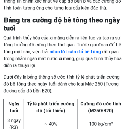
thông tin chính xác nhất về cấp độ bền B và các cường độ
tính toán tương ứng cho từng loại cấu kiện đặc thù.
Bảng tra cường độ bê tông theo ngày
tuổi
Quá trình thủy hóa của xi măng diễn ra liên tục và tạo ra sự
tăng trưởng độ cứng theo thời gian. Trước giai đoạn đổ bê
tông mặt sàn, việc trải
nilon lót sàn đổ bê tông
rất quan
trọng nhằm ngăn mất nước xi măng, giúp quá trình thủy hóa
diễn ra thuận lợi.
Dưới đây là bảng thông số ước tính tỷ lệ phát triển cường
độ bê tông theo ngày tuổi dành cho loại Mác 250 (Tương
đương cấp độ bền B20):
Ngày
Tỷ lệ phát triển cường
Cường độ ước tính
tuổi
độ (tối thiểu)
(M250/B20)
3 ngày
~ 40%
100 kg/cm²
(R3)