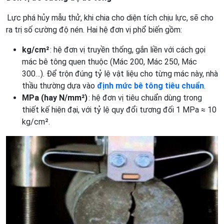
Lực phá hủy mẫu thử, khi chia cho diện tích chịu lực, sẽ cho
ra trị số cường độ nén. Hai hệ đơn vị phổ biến gồm:
kg/cm²
: hệ đơn vị truyền thống, gắn liền với cách gọi
mác bê tông quen thuộc (Mác 200, Mác 250, Mác
300…). Để trộn đúng tỷ lệ vật liệu cho từng mác này, nhà
thầu thường dựa vào
định mức bê tông tiêu chuẩn
.
MPa (hay N/mm²)
: hệ đơn vị tiêu chuẩn dùng trong
thiết kế hiện đại, với tỷ lệ quy đổi tương đối 1 MPa ≈ 10
kg/cm².