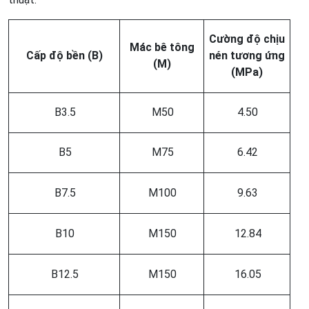
Cường độ chịu
Mác bê tông
Cấp độ bền (B)
nén tương ứng
(M)
(MPa)
B3.5
M50
4.50
B5
M75
6.42
B7.5
M100
9.63
B10
M150
12.84
B12.5
M150
16.05