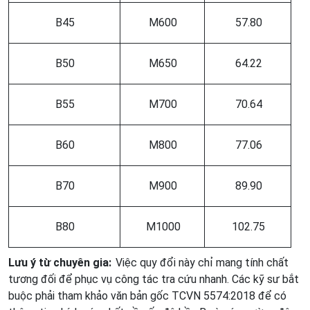
B45
M600
57.80
B50
M650
64.22
B55
M700
70.64
B60
M800
77.06
B70
M900
89.90
B80
M1000
102.75
Lưu ý từ chuyên gia:
Việc quy đổi này chỉ mang tính chất
tương đối để phục vụ công tác tra cứu nhanh. Các kỹ sư bắt
buộc phải tham khảo văn bản gốc TCVN 5574:2018 để có