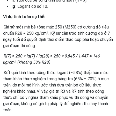
n
: Tuổi của bê tông tính bằng ngày (n > 3).
lg
: Logarit cơ số 10.
Ví dụ tính toán cụ thể:
Giả sử một mẻ bê tông mác 250 (M250) có cường độ tiêu
chuẩn R28 = 250 kg/cm². Kỹ sư cần ước tính cường độ ở 7
ngày tuổi để quyết định thời điểm tháo cốp pha hoặc chuyển
giai đoạn thi công:
R(7) = 250 × lg(7) / lg(28) = 250 × 0,845 / 1,447 ≈ 146
kg/cm² (khoảng 58% R28)
Kết quả tính theo công thức logarit (~58%) thấp hơn mức
tham khảo thực nghiệm trong bảng tra (65% – 70%) ở mục
trên, do mỗi mô hình ước tính dựa trên bộ dữ liệu thực
nghiệm khác nhau. Vì vậy, giá trị R3 và R7 tính theo công
thức chỉ có ý nghĩa tham khảo phục vụ thi công và chuyển
giai đoạn, không có giá trị pháp lý để nghiệm thu hay thanh
toán.