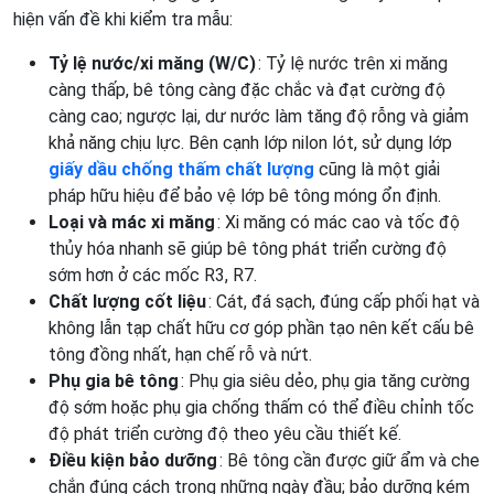
hiện vấn đề khi kiểm tra mẫu:
Tỷ lệ nước/xi măng (W/C)
: Tỷ lệ nước trên xi măng
càng thấp, bê tông càng đặc chắc và đạt cường độ
càng cao; ngược lại, dư nước làm tăng độ rỗng và giảm
khả năng chịu lực. Bên cạnh lớp nilon lót, sử dụng lớp
giấy dầu chống thấm chất lượng
cũng là một giải
pháp hữu hiệu để bảo vệ lớp bê tông móng ổn định.
Loại và mác xi măng
: Xi măng có mác cao và tốc độ
thủy hóa nhanh sẽ giúp bê tông phát triển cường độ
sớm hơn ở các mốc R3, R7.
Chất lượng cốt liệu
: Cát, đá sạch, đúng cấp phối hạt và
không lẫn tạp chất hữu cơ góp phần tạo nên kết cấu bê
tông đồng nhất, hạn chế rỗ và nứt.
Phụ gia bê tông
: Phụ gia siêu dẻo, phụ gia tăng cường
độ sớm hoặc phụ gia chống thấm có thể điều chỉnh tốc
độ phát triển cường độ theo yêu cầu thiết kế.
Điều kiện bảo dưỡng
: Bê tông cần được giữ ẩm và che
chắn đúng cách trong những ngày đầu; bảo dưỡng kém