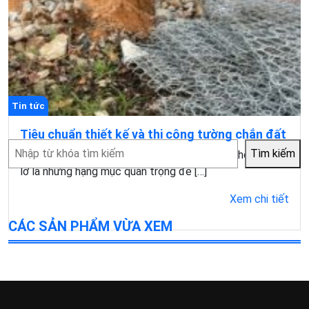
Tin tức
Tiêu chuẩn thiết kế và thi công tường chắn đất
Tìm
Tìm kiếm
Trong xây dựng, xử lý chênh lệch cao độ và chống sạt
kiếm
lở là những hạng mục quan trọng để […]
Xem chi tiết
CÁC SẢN PHẨM VỪA XEM