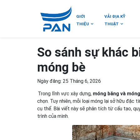
GIỚI
VẢI ĐỊA KỸ
THIỆU
THUẬT
So sánh sự khác b
móng bè
Ngày đăng: 25 Tháng 6, 2026
Trong lĩnh vực xây dựng,
móng băng và móng
chọn. Tuy nhiên, mỗi loại móng lại sở hữu đặc tí
cụ thể. Bài viết này sẽ phân tích từ cấu tạo, q
trình của mình.