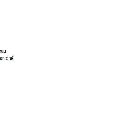
hau.
ạn chế