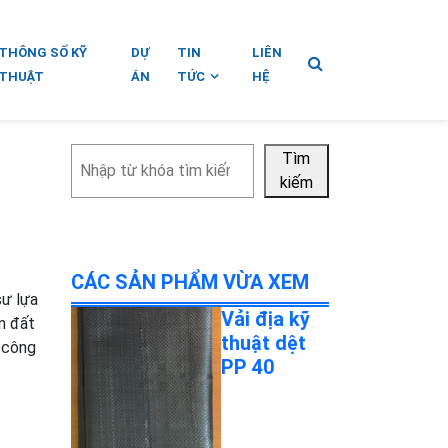
THÔNG SỐ KỸ
DỰ
TIN
LIÊN
THUẬT
ÁN
TỨC
HỆ
Tìm
Tìm
kiếm
kiếm
CÁC SẢN PHẨM VỪA XEM
sư lựa
Vải địa kỹ
ền đất
thuật dệt
o công
PP 40