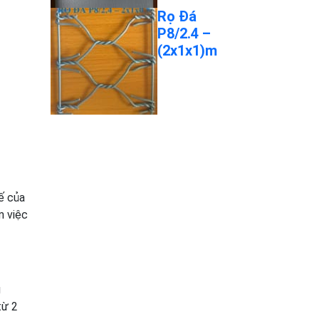
Rọ Đá
P8/2.4 –
(2x1x1)m
tế của
m việc
g
từ 2