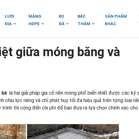
LƯỚI
MÀNG
RỌ
BẤC
SẢN PHẨM
ĐỊA
HDPE
ĐÁ
THẤM
KHÁC
iệt giữa móng băng và
 bè
là hai giải pháp gia cố nền móng phổ biến nhất được các kỹ 
nh chịu lực riêng và chỉ phát huy tối đa hiệu quả trên từng loại n
uy trình thi công đến chi phí để bạn đưa ra lựa chọn chính xác ch