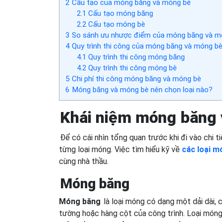
2
Cấu tạo của móng băng và móng bè
2.1
Cấu tạo móng băng
2.2
Cấu tạo móng bè
3
So sánh ưu nhược điểm của móng băng và m
4
Quy trình thi công của móng băng và móng b
4.1
Quy trình thi công móng băng
4.2
Quy trình thi công móng bè
5
Chi phí thi công móng băng và móng bè
6
Móng băng và móng bè nên chọn loại nào?
Khái niệm móng băng
Để có cái nhìn tổng quan trước khi đi vào chi t
từng loại móng. Việc tìm hiểu kỹ về
các loại m
cùng nhà thầu.
Móng băng
Móng băng
là loại móng có dạng một dải dài,
tường hoặc hàng cột của công trình. Loại móng