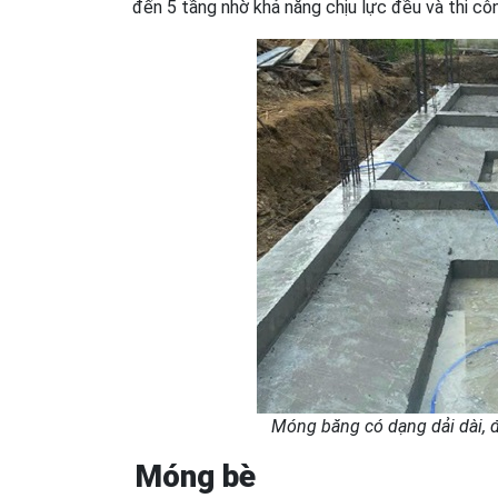
đến 5 tầng nhờ khả năng chịu lực đều và thi cô
Móng băng có dạng dải dài, đ
Móng bè