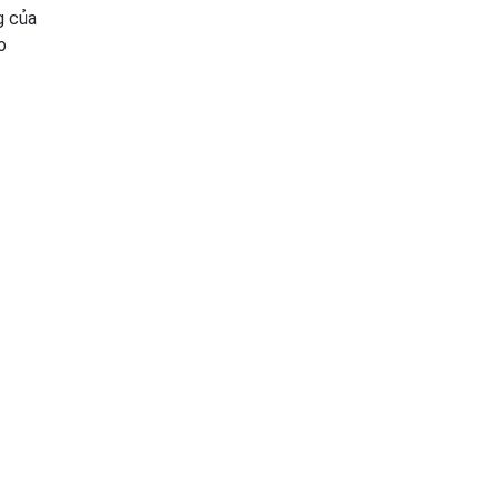
g của
o