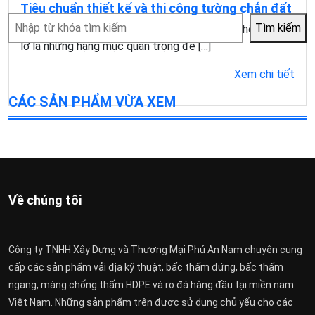
Tiêu chuẩn thiết kế và thi công tường chắn đất
Tìm
Tìm kiếm
Trong xây dựng, xử lý chênh lệch cao độ và chống sạt
kiếm
lở là những hạng mục quan trọng để […]
Xem chi tiết
CÁC SẢN PHẨM VỪA XEM
Về chúng tôi
Công ty TNHH Xây Dựng và Thương Mại Phú An Nam chuyên cung
cấp các sản phẩm vải địa kỹ thuật, bấc thấm đứng, bấc thấm
ngang, màng chống thấm HDPE và rọ đá hàng đầu tại miền nam
Việt Nam. Những sản phẩm trên được sử dụng chủ yếu cho các