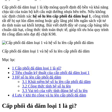
Cấp phối đá dăm loại 1 là lớp móng quyết định độ bền và khả năng
chịu tải của toàn bộ kết cấu mặt đường nhựa bên trên. Nếu không
xác định chính xác
hệ số lu lèn cấp phối đá dăm loại 1
, công trình
rất dễ bị sụt lún dầm móng hoặc gây lãng phí lớn ngân sách vật tư
do tính toán sai khối lượng. Bài viết dưới đây sẽ cung cấp bảng tiêu
chuẩn dải hạt, công thức tính toán thực tế, giúp tối ưu hóa quy trình
thi công đầm nén đạt độ chặt K98.
Cấp phối đá dăm loại 1 và hệ số lu lèn cấp phối đá dăm
Mục lục
1
Cấp phối đá dăm loại 1 là gì?
2
Tiêu chuẩn kỹ thuật của cấp phối đá dăm loại 1
3
Hệ số lu lèn cấp phối đá dăm
3.1
Khái niệm hệ số lu lèn cấp phối đá dăm
3.2
Công thức tính hệ số lu lèn
3.3
Vai trò của việc tính đúng hệ số lu lèn
4
Lưu ý khi thi công và lu lèn cấp phối đá dăm
Cấp phối đá dăm loại 1 là gì?