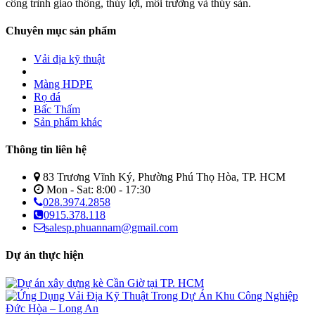
công trình giao thông, thủy lợi, môi trường và thủy sản.
Chuyên mục sản phẩm
Vải địa kỹ thuật
Màng HDPE
Rọ đá
Bấc Thấm
Sản phẩm khác
Thông tin liên hệ
83 Trương Vĩnh Ký, Phường Phú Thọ Hòa, TP. HCM
Mon - Sat: 8:00 - 17:30
028.3974.2858
0915.378.118
salesp.phuannam@gmail.com
Dự án thực hiện