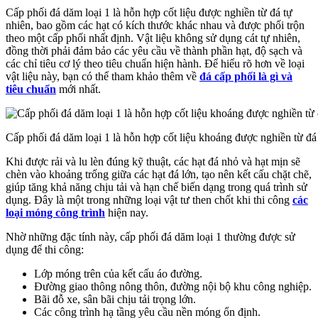
Cấp phối đá dăm loại 1 là hỗn hợp cốt liệu được nghiền từ đá tự
nhiên, bao gồm các hạt có kích thước khác nhau và được phối trộn
theo một cấp phối nhất định. Vật liệu không sử dụng cát tự nhiên,
đồng thời phải đảm bảo các yêu cầu về thành phần hạt, độ sạch và
các chỉ tiêu cơ lý theo tiêu chuẩn hiện hành. Để hiểu rõ hơn về loại
vật liệu này, bạn có thể tham khảo thêm về
đá cấp phối là gì và
tiêu chuẩn
mới nhất.
Cấp phối đá dăm loại 1 là hỗn hợp cốt liệu khoáng được nghiền từ đ
Khi được rải và lu lèn đúng kỹ thuật, các hạt đá nhỏ và hạt mịn sẽ
chèn vào khoảng trống giữa các hạt đá lớn, tạo nên kết cấu chặt chẽ,
giúp tăng khả năng chịu tải và hạn chế biến dạng trong quá trình sử
dụng. Đây là một trong những loại vật tư then chốt khi thi công
các
loại móng công trình
hiện nay.
Nhờ những đặc tính này, cấp phối đá dăm loại 1 thường được sử
dụng để thi công:
Lớp móng trên của kết cấu áo đường.
Đường giao thông nông thôn, đường nội bộ khu công nghiệp.
Bãi đỗ xe, sân bãi chịu tải trọng lớn.
Các công trình hạ tầng yêu cầu nền móng ổn định.