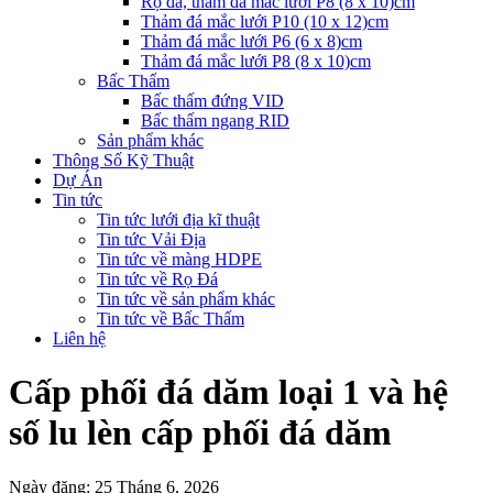
Rọ đá, thảm đá mắc lưới P8 (8 x 10)cm
Thảm đá mắc lưới P10 (10 x 12)cm
Thảm đá mắc lưới P6 (6 x 8)cm
Thảm đá mắc lưới P8 (8 x 10)cm
Bấc Thấm
Bấc thấm đứng VID
Bấc thấm ngang RID
Sản phẩm khác
Thông Số Kỹ Thuật
Dự Án
Tin tức
Tin tức lưới địa kĩ thuật
Tin tức Vải Địa
Tin tức về màng HDPE
Tin tức về Rọ Đá
Tin tức về sản phẩm khác
Tin tức về Bấc Thấm
Liên hệ
Cấp phối đá dăm loại 1 và hệ
số lu lèn cấp phối đá dăm
Ngày đăng: 25 Tháng 6, 2026