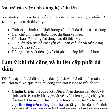
Vai trò của việc tính đúng hệ số lu lèn
Xác định chính xác lu lèn cấp phối đá dăm loại 1 mang lại nhiều lợi
ích trong quá trình thi công:
Tính toán chính xác khối lượng cấp phối đá dăm cần sử dụng.
Hạn chế tình trạng thiếu hoặc dư thừa vật liệu.
Đảm bảo lớp móng đạt đúng cao độ thiết kế.
Giúp lớp nền đạt độ chặt yêu cầu, hạn chế lún và biến dạng
khi đưa vào sử dụng.
Hỗ trợ kiểm soát tiến độ và chi phí thi công hiệu quả hơn.
Lưu ý khi thi công và lu lèn cấp phối đá
dăm
Để lớp cấp phối đá dăm loại 1 đạt độ chặt và khả năng chịu tải theo
yêu cầu thiết kế, quá trình thi công cần chú ý một số vấn đề sau:
Chuẩn bị nền thi công kỹ lưỡng:
Nền đường cần được vệ
sinh sạch sẽ, xử lý khu vực đất yếu và lu lèn đạt độ chặt yêu
cầu trước khi rải đá. Đây cũng là bước cốt lõi tương tự như
việc
thi công nền móng tòa nhà
cao tầng nhằm đảm bảo tính
chịu lực dài hạn. Trong một số trường hợp, có thể sử dụng vải