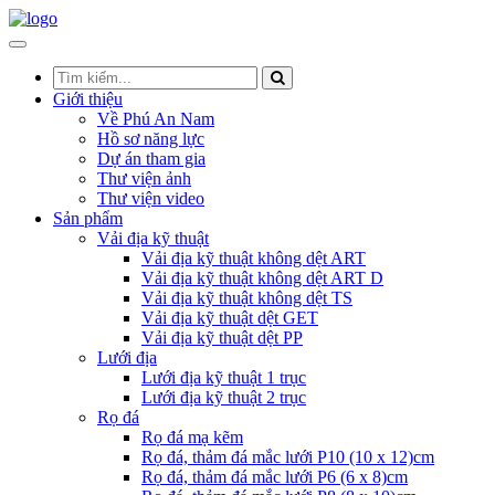
Giới thiệu
Về Phú An Nam
Hồ sơ năng lực
Dự án tham gia
Thư viện ảnh
Thư viện video
Sản phẩm
Vải địa kỹ thuật
Vải địa kỹ thuật không dệt ART
Vải địa kỹ thuật không dệt ART D
Vải địa kỹ thuật không dệt TS
Vải địa kỹ thuật dệt GET
Vải địa kỹ thuật dệt PP
Lưới địa
Lưới địa kỹ thuật 1 trục
Lưới địa kỹ thuật 2 trục
Rọ đá
Rọ đá mạ kẽm
Rọ đá, thảm đá mắc lưới P10 (10 x 12)cm
Rọ đá, thảm đá mắc lưới P6 (6 x 8)cm