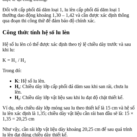
Đối với cấp phối đá dăm loại 1, lu lèn cấp phối đá dăm loại 1
thường dao động khoảng 1,30 – 1,42 và cần được xác định thông
qua đoạn thi công thử để đảm bảo độ chính xác.
Công thức tính hệ số lu lèn
Hệ số lu lèn có thể được xác định theo tỷ lệ chiều dày trước và sau
khi lu:
K = H₁ / H₂
Trong đó:
K
: Hệ số lu lèn.
H₁
: Chiều dày lớp cấp phối đá dăm sau khi san rải, chưa lu
lèn.
H₂
: Chiều dày lớp vật liệu sau khi lu đạt độ chặt thiết kế.
Ví dụ, nếu chiều dày lớp móng sau lu theo thiết kế là 15 cm và hệ số
lu lèn xác định là 1,35; chiều dày vật liệu cần rải ban đầu sẽ là: 15 ×
1,35 = 20,25 cm
Như vậy, cần rải lớp vật liệu dày khoảng 20,25 cm để sau quá trình
lu lèn đạt đúng chiều dày thiết kế.