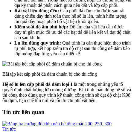
địa kỹ thuật để phân cách giữa nền đất và lớp cấp phối.
Rải vật liệu đồng đều:
Cấp phối đá dăm cần được san rải
đúng chiều dày tính toán theo hệ số lu lèn, tránh hiện tượng
rải quá dày hoặc phân bố vật liệu không đều.
Kiểm soát độ ẩm phù hợp:
Độ ẩm của vật liệu cần được
duy trì gần mức tối ưu để các hạt đá dễ liên kết và đạt độ chặt
cao sau khi lu.
Lu lèn đúng quy trình:
Quá trình lu cần thực hiện theo trình
tự phù hợp, kết hợp kiểm tra độ chặt sau thi công để đảm bảo
lớp móng đáp ứng yêu cầu thiết kế.
Bãi tập kết cấp phối đá dăm chuẩn bị cho thi công
Hệ số lu lèn cấp phối đá dăm loại 1
là một trong những yếu tố
quyết định chất lượng lớp móng đường. Khi tính toán đúng hệ số và
thi công theo đúng quy trình kỹ thuật, công trình sẽ đạt độ chặt K98
ổn định, hạn chế lún nứt và tối ưu chi phí vật liệu.
Tin tức liên quan
Tin tức