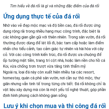
Tìm hiểu về đá rối là gì và những đặc điểm của đá rối
Ứng dụng thực tế của đá rối
Nhờ vào vẻ đẹp mộc mạc và độ bền cao, đá rối được ứng
dụng rộng rãi trong nhiều hạng mục công trình, đặc biệt là
các không gian gần gũi với thiên nhiên. Trong sân vườn, đá rối
thường được dùng để lát lối đi, bậc tam cấp hoặc làm điểm
nhấn cho tiểu cảnh, tạo cảm giác tự nhiên và hài hòa với cây
cỏ. Với các công trình kiến trúc, đá rối được ưa chuộng để
ốp tường mặt tiền, trang trí cột nhà, hoặc làm nền cho hồ cá
Koi, vừa chống trơn trượt vừa tăng tính thẩm mỹ.
Ngoài ra, loại đá này còn xuất hiện nhiều tại các resort,
homestay, quán cà phê sân vườn, nơi cần sự thô mộc, thư
giãn nhưng vẫn tinh tế trong từng chi tiết. Đá rối không chỉ là
vật liệu xây dựng mà còn là một yếu tố nghệ thuật, góp phần
định hình phong cách không gian sống.
Lưu ý khi chọn mua và thi công đá rối