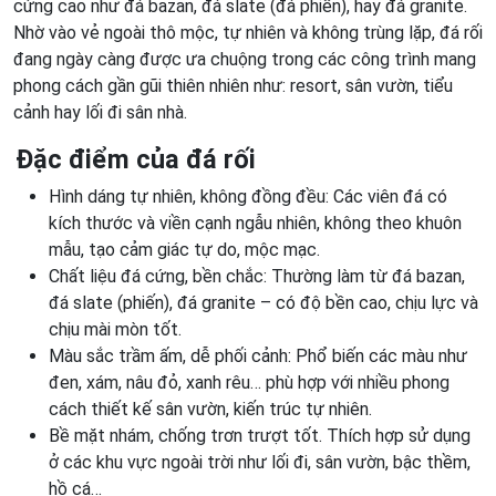
cứng cao như đá bazan, đá slate (đá phiến), hay đá granite.
Nhờ vào vẻ ngoài thô mộc, tự nhiên và không trùng lặp, đá rối
đang ngày càng được ưa chuộng trong các công trình mang
phong cách gần gũi thiên nhiên như: resort, sân vườn, tiểu
cảnh hay lối đi sân nhà.
Đặc điểm của đá rối
Hình dáng tự nhiên, không đồng đều: Các viên đá có
kích thước và viền cạnh ngẫu nhiên, không theo khuôn
mẫu, tạo cảm giác tự do, mộc mạc.
Chất liệu đá cứng, bền chắc: Thường làm từ đá bazan,
đá slate (phiến), đá granite – có độ bền cao, chịu lực và
chịu mài mòn tốt.
Màu sắc trầm ấm, dễ phối cảnh: Phổ biến các màu như
đen, xám, nâu đỏ, xanh rêu… phù hợp với nhiều phong
cách thiết kế sân vườn, kiến trúc tự nhiên.
Bề mặt nhám, chống trơn trượt tốt. Thích hợp sử dụng
ở các khu vực ngoài trời như lối đi, sân vườn, bậc thềm,
hồ cá…