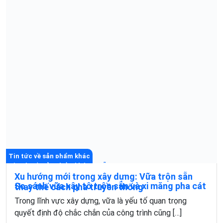
Tin tức về sản phẩm khác
Tin tức về sản phẩm khác
Xu hướng mới trong xây dựng: Vữa trộn sẵn
So sánh vữa xây tô trộn sẵn và xi măng pha cát
thay thế cách pha truyền thống
Trong lĩnh vực xây dựng, vữa là yếu tố quan trọng
Vữa trộn sẵn thay thế cách pha truyền thống đang trở
quyết định độ chắc chắn của công trình cũng […]
thành xu hướng tất yếu trong ngành xây dựng […]