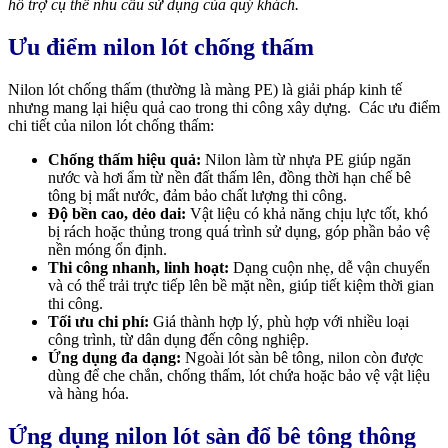
hỗ trợ cụ thể nhu cầu sử dụng của quý khách.
Ưu điểm nilon lót chống thấm
Nilon lót chống thấm (thường là màng PE) là giải pháp kinh tế
nhưng mang lại hiệu quả cao trong thi công xây dựng. Các ưu điểm
chi tiết của nilon lót chống thấm:
Chống thấm hiệu quả:
Nilon làm từ nhựa PE giúp ngăn
nước và hơi ẩm từ nền đất thấm lên, đồng thời hạn chế bê
tông bị mất nước, đảm bảo chất lượng thi công.
Độ bền cao, dẻo dai:
Vật liệu có khả năng chịu lực tốt, khó
bị rách hoặc thủng trong quá trình sử dụng, góp phần bảo vệ
nền móng ổn định.
Thi công nhanh, linh hoạt:
Dạng cuộn nhẹ, dễ vận chuyển
và có thể trải trực tiếp lên bề mặt nền, giúp tiết kiệm thời gian
thi công.
Tối ưu chi phí:
Giá thành hợp lý, phù hợp với nhiều loại
công trình, từ dân dụng đến công nghiệp.
Ứng dụng đa dạng:
Ngoài lót sàn bê tông, nilon còn được
dùng để che chắn, chống thấm, lót chứa hoặc bảo vệ vật liệu
và hàng hóa.
Ứng dụng nilon lót sàn đổ bê tông thông