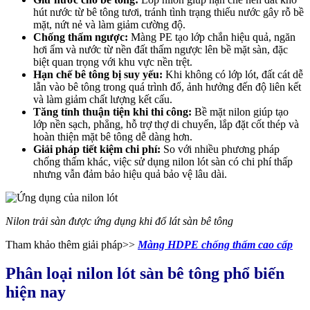
hút nước từ bê tông tươi, tránh tình trạng thiếu nước gây rỗ bề
mặt, nứt nẻ và làm giảm cường độ.
Chống thấm ngược:
Màng PE tạo lớp chắn hiệu quả, ngăn
hơi ẩm và nước từ nền đất thấm ngược lên bề mặt sàn, đặc
biệt quan trọng với khu vực nền trệt.
Hạn chế bê tông bị suy yếu:
Khi không có lớp lót, đất cát dễ
lẫn vào bê tông trong quá trình đổ, ảnh hưởng đến độ liên kết
và làm giảm chất lượng kết cấu.
Tăng tính thuận tiện khi thi công:
Bề mặt nilon giúp tạo
lớp nền sạch, phẳng, hỗ trợ thợ di chuyển, lắp đặt cốt thép và
hoàn thiện mặt bê tông dễ dàng hơn.
Giải pháp tiết kiệm chi phí:
So với nhiều phương pháp
chống thấm khác, việc sử dụng nilon lót sàn có chi phí thấp
nhưng vẫn đảm bảo hiệu quả bảo vệ lâu dài.
Nilon trải sàn được ứng dụng khi đổ lát sàn bê tông
Tham khảo thêm giải pháp>>
Màng HDPE chống thấm cao cấp
Phân loại nilon lót sàn bê tông phổ biến
hiện nay