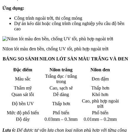
Ứng dụng:
Công trình ngoài trời, thi công móng
Dự án kéo dài hoặc công trình công nghiệp yêu cầu độ bền
cao
Nilon lót màu đen bền, chống UV tốt, phù hợp ngoài trời
BẢNG SO SÁNH NILON LÓT SÀN MÀU TRẮNG VÀ ĐEN
Đặc điểm
Nilon trắng
Nilon đen
Trắng đục / trắng
Màu sắc
Đen đậm
trong
Thẩm mỹ
Cao, sạch sẽ
Thấp hơn
Quan sát lỗi
Dễ dàng
Khó hơn
Cao, phù hợp ngoài
Độ bền UV
Thấp hơn
trời
Mức độ phổ biến
Phổ biến
Phổ biến
Độ dày
0.03mm – 0.3mm
0.01mm – 0.2mm
Lưu ý:
Để được tư vấn lựa chọn loại nilon phù hợp với từng công