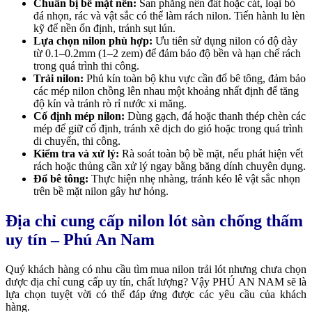
Chuẩn bị bề mặt nền:
San phẳng nền đất hoặc cát, loại bỏ
đá nhọn, rác và vật sắc có thể làm rách nilon. Tiến hành lu lèn
kỹ để nền ổn định, tránh sụt lún.
Lựa chọn nilon phù hợp:
Ưu tiên sử dụng nilon có độ dày
từ 0.1–0.2mm (1–2 zem) để đảm bảo độ bền và hạn chế rách
trong quá trình thi công.
Trải nilon:
Phủ kín toàn bộ khu vực cần đổ bê tông, đảm bảo
các mép nilon chồng lên nhau một khoảng nhất định để tăng
độ kín và tránh rò rỉ nước xi măng.
Cố định mép nilon:
Dùng gạch, đá hoặc thanh thép chèn các
mép để giữ cố định, tránh xê dịch do gió hoặc trong quá trình
di chuyển, thi công.
Kiểm tra và xử lý:
Rà soát toàn bộ bề mặt, nếu phát hiện vết
rách hoặc thủng cần xử lý ngay bằng băng dính chuyên dụng.
Đổ bê tông:
Thực hiện nhẹ nhàng, tránh kéo lê vật sắc nhọn
trên bề mặt nilon gây hư hỏng.
Địa chỉ cung cấp nilon lót sàn chống thấm
uy tín – Phú An Nam
Quý khách hàng có nhu cầu tìm mua nilon trải lót nhưng chưa chọn
được địa chỉ cung cấp uy tín, chất lượng? Vậy PHÚ AN NAM sẽ là
lựa chọn tuyệt vời có thể đáp ứng được các yêu cầu của khách
hàng.