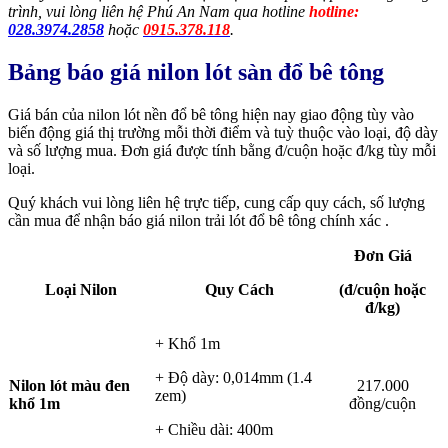
trình, vui lòng liên hệ Phú An Nam qua hotline
hotline:
028.3974.2858
hoặc
0915.378.118
.
Bảng báo giá nilon lót sàn đổ bê tông
Giá bán của nilon lót nền đổ
bê tông hiện nay giao động tùy vào
biến động giá thị trường mỗi thời điểm và tuỳ thuộc vào loại, độ dày
và số lượng mua. Đơn giá được tính bằng đ/cuộn hoặc đ/kg tùy mỗi
loại.
Quý khách vui lòng liên hệ trực tiếp, cung cấp quy cách, số lượng
cần mua để nhận báo giá nilon trải lót đổ bê tông chính xác .
Đơn Giá
Loại Nilon
Quy Cách
(đ/cuộn
hoặc
đ/kg
)
+ Khổ 1m
+ Độ dày: 0,014mm (1.4
Nilon lót màu đen
217.000
zem)
khổ 1m
đồng/cuộn
+ Chiều dài: 400m