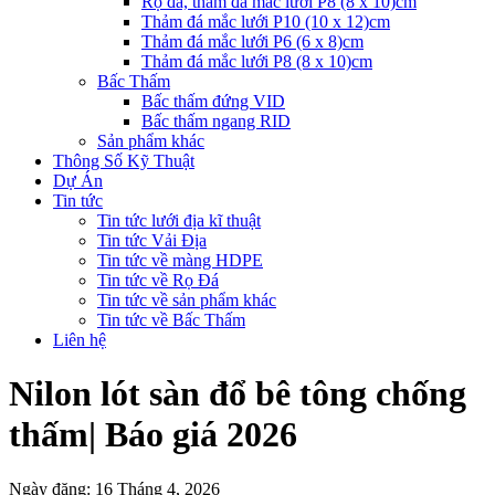
Rọ đá, thảm đá mắc lưới P8 (8 x 10)cm
Thảm đá mắc lưới P10 (10 x 12)cm
Thảm đá mắc lưới P6 (6 x 8)cm
Thảm đá mắc lưới P8 (8 x 10)cm
Bấc Thấm
Bấc thấm đứng VID
Bấc thấm ngang RID
Sản phẩm khác
Thông Số Kỹ Thuật
Dự Án
Tin tức
Tin tức lưới địa kĩ thuật
Tin tức Vải Địa
Tin tức về màng HDPE
Tin tức về Rọ Đá
Tin tức về sản phẩm khác
Tin tức về Bấc Thấm
Liên hệ
Nilon lót sàn đổ bê tông chống
thấm| Báo giá 2026
Ngày đăng: 16 Tháng 4, 2026