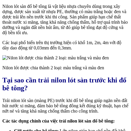
Nilon lót sàn đổ bê tông là vật liệu nhựa chuyên dùng trong xây
dựng, được sản xuất từ nhựa PE, thường có màu trắng hoặc đen và
được trải lên nền trước khi thi công. Sản phẩm giúp hạn chế thất
thoát nước xi măng, tăng khả năng chống thấm, hỗ trợ quá trình bảo
dưỡng và ngăn đất nền hút ẩm, từ đó giúp bê tông đạt độ cứng và
độ bền tối ưu.
Các loại phổ biến trên thị trường hiện có khổ 1m, 2m, 4m với độ
dày dao động từ 0,03mm đến 0,3mm.
Nilon lót được chia thành 2 loại: màu trắng và màu đen
Tại sao cần trải nilon lót sàn trước khi đổ
bê tông?
Trải nilon lót sàn (màng PE) trước khi đổ bê tông giúp ngăn nền đất
hút nước xi măng, đảm bảo bê tông đông kết đúng kỹ thuật, hạn chế
nứt nẻ và tăng khả năng chống thấm cho công trình.
Các tác dụng chính của việc trải nilon lót sàn đổ bê tông:
Giữ nước cho bê tông:
Lớp nilon giúp hạn chế nền đất khô