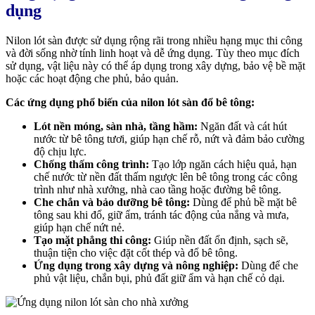
dụng
Nilon lót sàn được sử dụng rộng rãi trong nhiều hạng mục thi công
và đời sống nhờ tính linh hoạt và dễ ứng dụng. Tùy theo mục đích
sử dụng, vật liệu này có thể áp dụng trong xây dựng, bảo vệ bề mặt
hoặc các hoạt động che phủ, bảo quản.
Các ứng dụng phổ biến của nilon lót sàn đổ bê tông:
Lót nền móng, sàn nhà, tầng hầm:
Ngăn đất và cát hút
nước từ bê tông tươi, giúp hạn chế rỗ, nứt và đảm bảo cường
độ chịu lực.
Chống thấm công trình:
Tạo lớp ngăn cách hiệu quả, hạn
chế nước từ nền đất thấm ngược lên bê tông trong các công
trình như nhà xưởng, nhà cao tầng hoặc đường bê tông.
Che chắn và bảo dưỡng bê tông:
Dùng để phủ bề mặt bê
tông sau khi đổ, giữ ẩm, tránh tác động của nắng và mưa,
giúp hạn chế nứt nẻ.
Tạo mặt phẳng thi công:
Giúp nền đất ổn định, sạch sẽ,
thuận tiện cho việc đặt cốt thép và đổ bê tông.
Ứng dụng trong xây dựng và nông nghiệp:
Dùng để che
phủ vật liệu, chắn bụi, phủ đất giữ ẩm và hạn chế cỏ dại.