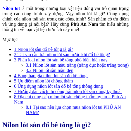
Nilon lót
là một trong những loại vật liệu đóng vai trò quan trọng
trong các công trình xây dựng. Vậy nilon lót là gì? Công dụng
chính của nilon trải sàn trong các công trình? Sản phẩm có ưu điểm
và ứng dụng gì nổi bật? Hãy cùng
Phú An Nam
tìm hiểu những
thông tin về loại vật liệu hữu ích này nhé!
Mục lục
1
Nilon lót sàn đổ bê tông là gì?
2
Tại sao cần trải nilon lót sàn trước khi đổ bê tông?
3
Phân loại nilon lót sàn bê tông phổ biến hiện nay
3.1
Nilon lót sàn màu trắng (trắng đục hoặc trắng trong)
3.2
Nilon lót sàn màu đen
4
Bảng báo giá nilon lót sàn đổ bê tông
5
Ưu điểm nilon lót chống thấm
6
Ứng dụng nilon lót sàn đổ bê tông thông dụng
7
Hướng dẫn cách thi công trải nilon lót sàn đúng kỹ thuật
8
Địa chỉ cung cấp nilon lót sàn chống thấm uy tín – Phú An
Nam
8.1
Tại sao nên lựa chọn mua nilon lót tại PHÚ AN
NAM?
Nilon lót sàn đổ bê tông là gì?