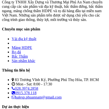
Công ty TNHH Xây Dựng và Thương Mại Phú An Nam chuyên
cung cấp các sản phẩm vải địa kỹ thuật, bấc thấm đứng, bấc thấm
ngang, màng chống thấm HDPE và rọ đá hàng đầu tại miền nam
Việt Nam. Những sản phẩm trên được sử dụng chủ yếu cho các
công trình giao thông, thủy lợi, môi trường và thủy sản.
Chuyên mục sản phẩm
Vải địa kỹ thuật
Màng HDPE
Rọ đá
Bấc Thấm
Sản phẩm khác
Thông tin liên hệ
83 Trương Vĩnh Ký, Phường Phú Thọ Hòa, TP. HCM
Mon - Sat: 8:00 - 17:30
028.3974.2858
0915.378.118
salesp.phuannam@gmail.com
Dự án thực hiện