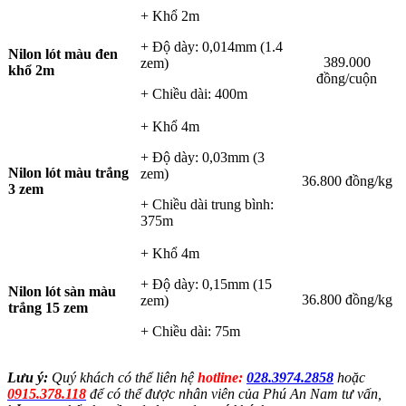
+ Khổ 2m
+ Độ dày: 0,014mm (1.4
Nilon lót màu đen
389.000
zem)
khổ 2m
đồng/cuộn
+ Chiều dài: 400m
+ Khổ 4m
+ Độ dày: 0,03mm (3
Nilon lót màu
trắng
zem)
36.800 đồng/kg
3 zem
+ Chiều dài trung bình:
375m
+ Khổ 4m
+ Độ dày: 0,15mm (15
Nilon lót sàn màu
36.800 đồng/kg
zem)
trắng 15 zem
+ Chiều dài: 75m
Lưu ý:
Quý khách có thể liên hệ
hotline:
028.3974.2858
hoặc
0915.378.118
để có thể được nhân viên của Phú An Nam tư vấn,