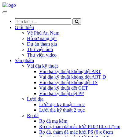
Giới thiệu
Về Phú An Nam
Hồ sơ năng lực
Dự án tham gia
Thư viện ảnh
Thư viện video
Sản phẩm
Vải địa kỹ thuật
Vải địa kỹ thuật không dệt ART
Vải địa kỹ thuật không dệt ART D
Vải địa kỹ thuật không dệt TS
Vải địa kỹ thuật dệt GET
Vải địa kỹ thuật dệt PP
Lưới địa
Lưới địa kỹ thuật 1 trục
Lưới địa kỹ thuật 2 trục
Rọ đá
Rọ đá mạ kẽm
Rọ đá, thảm đá mắc lưới P10 (10 x 12)cm
Rọ đá, thảm đá mắc lưới P6 (6 x 8)cm