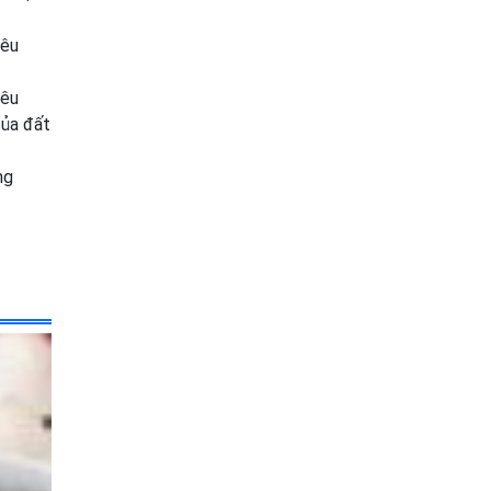
yêu
yêu
của đất
ng