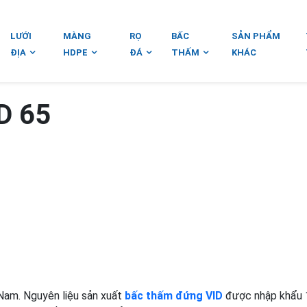
LƯỚI
MÀNG
RỌ
BẤC
SẢN PHẨM
ĐỊA
HDPE
ĐÁ
THẤM
KHÁC
D 65
Nam. Nguyên liệu sản xuất
bấc thấm đứng VID
được nhập khẩu