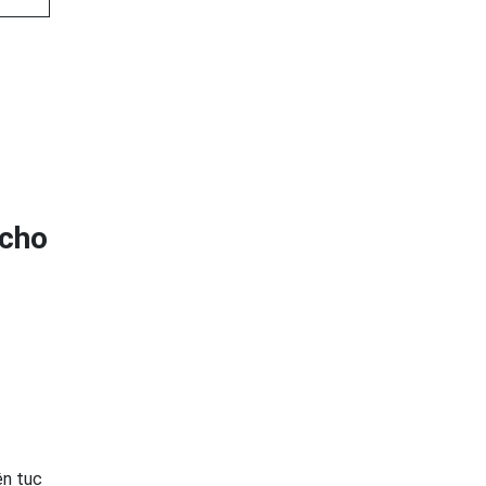
 cho
ên tục