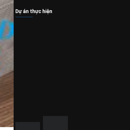
Dự án thực hiện
hú Thọ
m