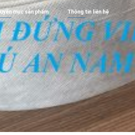
uyên mục sản phẩm
Thông tin liên hệ
i địa kỹ thuật
83 Trương Vĩnh Ký, Phường P
àng HDPE
Hòa, TP. HCM
ọ đá
Mon - Sat: 8:00 - 17:30
ấc Thấm
028.3974.2858
ản phẩm khác
0915.378.118
salesp.phuannam@gmail.co