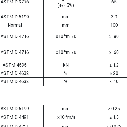
ASTM D 3776
65
(+/- 5%)
ASTM D 5199
mm
3.0
Normal
mm
100
-6
3
ASTM D 4716
x10
m
/s
≥ 80
-6
3
ASTM D 4716
x10
m
/s
≥ 60
ASTM 4595
kN
≥ 1.2
ASTM D 4632
%
≥ 20
ASTM D 4632
%
< 10
ASTM D 5199
mm
≥ 0.25
-4
ASTM D 4491
x10
m/s
≥ 1.5
ASTM D 4751
mm
< 0.075