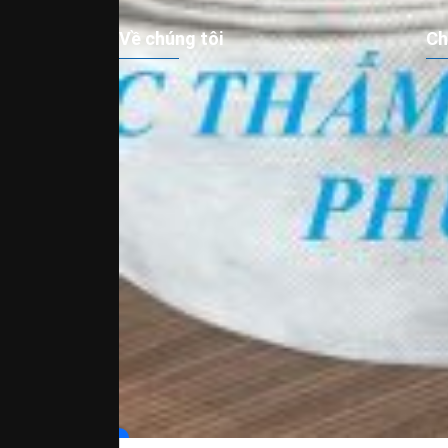
Về chúng tôi
Ch
Công ty TNHH Xây Dựng và Thương Mại
Vả
Phú An Nam chuyên cung cấp các sản
M
phẩm vải địa kỹ thuật, bấc thấm đứng, bấc
R
thấm ngang, màng chống thấm HDPE và rọ
B
đá hàng đầu tại miền nam Việt Nam.
S
Những sản phẩm trên được sử dụng chủ
yếu cho các công trình giao thông, thủy lợi,
môi trường và thủy sản.