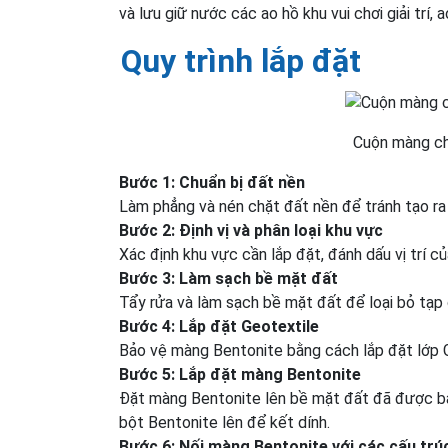
và lưu giữ nước các ao hồ khu vui chơi giải trí, 
Quy trình lắp đặt
Cuộn màng ch
Bước 1:
Chuẩn bị đất nền
Làm phẳng và nén chặt đất nền để tránh tạo ra
Bước 2:
Định vị và phân loại khu vực
Xác định khu vực cần lắp đặt, đánh dấu vị trí 
Bước
3:
Làm sạch bề mặt đất
Tẩy rửa và làm sạch bề mặt đất để loại bỏ tạp 
Bước
4:
Lắp đặt
G
eotextile
Bảo vệ màng Bentonite bằng cách lắp đặt lớp 
Bước
5:
Lắp đặt màng
B
entonite
Đặt màng Bentonite lên bề mặt đất đã được bả
bột Bentonite lên để kết dính.
Bước
6:
Nối màng
B
entonite với các cấu trú