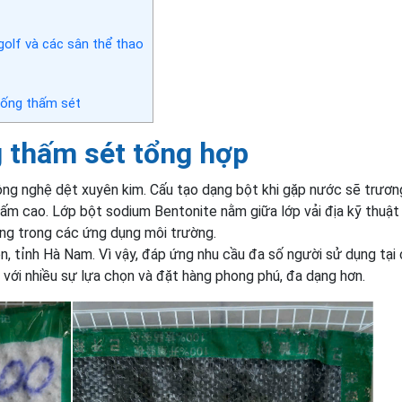
golf và các sân thể thao
ống thấm sét
 thấm sét tổng hợp
g nghệ dệt xuyên kim. Cấu tạo dạng bột khi gặp nước sẽ trươn
ấm cao. Lớp bột sodium Bentonite nằm giữa lớp vải địa kỹ thuật
ng trong các ứng dụng môi trường.
n, tỉnh Hà Nam. Vì vậy, đáp ứng nhu cầu đa số người sử dụng tại
 với nhiều sự lựa chọn và đặt hàng phong phú, đa dạng hơn.