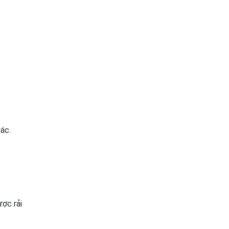
ác.
ợc rải