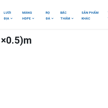
LƯỚI
MÀNG
RỌ
BẤC
SẢN PHẨM
ĐỊA
HDPE
ĐÁ
THẤM
KHÁC
1×0.5)m