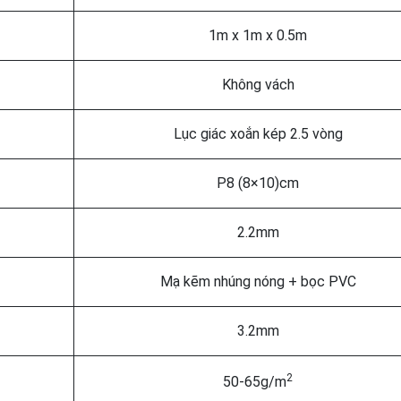
1m x 1m x 0.5m
Không vách
Lục giác xoắn kép 2.5 vòng
P8 (8×10)cm
2.2mm
Mạ kẽm nhúng nóng + bọc PVC
3.2mm
2
50-65g/m