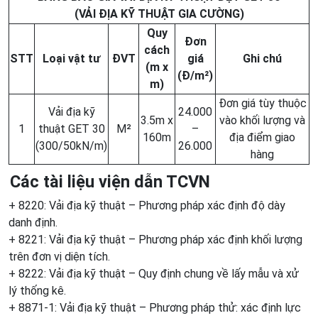
(VẢI ĐỊA KỸ THUẬT GIA CƯỜNG)
Quy
Đơn
cách
STT
Loại vật tư
ĐVT
giá
Ghi chú
(m x
(Đ/m²)
m)
Đơn giá tùy thuộc
Vải địa kỹ
24.000
3.5m x
vào khối lượng và
1
thuật GET 30
M²
–
160m
địa điểm giao
(300/50kN/m)
26.000
hàng
Các tài liệu viện dẫn
TCVN
+ 8220: Vải địa kỹ thuật – Phương pháp xác định độ dày
danh định.
+ 8221: Vải địa kỹ thuật – Phương pháp xác định khối lượng
trên đơn vị diện tích.
+ 8222: Vải địa kỹ thuật – Quy định chung về lấy mẫu và xử
lý thống kê.
+ 8871-1: Vải địa kỹ thuật – Phương pháp thử: xác định lực