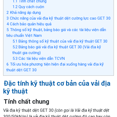
1.1
Tính chất chung
1.2
Quy cách cuộn
2
Khả năng áp dụng
3
Chức năng của vải địa kỹ thuật dệt cường lực cao GET 30
4
Cách bảo quản hiệu quả
5
Thông số kỹ thuật, bảng báo giá và các tài liệu viện dẫn
tiêu chuẩn Việt Nam
5.1
Bảng thông số kỹ thuật của vải địa kỹ thuật GET 30
5.2
Bảng báo giá vải địa kỹ thuật GET 30 (Vải địa kỹ
thuật gia cường)
5.3
Các tài liệu viện dẫn TCVN
6
Tối ưu hóa phương tiện hiện đại xuống hàng vải địa kỹ
thuật dệt GET 30
Đặc tính kỹ thuật cơ bản của v
ải địa
kỹ thuật
Tính chất chung
Vải địa kỹ thuật dệt GET 30
(còn gọi là Vải địa kỹ thuật dệt
30
0/50kN/m)
là vải địa kỹ thuật dệt cường độ cao hay còn