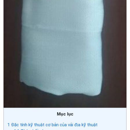
Mục lục
1
Đặc tính kỹ thuật cơ bản của vải địa kỹ thuật