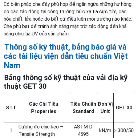
Có biện pháp che đậy phù hợp để ngăn ngừa những hư hỏng
do các tác động tại công trường: bức xạ tia cực tím, các
hóa chất, lửa hoặc do bất cứ điều kiện môi trường nào khác.
Che phủ bạt để tránh ánh nắng mặt trời tác động đến khả
năng chịu tia UV của sản phẩm.
Thông số kỹ thuật, bảng báo giá và
các tài liệu viện dẫn tiêu chuẩn Việt
Nam
Bảng thông số kỹ thuật của vải địa kỹ
thuật GET 30
Các Chỉ Tiêu
Tiêu Chuẩn
Đơn Vị
STT
GET 30
Properties
Standard
Unit
Cường độ chịu kéo –
ASTM D
1
kN/m
≥ 300/50
Tensile Strength
4595