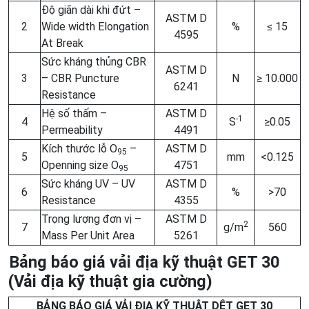
Độ giãn dài khi đứt –
ASTM D
2
Wide width Elongation
%
≤ 15
4595
At Break
Sức kháng thủng CBR
ASTM D
3
– CBR Puncture
N
≥ 10.000
6241
Resistance
Hệ số thấm –
ASTM D
-1
4
S
≥0.05
Permeability
4491
Kích thước lỗ O
–
ASTM D
95
5
mm
<0.125
Openning size O
4751
95
Sức kháng UV – UV
ASTM D
6
%
>70
Resistance
4355
Trọng lượng đơn vị –
ASTM D
2
7
g/m
560
Mass Per Unit Area
5261
Bảng báo giá vải địa kỹ thuật GET 30
(Vải địa kỹ thuật gia cường)
BẢNG BÁO GIÁ VẢI ĐỊA KỸ THUẬT DỆT GET 30