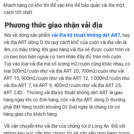
khách hàng có kho thì để vào kho để bảo quản vải địa một
cách tốt nhất.
Phương thức giao nhận vải địa
Nói về dòng sản phẩm
vải địa kỹ thuật không dệt ART
, hay
vải địa ART dòng D thì quy cách khổ của cuộn vải địa vẫn là
4m, có màu trắng. Khi giao hàng vải địa sẽ được cuộn tròn và
có bao bọc bên ngoài có tem nhãn đầy đủ trên mỗi cuộn.
Tuỳ vào loại vải địa mà số lượng m2/cuộn cũng khác nhau, có
loại 500m2/cuộn như vải địa ART 20, 700m2/cuộn như vải
ART 15, 900m2/cuộn như vải địa ART 12, 1.000m2/cuộn như
vải địa ART 7, và ART 9, 400m2/cuộn như vải địa ART 25,
ART 24D… Thường vải địa kỹ thuật không dệt ART là giao
hàng ngay khi có đơn hàng, còn vải địa ART dòng D thường
phải đặt hàng trước khoảng 03 (ba) ngày là chúng tôi có
hàng giao cho khách hàng.
Về vận chuyển kho vải địa của chúng tôi ở Long An. Đối với
những khu vực gần kho chúng tôi sẽ sắp xếp giao hàng trong