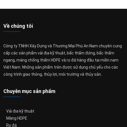
Mon - Sat: 8:00 - 17:30
028.3974.2858
0915.378.118
salesp.phuannam@gmail.com
Dự án thực hiện
Copyright @ 2022. Vật tư công trình Phú An Nam