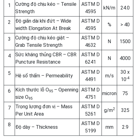
Cường độ chịu kéo – Tensile
ASTM D
1
kN/m
24.0
Strength
4595
Độ giãn dài khi đứt – Wide
ASTM D
2
%
> 40
width Elongation At Break
4595
Cường độ chịu kéo giật –
ASTM D
3
N
1500
Grab Tensile Strength
4632
Sức kháng thủng CBR – CBR
ASTM D
4
N
4000
Puncture Resistance
6241
ASTM D
30 x
5
Hệ số thấm – Permeability
m/s
-4
4491
10
Kích thước lỗ O
– Openning
ASTM D
6
9
5
micron
75
size O
4751
9
5
Trọng lượng đơn vị – Mass
ASTM D
7
2
g/m
325
Per Unit Area
5261
ASTM D
8
Độ dày – Thickness
mm
2.9
5199