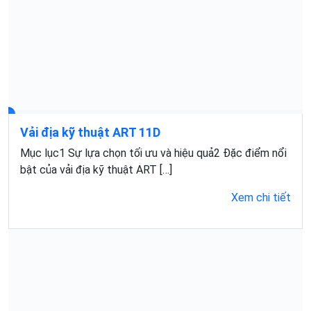
Tìm
Tìm kiếm
kiếm
CÁC SẢN PHẨM VỪA XEM
Về chúng tôi
Công ty TNHH Xây Dựng và Thương Mại Phú An Nam chuyên cung