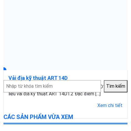
cấp các sản phẩm vải địa kỹ thuật, bấc thấm đứng, bấc thấm
ngang, màng chống thấm HDPE và rọ đá hàng đầu tại miền nam
Việt Nam. Những sản phẩm trên được sử dụng chủ yếu cho các
công trình giao thông, thủy lợi, môi trường và thủy sản.
Chuyên mục sản phẩm
Vải địa kỹ thuật
Màng HDPE
Rọ đá
Bấc Thấm
Sản phẩm khác
Thông tin liên hệ
83 Trương Vĩnh Ký, Phường Phú Thọ Hòa, TP. HCM