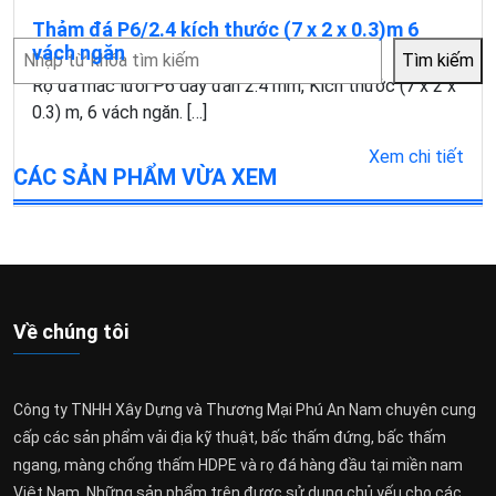
Thảm đá P6/2.4 kích thước (7 x 2 x 0.3)m 6
Tìm
vách ngăn
Tìm kiếm
kiếm
Rọ đá mắc lưới P6 dây đan 2.4 mm, Kích thước (7 x 2 x
0.3) m, 6 vách ngăn. […]
Xem chi tiết
CÁC SẢN PHẨM VỪA XEM
Về chúng tôi
Công ty TNHH Xây Dựng và Thương Mại Phú An Nam chuyên cung
cấp các sản phẩm vải địa kỹ thuật, bấc thấm đứng, bấc thấm
ngang, màng chống thấm HDPE và rọ đá hàng đầu tại miền nam
Việt Nam. Những sản phẩm trên được sử dụng chủ yếu cho các