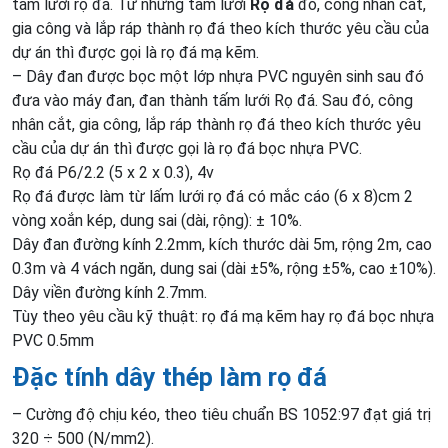
tấm lưới rọ đá. Từ những tấm lưới
Rọ đá
đó, công nhân cắt,
gia công và lắp ráp thành rọ đá theo kích thước yêu cầu của
dự án thì được gọi là rọ đá mạ kẽm.
– Dây đan được bọc một lớp nhựa PVC nguyên sinh sau đó
đưa vào máy đan, đan thành tấm lưới Rọ đá. Sau đó, công
nhân cắt, gia công, lắp ráp thành rọ đá theo kích thước yêu
cầu của dự án thì được gọi là rọ đá bọc nhựa PVC.
Rọ đá P6/2.2 (5 x 2 x 0.3), 4v
Rọ đá được làm từ lấm lưới rọ đá có mắc cáo (6 x 8)cm 2
vòng xoắn kép, dung sai (dài, rộng): ± 10%.
Dây đan đường kính 2.2mm, kích thước dài 5m, rộng 2m, cao
0.3m và 4 vách ngăn, dung sai (dài ±5%, rộng ±5%, cao ±10%).
Dây viền đường kính 2.7mm.
Tùy theo yêu cầu kỹ thuật: rọ đá mạ kẽm hay rọ đá bọc nhựa
PVC 0.5mm
Đặc tính dây thép làm rọ đá
– Cường độ chịu kéo, theo tiêu chuẩn BS 1052:97 đạt giá trị
320 ÷ 500 (N/mm2).