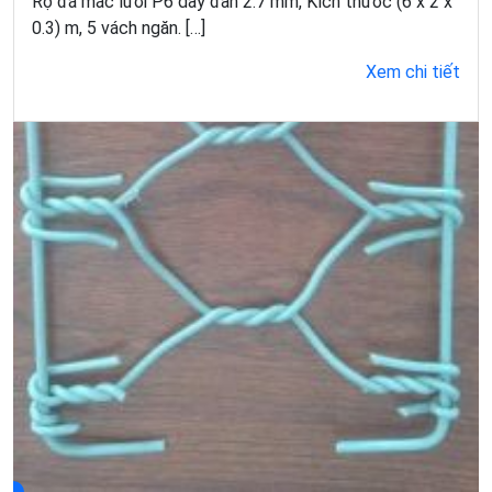
Rọ đá mắc lưới P6 dây đan 2.7 mm, Kích thước (6 x 2 x
0.3) m, 5 vách ngăn. […]
Xem chi tiết