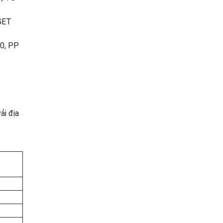
 GET
30, PP
ải địa