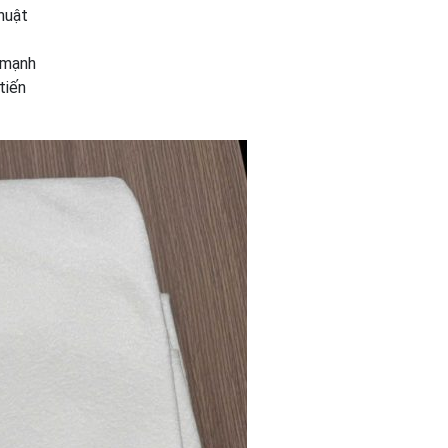
huật
ế mạnh
tiến