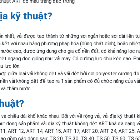
 thuật ART có màu trắng đặc trưng
ịa kỹ thuật?
ến nhất, vải được tạo thành từ những sợi ngắn hoặc sợi dài liên tụ
 kết với nhau bằng phương pháp hóa (dùng chất dính), hoặc nhiệ
m nước cao, được ứng dụng cho gia cố nền đất, có khả năng lọc n
dệt ngang dọc giống như vải may. Có cường lực chịu kéo cao. Ph
u lực lớn.
 hợp giữa loại vải không dệt và vải dệt bởi sợi polyester cường độ
 nền vải không dệt để tạo ra 1 sản phẩm có đủ chức năng của vả
 và thấm nước.
thuật?
 và chiều dài khổ khác nhau. Đối với về rộng vải, vải địa kỹ thuật 
như: dòng sản phẩm vải địa kỹ thuật không dệt ART khá đa dạng v
 11, ART 12, ART 14, ART 15, ART 17, ART 20, ART 24, ART 25, 
 bao gồm các dòng sau: TS 20, TS 30, TS 40, TS 50, TS 60, TS 6