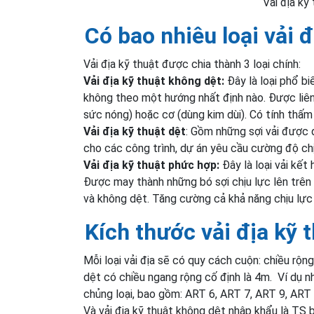
Vải địa kỹ
Có bao nhiêu loại vải đ
Vải địa kỹ thuật được chia thành 3 loại chính:
Vải địa kỹ thuật không dệt:
Đây là loại phổ bi
không theo một hướng nhất định nào. Được liên
sức nóng) hoặc cơ (dùng kim dùi). Có tính thấ
Vải địa kỹ thuật dệt
: Gồm những sợi vải được 
cho các công trình, dự án yêu cầu cường độ chị
Vải địa kỹ thuật phức hợp
:
Đây là loại vải kết
Được may thành những bó sợi chịu lực lên trên
và không dệt. Tăng cường cả khả năng chịu lực
Kích thước vải địa kỹ 
Mỗi loại vải địa sẽ có quy cách cuộn: chiều rộng
dệt có chiều ngang rộng cố định là 4m. Ví dụ 
chủng loại, bao gồm: ART 6, ART 7, ART 9, ART
Và vải địa kỹ thuật không dệt nhập khẩu là TS