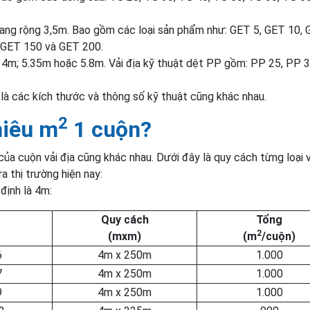
gang rộng 3,5m. Bao gồm các loại sản phẩm như: GET 5, GET 10,
 GET 150 và GET 200.
i 4m; 5.35m hoặc 5.8m. Vải địa kỹ thuật dệt PP gồm: PP 25, PP 
 là các kích thước và thông số kỹ thuật cũng khác nhau.
2
hiêu m
1 cuộn?
của cuộn vải địa cũng khác nhau. Dưới đây là quy cách từng loại v
 thị trường hiện nay:
định là 4m:
Quy cách
Tổng
2
(mxm)
(m
/cuộn)
6
4m x 250m
1.000
7
4m x 250m
1.000
9
4m x 250m
1.000