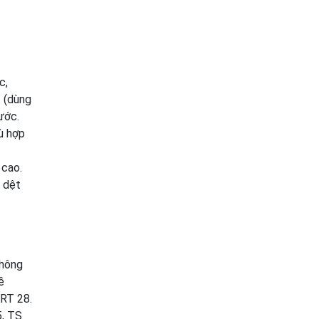
c,
t (dùng
ước.
ù hợp
 cao.
i dệt
không
ề
ART 28.
5, TS