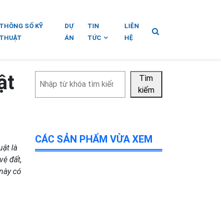
THÔNG SỐ KỸ
DỰ
TIN
LIÊN
THUẬT
ÁN
TỨC
HỆ
ật
Tìm
Tìm
kiếm
kiếm
CÁC SẢN PHẨM VỪA XEM
uật là
vệ đất,
 này có