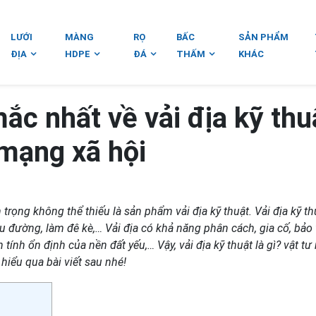
LƯỚI
MÀNG
RỌ
BẤC
SẢN PHẨM
ĐỊA
HDPE
ĐÁ
THẤM
KHÁC
ắc nhất về vải địa kỹ thu
 mạng xã hội
rọng không thể thiếu là sản phẩm vải địa kỹ thuật. Vải địa kỹ th
u đường, làm đê kè,… Vải địa có khả năng phân cách, gia cố, bảo 
tính ổn định của nền đất yếu,… Vậy, vải địa kỹ thuật là gì? vật tư
hiểu qua bài viết sau nhé!