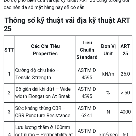
Do độ phổ biến của vải địa kỹ thuật ART 25 cũng tương đối
cao nên đa số mặt hàng này sẽ có sẵn.
Thông số kỹ thuật vải địa kỹ thuật ART
25
Tiêu
Các Chỉ Tiêu
Đơn Vị
ART
STT
Chuẩn
Properties
Unit
25
Standard
Cường độ chịu kéo –
ASTM D
1
kN/m
25.0
Tensile Strength
4595
Độ giãn dài khi đứt – Wide
ASTM D
2
%
> 50
width Elongation At Break
4595
Sức kháng thủng CBR –
ASTM D
3
N
4000
CBR Puncture Resistance
6241
Lưu lượng thấm ở 100mm
ASTM D
2
4
cột nước – Permeability at
l/m
/sec
60