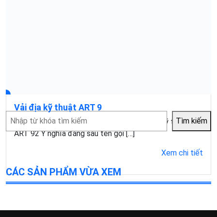
Vải địa kỹ thuật ART 9
Tìm
Tìm kiếm
Mục lục1 Các tên gọi khác nhau của vải địa kỹ thuật
kiếm
ART 92 Ý nghĩa đằng sau tên gọi […]
Xem chi tiết
CÁC SẢN PHẨM VỪA XEM