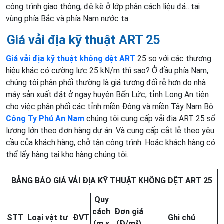
công trình giao thông, đê kè ở lớp phân cách liệu đá…tại
vùng phía Bắc và phía Nam nước ta.
Giá vải địa kỹ thuật ART 25
Giá vải địa kỹ thuật không dệt ART
25 so với các thương
hiệu khác có cường lực 25 kN/m thì sao? Ở đầu phía Nam,
chúng tôi phân phối thường là giá tương đối rẻ hơn do nhà
máy sản xuất đặt ở ngay huyện Bến Lức, tỉnh Long An tiện
cho việc phân phối các tỉnh miền Đông và miền Tây Nam Bộ.
Công Ty Phú An Nam
chúng tôi cung cấp vải địa ART 25 số
lượng lớn theo đơn hàng dự án. Và cung cấp cắt lẻ theo yêu
cầu của khách hàng, chở tận công trình. Hoặc khách hàng có
thể lấy hàng tại kho hàng chúng tôi.
BẢNG BÁO GIÁ VẢI ĐỊA KỸ THUẬT KHÔNG DỆT ART 25
Quy
cách
Đơn giá
STT
Loại vật tư
ĐVT
Ghi chú
(m x
(Đ/m²)