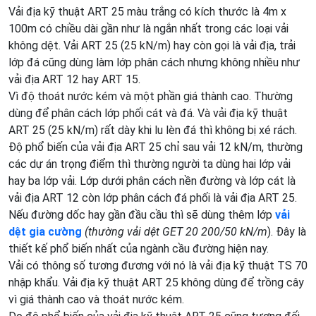
Vải địa kỹ thuật ART 25 màu trắng có kích thước là 4m x
100m có chiều dài gần như là ngắn nhất trong các loại vải
không dệt. Vải ART 25 (25 kN/m) hay còn gọi là vải địa, trải
lớp đá cũng dùng làm lớp phân cách nhưng không nhiều như
vải địa ART 12 hay ART 15.
Vì độ thoát nước kém và một phần giá thành cao. Thường
dùng để phân cách lớp phối cát và đá. Và vải địa kỹ thuật
ART 25 (25 kN/m) rất dày khi lu lèn đá thì không bị xé rách.
Độ phổ biến của vải địa ART 25 chỉ sau vải 12 kN/m, thường
các dự án trọng điểm thì thường người ta dùng hai lớp vải
hay ba lớp vải. Lớp dưới phân cách nền đường và lớp cát là
vải địa ART 12 còn lớp phân cách đá phối là vải địa ART 25.
Nếu đường dốc hay gần đầu cầu thì sẽ dùng thêm lớp
vải
dệt gia cường
(thường vải dệt GET 20 200/50 kN/m
). Đây là
thiết kế phổ biến nhất của ngành cầu đường hiện nay.
Vải có thông số tương đương với nó là vải địa kỹ thuật TS 70
nhập khẩu. Vải địa kỹ thuật ART 25 không dùng để trồng cây
vì giá thành cao và thoát nước kém.