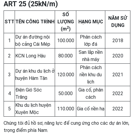
ART 25 (25kN/m)
SỐ
NĂM SỬ
STT
TÊN CÔNG TRÌNH
LƯỢNG
HẠNG MỤC
DỤNG
2
(m
)
Dự án đường nội
Phân cách
1
100.000
2018
bộ cảng Cái Mép
lớp đá
San lắp nền
2
KCN Long Hậu
80.000
2020
nhà máy
Phân cách
Dự án khu du lịch ở
3
120.000
nền khu du
2021
huyện Hàm Tân
lịch
Điện Gió Sóc
Gia cố, phân
4
50.000
2022
Trăng
cách
Khu du lịch huyện
5
110.000
Gia cố nền hạ
2022
Xuyên Mộc
Chúng tôi đủ hồ sơ, năng lực để cung ứng cho các dự án lớn,
trọng điểm phía Nam.