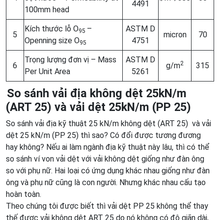
4491
100mm head
Kích thước lỗ O
–
ASTM D
9
5
5
micron
70
Openning size O
4751
9
5
Trọng lượng đơn vị – Mass
ASTM D
2
6
g/m
315
Per Unit Area
5261
So sánh vải địa không dệt 25kN/m
(ART 25) và vải dệt 25kN/m (PP 25)
So sánh vải địa kỹ thuật 25 kN/m không dệt (ART 25) và vải
dệt 25 kN/m (PP 25) thì sao? Có đổi được tương đương
hay không? Nếu ai làm ngành địa kỹ thuật này lâu, thì có thể
so sánh ví von vải dệt với vải không dệt giống như đàn ông
so với phụ nữ. Hai loại có ứng dụng khác nhau giống như đàn
ông và phụ nữ cũng là con người. Nhưng khác nhau cấu tạo
hoàn toàn.
Theo chúng tôi được biết thì vải dệt PP 25 không thể thay
thế được vải không dệt ART 25 do nó không có độ giãn dài,