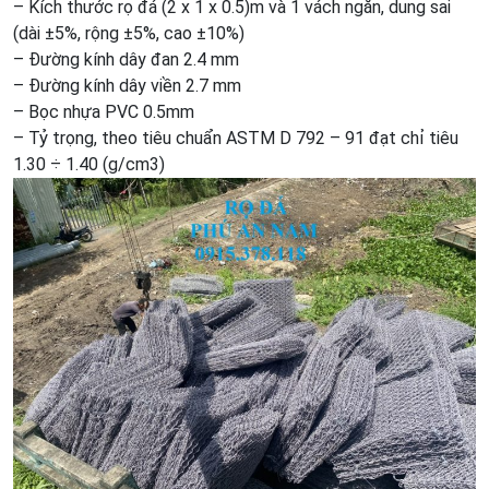
– Kích thước rọ đá (2 x 1 x 0.5)m và 1 vách ngăn, dung sai
(dài ±5%, rộng ±5%, cao ±10%)
– Đường kính dây đan 2.4 mm
– Đường kính dây viền 2.7 mm
– Bọc nhựa PVC 0.5mm
– Tỷ trọng, theo tiêu chuẩn ASTM D 792 – 91 đạt chỉ tiêu
1.30 ÷ 1.40 (g/cm3)