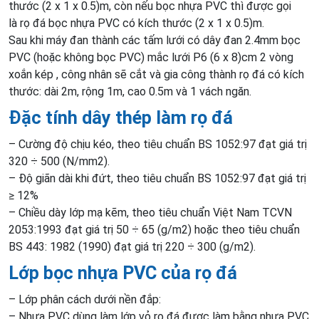
thước (2 x 1 x 0.5)m, còn nếu bọc nhựa PVC thì được gọi
là rọ đá bọc nhựa PVC có kích thước (2 x 1 x 0.5)m.
Sau khi máy đan thành các tấm lưới có dây đan 2.4mm bọc
PVC (hoặc không bọc PVC) mắc lưới P6 (6 x 8)cm 2 vòng
xoắn kép , công nhân sẽ cắt và gia công thành rọ đá có kích
thước: dài 2m, rộng 1m, cao 0.5m và 1 vách ngăn.
Đặc tính dây thép làm rọ đá
– Cường độ chịu kéo, theo tiêu chuẩn BS 1052:97 đạt giá trị
320 ÷ 500 (N/mm2).
– Độ giãn dài khi đứt, theo tiêu chuẩn BS 1052:97 đạt giá trị
≥ 12%
– Chiều dày lớp mạ kẽm, theo tiêu chuẩn Việt Nam TCVN
2053:1993 đạt giá trị 50 ÷ 65 (g/m2) hoặc theo tiêu chuẩn
BS 443: 1982 (1990) đạt giá trị 220 ÷ 300 (g/m2).
Lớp bọc nhựa PVC của rọ đá
– Lớp phân cách dưới nền đắp:
– Nhựa PVC dùng làm lớp vỏ rọ đá được làm bằng nhựa PVC