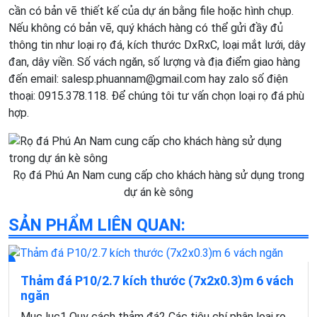
cần có bản vẽ thiết kế của dự án bằng file hoặc hình chụp.
Nếu không có bản vẽ, quý khách hàng có thể gửi đầy đủ
thông tin như loại rọ đá, kích thước DxRxC, loại mắt lưới, dây
đan, dây viền. Số vách ngăn, số lượng và địa điểm giao hàng
đến email: salesp.phuannam@gmail.com hay zalo số điện
thoại: 0915.378.118. Để chúng tôi tư vấn chọn loại rọ đá phù
hợp.
Rọ đá Phú An Nam cung cấp cho khách hàng sử dụng trong
dự án kè sông
SẢN PHẨM LIÊN QUAN:
Thảm đá P10/2.7 kích thước (7x2x0.3)m 6 vách
ngăn
Mục lục1 Quy cách thảm đá2 Các tiêu chí phân loại rọ