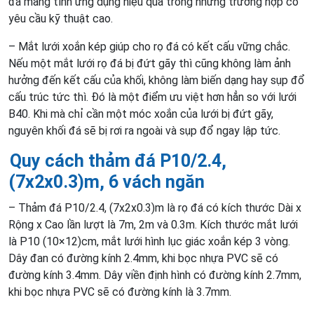
đá mang tính ứng dụng hiệu quả trong những trường hợp có
yêu cầu kỹ thuật cao.
– Mắt lưới xoắn kép giúp cho rọ đá có kết cấu vững chắc.
Nếu một mắt lưới rọ đá bị đứt gãy thì cũng không làm ảnh
hưởng đến kết cấu của khối, không làm biến dạng hay sụp đổ
cấu trúc tức thì. Đó là một điểm ưu việt hơn hẳn so với lưới
B40. Khi mà chỉ cần một móc xoắn của lưới bị đứt gãy,
nguyên khối đá sẽ bị rơi ra ngoài và sụp đổ ngay lập tức.
Quy cách thảm đá P10/2.4,
(7x2x0.3)m, 6 vách ngăn
– Thảm đá P10/2.4, (7x2x0.3)m là rọ đá có kích thước Dài x
Rộng x Cao lần lượt là 7m, 2m và 0.3m. Kích thước mắt lưới
là P10 (10×12)cm, mắt lưới hình lục giác xoắn kép 3 vòng.
Dây đan có đường kính 2.4mm, khi bọc nhựa PVC sẽ có
đường kính 3.4mm. Dây viền định hình có đường kính 2.7mm,
khi bọc nhựa PVC sẽ có đường kính là 3.7mm.