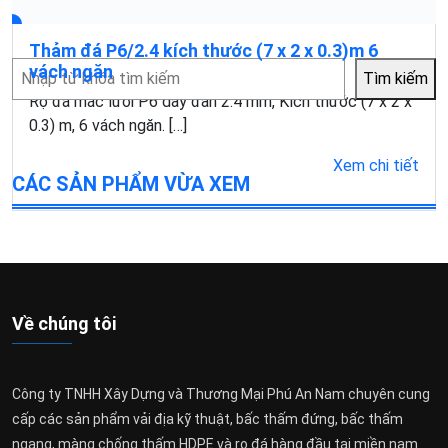
Thảm đá P6/2.4 kích thước (7 x 2 x 0.3)m 6
Tìm
vách ngăn
Tìm kiếm
kiếm
Rọ đá mắc lưới P6 dây đan 2.4 mm, Kích thước (7 x 2 x
0.3) m, 6 vách ngăn. […]
Xem chi tiết
CÁC SẢN PHẨM VỪA XEM
Về chúng tôi
Công ty TNHH Xây Dựng và Thương Mại Phú An Nam chuyên cung
cấp các sản phẩm vải địa kỹ thuật, bấc thấm đứng, bấc thấm
ngang, màng chống thấm HDPE và rọ đá hàng đầu tại miền nam