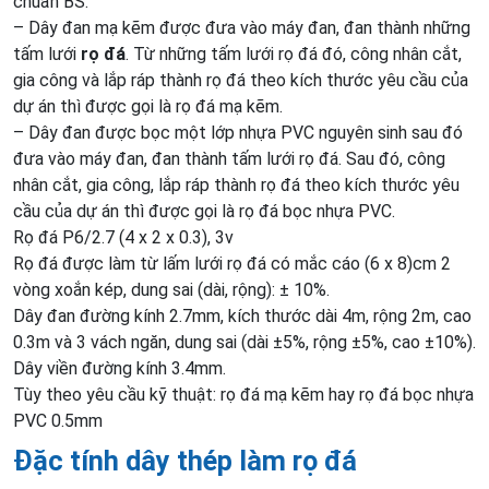
chuẩn BS.
– Dây đan mạ kẽm được đưa vào máy đan, đan thành những
tấm lưới
rọ đá
. Từ những tấm lưới rọ đá đó, công nhân cắt,
gia công và lắp ráp thành rọ đá theo kích thước yêu cầu của
dự án thì được gọi là rọ đá mạ kẽm.
– Dây đan được bọc một lớp nhựa PVC nguyên sinh sau đó
đưa vào máy đan, đan thành tấm lưới rọ đá. Sau đó, công
nhân cắt, gia công, lắp ráp thành rọ đá theo kích thước yêu
cầu của dự án thì được gọi là rọ đá bọc nhựa PVC.
Rọ đá P6/2.7 (4 x 2 x 0.3), 3v
Rọ đá được làm từ lấm lưới rọ đá có mắc cáo (6 x 8)cm 2
vòng xoắn kép, dung sai (dài, rộng): ± 10%.
Dây đan đường kính 2.7mm, kích thước dài 4m, rộng 2m, cao
0.3m và 3 vách ngăn, dung sai (dài ±5%, rộng ±5%, cao ±10%).
Dây viền đường kính 3.4mm.
Tùy theo yêu cầu kỹ thuật: rọ đá mạ kẽm hay rọ đá bọc nhựa
PVC 0.5mm
Đặc tính dây thép làm rọ đá