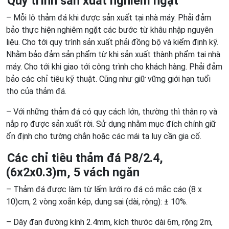
Quy trình sản xuất nghiêm ngặt
– Mỗi lô thảm đá khi được sản xuất tại nhà máy. Phải đảm
bảo thực hiện nghiêm ngặt các bước từ khâu nhập nguyên
liệu. Cho tới quy trình sản xuất phải đồng bộ và kiểm định kỹ.
Nhằm bảo đảm sản phẩm từ khi sản xuất thành phẩm tại nhà
máy. Cho tới khi giao tới công trình cho khách hàng. Phải đảm
bảo các chỉ tiêu kỹ thuật. Cũng như giữ vững giới hạn tuổi
thọ của thảm đá.
– Với những thảm đá có quy cách lớn, thường thì thân rọ và
nắp rọ được sản xuất rời. Sử dụng nhằm mục đích chính giữ
ổn định cho tường chắn hoặc các mái ta luy cần gia cố.
Các chỉ tiêu thảm đá
P8/2
.4,
(6x2x0.3)
m
, 5
vách ngăn
– Thảm đá được làm từ lấm lưới rọ đá có mắc cáo (8 x
10)cm, 2 vòng xoắn kép, dung sai (dài, rộng): ± 10%.
– Dây đan đường kính 2.4mm, kích thước dài 6m, rộng 2m,