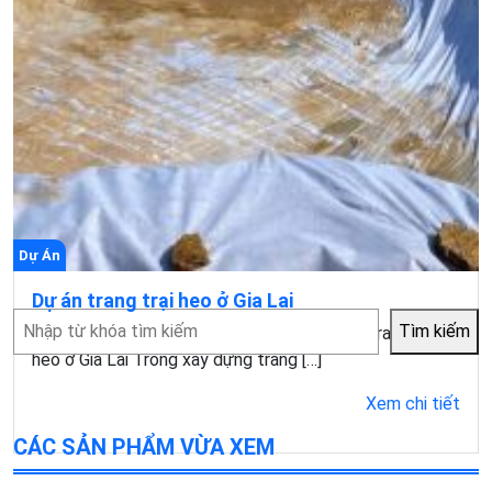
Dự Án
Dự án trang trại heo ở Gia Lai
Tìm
Tìm kiếm
Ứng dụng của vải địa kỹ thuật ART 24 trong trang trại
kiếm
heo ở Gia Lai Trong xây dựng trang […]
Xem chi tiết
CÁC SẢN PHẨM VỪA XEM