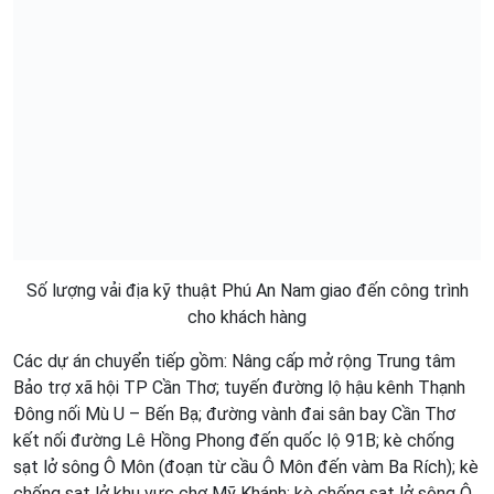
Số lượng vải địa kỹ thuật Phú An Nam giao đến công trình
cho khách hàng
Các dự án chuyển tiếp gồm: Nâng cấp mở rộng Trung tâm
Bảo trợ xã hội TP Cần Thơ; tuyến đường lộ hậu kênh Thạnh
Đông nối Mù U – Bến Bạ; đường vành đai sân bay Cần Thơ
kết nối đường Lê Hồng Phong đến quốc lộ 91B; kè chống
sạt lở sông Ô Môn (đoạn từ cầu Ô Môn đến vàm Ba Rích); kè
chống sạt lở khu vực chợ Mỹ Khánh; kè chống sạt lở sông Ô