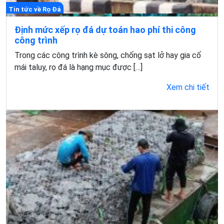
Tin tức về Rọ Đá
Định mức xếp rọ đá dự toán hao phí thi công
công trình
Trong các công trình kè sông, chống sạt lở hay gia cố
mái taluy, rọ đá là hạng mục được […]
Xem chi tiết